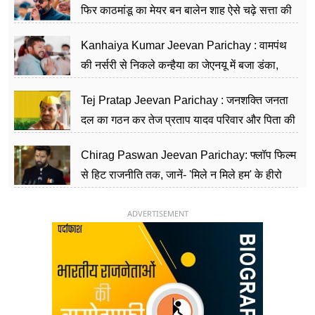
फिर काठमांडू का मेयर बन बालेन शाह ऐसे चढ़े सत्ता की
सीढ़ियां, अब चलाएंगे नेपाल सरकार
Kanhaiya Kumar Jeevan Parichay : वामपंथ
की नर्सरी से निकले कन्हैया का जेएनयू में बजा डंका,
शिक्षा को मानते हैं समाज के बदलाव का हथियार
Tej Pratap Jeevan Parichay : जनशक्ति जनता
दल का गठन कर तेज प्रताप यादव परिवार और पिता की
पार्टी को दे रहे हैं चुनौती, विवादों से है गहरा नाता
Chirag Paswan Jeevan Parichay: फ्लॉप फिल्म
से हिट राजनीति तक, जानें- 'मिले न मिले हम' के हीरो
चिराग पासवान के केंद्रीय मंत्री बनने का सफर
ADVERTISEMENT