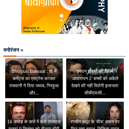
मनोरंजन »
Bhojpuri Bawaal : शो में
इमरान हाशमी की फिल्म
कमेंट्स का एक्ट्रेस काजल
'आवारापन 2' बच्चों को अकेले
राघवानी ने दिया जवाब, निरहुआ
देखने की नहीं मिलेगी इजाजत!
और...
सीबीएफसी...
16 करोड़ के कर्ज में फंसे राजपाल
रणबीर कपूर के 'बीफ' बयान पर
यादव! 9 सितंबर को नीलाम होंगी
फिर मचा बवाल, निकिता रावल