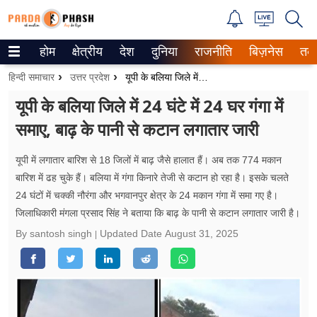
होम
क्षेत्रीय
देश
दुनिया
राजनीति
बिज़नेस
तक
Trending on Google News
हिन्दी समाचार
उत्तर प्रदेश
यूपी के बलिया जिले में 24 घंटे में 24 घर गंगा में समाए, बाढ़ के पानी से कटान लगातार जारी
ePaper
यूपी के बलिया जिले में 24 घंटे में 24 घर गंगा में
समाए, बाढ़ के पानी से कटान लगातार जारी
वेब स्टोरीज
उत्तर प्रदेश
यूपी में लगातार बारिश से 18 जिलों में बाढ़ जैसे हालात हैं। अब तक 774 मकान
बारिश में ढह चुके हैं। बलिया में गंगा किनारे तेजी से कटान हो रहा है। इसके चलते
गैलरी
24 घंटों में चक्की नौरंगा और भगवानपुर क्षेत्र के 24 मकान गंगा में समा गए है।
जिलाधिकारी मंगला प्रसाद सिंह ने बताया कि बाढ़ के पानी से कटान लगातार जारी है।
वीडियो
By santosh singh
Updated Date
August 31, 2025
रिलेशनशिप
जीवन मंत्रा