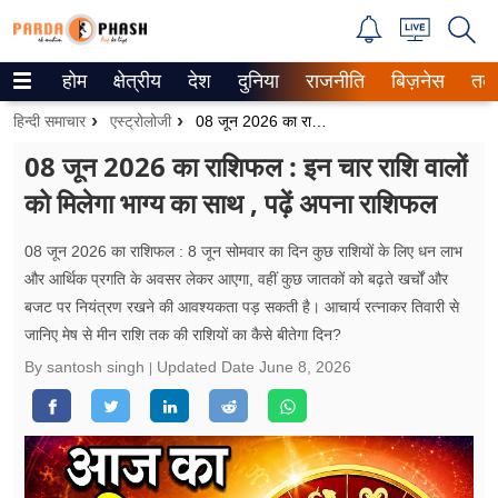
होम
क्षेत्रीय
देश
दुनिया
राजनीति
बिज़नेस
तक
Trending on Google News
हिन्दी समाचार
एस्ट्रोलोजी
08 जून 2026 का राशिफल : इन चार राशि वालों को मिलेगा भाग्य का साथ , पढ़ें अपना राशिफल
ePaper
08 जून 2026 का राशिफल : इन चार राशि वालों
को मिलेगा भाग्य का साथ , पढ़ें अपना राशिफल
वेब स्टोरीज
उत्तर प्रदेश
08 जून 2026 का राशिफल : 8 जून सोमवार का दिन कुछ राशियों के लिए धन लाभ
और आर्थिक प्रगति के अवसर लेकर आएगा, वहीं कुछ जातकों को बढ़ते खर्चों और
गैलरी
बजट पर नियंत्रण रखने की आवश्यकता पड़ सकती है। आचार्य रत्नाकर तिवारी से
जानिए मेष से मीन राशि तक की राशियों का कैसे बीतेगा दिन?
वीडियो
By santosh singh
Updated Date
June 8, 2026
रिलेशनशिप
जीवन मंत्रा