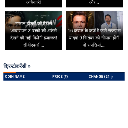
अधिकारी
और...
इमरान हाशमी की फिल्म
'आवारापन 2' बच्चों को अकेले
16 करोड़ के कर्ज में फंसे राजपाल
देखने की नहीं मिलेगी इजाजत!
यादव! 9 सितंबर को नीलाम होंगी
सीबीएफसी...
दो संपत्तियां,...
क्रिप्टोकरेंसी »