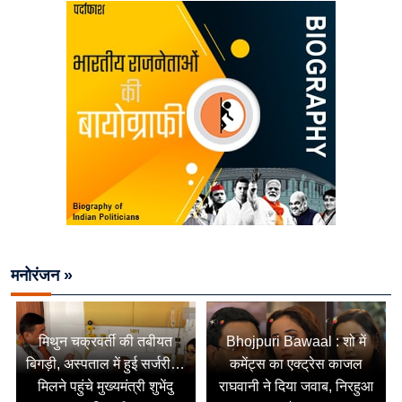
मनोरंजन »
मिथुन चक्रवर्ती की तबीयत
Bhojpuri Bawaal : शो में
बिगड़ी, अस्पताल में हुई सर्जरी…
कमेंट्स का एक्ट्रेस काजल
मिलने पहुंचे मुख्यमंत्री शुभेंदु
राघवानी ने दिया जवाब, निरहुआ