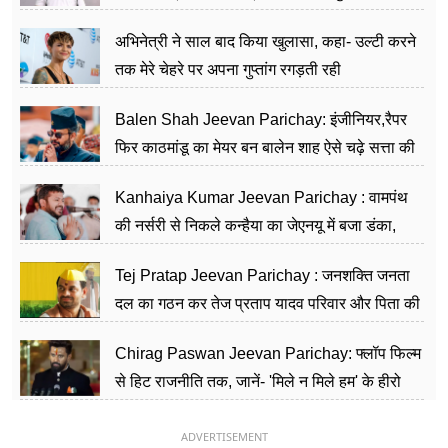
का काम किया
अभिनेत्री ने साल बाद किया खुलासा, कहा- उल्टी करने
तक मेरे चेहरे पर अपना गुप्तांग रगड़ती रही
Balen Shah Jeevan Parichay: इंजीनियर,रैपर
फिर काठमांडू का मेयर बन बालेन शाह ऐसे चढ़े सत्ता की
सीढ़ियां, अब चलाएंगे नेपाल सरकार
Kanhaiya Kumar Jeevan Parichay : वामपंथ
की नर्सरी से निकले कन्हैया का जेएनयू में बजा डंका,
शिक्षा को मानते हैं समाज के बदलाव का हथियार
Tej Pratap Jeevan Parichay : जनशक्ति जनता
दल का गठन कर तेज प्रताप यादव परिवार और पिता की
पार्टी को दे रहे हैं चुनौती, विवादों से है गहरा नाता
Chirag Paswan Jeevan Parichay: फ्लॉप फिल्म
से हिट राजनीति तक, जानें- 'मिले न मिले हम' के हीरो
चिराग पासवान के केंद्रीय मंत्री बनने का सफर
ADVERTISEMENT