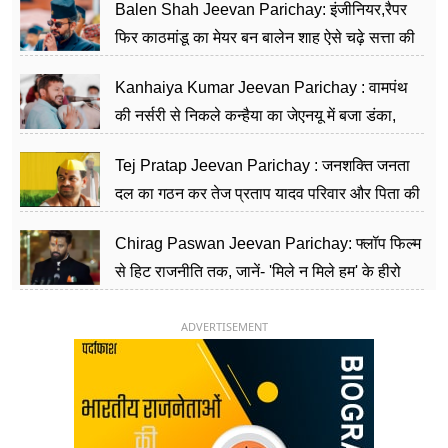
Balen Shah Jeevan Parichay: इंजीनियर,रैपर
फिर काठमांडू का मेयर बन बालेन शाह ऐसे चढ़े सत्ता की
सीढ़ियां, अब चलाएंगे नेपाल सरकार
Kanhaiya Kumar Jeevan Parichay : वामपंथ
की नर्सरी से निकले कन्हैया का जेएनयू में बजा डंका,
शिक्षा को मानते हैं समाज के बदलाव का हथियार
Tej Pratap Jeevan Parichay : जनशक्ति जनता
दल का गठन कर तेज प्रताप यादव परिवार और पिता की
पार्टी को दे रहे हैं चुनौती, विवादों से है गहरा नाता
Chirag Paswan Jeevan Parichay: फ्लॉप फिल्म
से हिट राजनीति तक, जानें- 'मिले न मिले हम' के हीरो
चिराग पासवान के केंद्रीय मंत्री बनने का सफर
ADVERTISEMENT