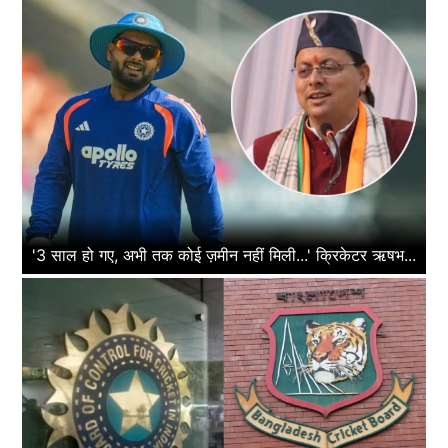
'3 साल हो गए, अभी तक कोई ज़मीन नहीं मिली...' क्रिकेटर ऋषभ...