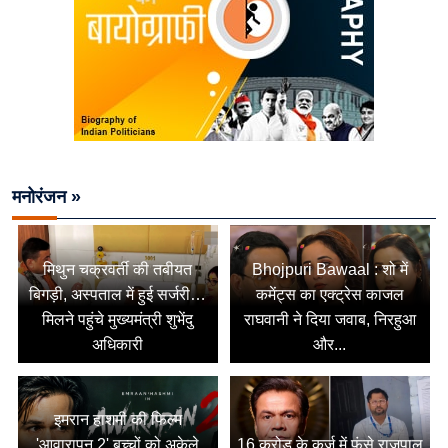
मनोरंजन »
मिथुन चक्रवर्ती की तबीयत
Bhojpuri Bawaal : शो में
बिगड़ी, अस्पताल में हुई सर्जरी…
कमेंट्स का एक्ट्रेस काजल
मिलने पहुंचे मुख्यमंत्री शुभेंदु
राघवानी ने दिया जवाब, निरहुआ
अधिकारी
और...
इमरान हाशमी की फिल्म
'आवारापन 2' बच्चों को अकेले
16 करोड़ के कर्ज में फंसे राजपाल