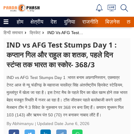
होम
क्षेत्रीय
देश
दुनिया
राजनीति
बिज़नेस
तक
Trending on Google News
हिन्दी समाचार
क्रिकेट
IND Vs AFG Test Stumps Day 1 : कप्तान गिल और राहुल का शतक, पहले दिन स्टंप्स तक भारत का स्कोर- 368/3
ePaper
IND vs AFG Test Stumps Day 1 :
कप्तान गिल और राहुल का शतक, पहले दिन
वेब स्टोरीज
स्टंप्स तक भारत का स्कोर- 368/3
उत्तर प्रदेश
IND vs AFG Test Stumps Day 1 :भारत बनाम अफ़गानिस्तान, एकमात्र
गैलरी
टेस्ट आज से न्यू चंडीगढ़ के महाराजा यादवेंद्र सिंह अंतर्राष्ट्रीय क्रिकेट स्टेडियम,
मुल्लांपुर में खेला जा रहा है। इस टेस्ट मैच के पहले दिन का खेल खत्म होने तक भारत
वीडियो
बेहद मजबूत स्थिति में नजर आ रहा है। टॉस जीतकर पहले बल्लेबाजी करने उतरी
मेजबान टीम ने 3 विकेट के नुकसान पर 368 रन बना लिए हैं। कप्तान शुभमन गिल
रिलेशनशिप
103 (143) और ऋषभ पंत 50 (70) रन बनाकर नाबाद लौटे हैं।
जीवन मंत्रा
By Abhimanyu
Updated Date
June 6, 2026