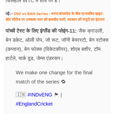
फिलहाल WTC में शीर्ष पर है।
IND vs BAN Series : भारत-बांग्लादेश के बीच प्रस्तावित व्हाइट-
पढ़ें :-
बॉल सीरीज पर उच्चतम स्तर की बातचीत जारी, सरकार की मंजूरी का इंतजार
पांचवें टेस्ट के लिए इंग्लैंड की प्लेइंग-11:
जैक क्राउली,
बेन डकेट, ओली पोप, जो रूट, जॉनी बेयरस्टो, बेन स्टोक्स
(कप्तान), बेन फोक्स (विकेटकीपर), शोएब बशीर, टॉम
हार्टले, मार्क वुड, जेम्स एंडरसन।
We make one change for the final
match of the series 🔁
🇮🇳
#INDvENG
🏴󠁧󠁢󠁥󠁮󠁧󠁿 |
#EnglandCricket