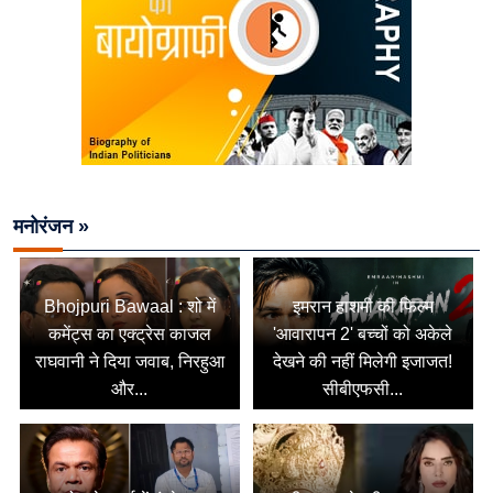
मनोरंजन »
Bhojpuri Bawaal : शो में
इमरान हाशमी की फिल्म
कमेंट्स का एक्ट्रेस काजल
'आवारापन 2' बच्चों को अकेले
राघवानी ने दिया जवाब, निरहुआ
देखने की नहीं मिलेगी इजाजत!
और...
सीबीएफसी...