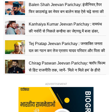
Balen Shah Jeevan Parichay: इंजीनियर,रैपर
फिर काठमांडू का मेयर बन बालेन शाह ऐसे चढ़े सत्ता की
सीढ़ियां, अब चलाएंगे नेपाल सरकार
Kanhaiya Kumar Jeevan Parichay : वामपंथ
की नर्सरी से निकले कन्हैया का जेएनयू में बजा डंका,
शिक्षा को मानते हैं समाज के बदलाव का हथियार
Tej Pratap Jeevan Parichay : जनशक्ति जनता
दल का गठन कर तेज प्रताप यादव परिवार और पिता की
पार्टी को दे रहे हैं चुनौती, विवादों से है गहरा नाता
Chirag Paswan Jeevan Parichay: फ्लॉप फिल्म
से हिट राजनीति तक, जानें- 'मिले न मिले हम' के हीरो
चिराग पासवान के केंद्रीय मंत्री बनने का सफर
ADVERTISEMENT