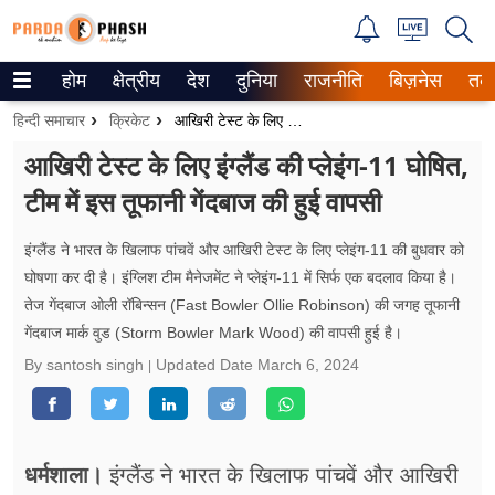
होम
क्षेत्रीय
देश
दुनिया
राजनीति
बिज़नेस
तक
Trending on Google News
हिन्दी समाचार
क्रिकेट
आखिरी टेस्ट के लिए इंग्लैंड की प्लेइंग-11 घोषित, टीम में इस तूफानी गेंदबाज की हुई वापसी
ePaper
आखिरी टेस्ट के लिए इंग्लैंड की प्लेइंग-11 घोषित,
टीम में इस तूफानी गेंदबाज की हुई वापसी
वेब स्टोरीज
उत्तर प्रदेश
इंग्लैंड ने भारत के खिलाफ पांचवें और आखिरी टेस्ट के लिए प्लेइंग-11 की बुधवार को
घोषणा कर दी है। इंग्लिश टीम मैनेजमेंट ने प्लेइंग-11 में सिर्फ एक बदलाव किया है।
गैलरी
तेज गेंदबाज ओली रॉबिन्सन (Fast Bowler Ollie Robinson) की जगह तूफानी
गेंदबाज मार्क वुड (Storm Bowler Mark Wood) की वापसी हुई है।
वीडियो
By santosh singh
Updated Date
March 6, 2024
रिलेशनशिप
जीवन मंत्रा
धर्मशाला।
इंग्लैंड ने भारत के खिलाफ पांचवें और आखिरी