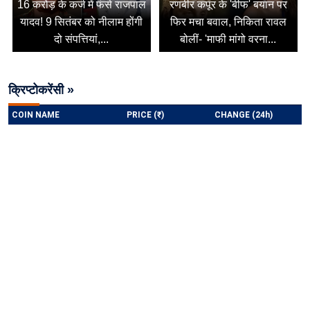
16 करोड़ के कर्ज में फंसे राजपाल
रणबीर कपूर के 'बीफ' बयान पर
यादव! 9 सितंबर को नीलाम होंगी
फिर मचा बवाल, निकिता रावल
दो संपत्तियां,...
बोलीं- 'माफी मांगो वरना...
क्रिप्टोकरेंसी »