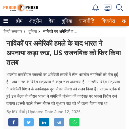
होम
क्षेत्रीय
देश
दुनिया
राजनीति
बिज़नेस
तक
Trending on Google News
हिन्दी समाचार
दुनिया
नाविकों पर अमेरिकी हमले के बाद भारत ने अपनाया कड़ा रुख, US राजनयिक को फिर किया तलब
ePaper
नाविकों पर अमेरिकी हमले के बाद भारत ने
अपनाया कड़ा रुख, US राजनयिक को फिर किया
वेब स्टोरीज
तलब
उत्तर प्रदेश
भारतीय कमर्शियल जहाजों पर अमेरिकी हमलों में तीन भारतीय नागरिकों की मौत हुई
गैलरी
है। अब भारत के विदेश मंत्रालय ने कड़ा रुख अपनाया है। भारतीय विदेश मंत्रालय
ने अमेरिकी मिशन के कार्यवाहक दूत जेसन ​मीक्स को तलब किया है। साउथ ब्लॉक में
वीडियो
हुई इस बैठक के दौरान भारत ने अमेरिकी नौसेना की कार्रवाई पर अपना विरोध दर्ज
कराया।इससे पहले जेसन मीक्स को बुधवार रात को भी तलब किया गया था।
रिलेशनशिप
By शिव मौर्या
Updated Date
June 12, 2026
जीवन मंत्रा