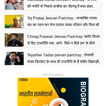
की नर्सरी से निकले कन्हैया का जेएनयू में बजा डंका,
शिक्षा को मानते हैं समाज के बदलाव का हथियार
Tej Pratap Jeevan Parichay : जनशक्ति जनता
दल का गठन कर तेज प्रताप यादव परिवार और पिता की
पार्टी को दे रहे हैं चुनौती, विवादों से है गहरा नाता
Chirag Paswan Jeevan Parichay: फ्लॉप फिल्म
से हिट राजनीति तक, जानें- 'मिले न मिले हम' के हीरो
चिराग पासवान के केंद्रीय मंत्री बनने का सफर
Tejashwi Yadav jeevan parichay : तेजस्वी
यादव क्रिकेट के साथ ही राजनीति के हैं माहिर खिलाड़ी,
26 साल की उम्र में संभाली डिप्टी सीएम की कुर्सी
ADVERTISEMENT