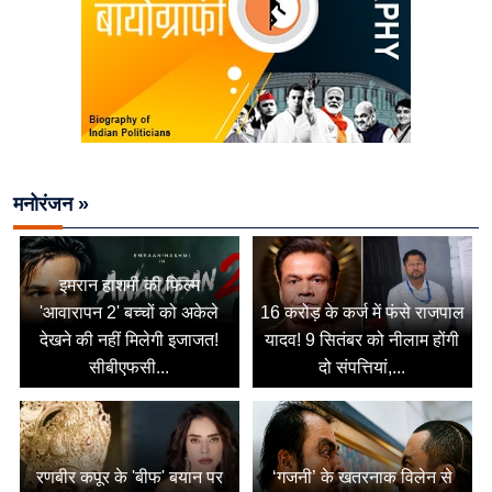
मनोरंजन »
इमरान हाशमी की फिल्म
'आवारापन 2' बच्चों को अकेले
16 करोड़ के कर्ज में फंसे राजपाल
देखने की नहीं मिलेगी इजाजत!
यादव! 9 सितंबर को नीलाम होंगी
सीबीएफसी...
दो संपत्तियां,...
रणबीर कपूर के 'बीफ' बयान पर
‘गजनी’ के खतरनाक विलेन से