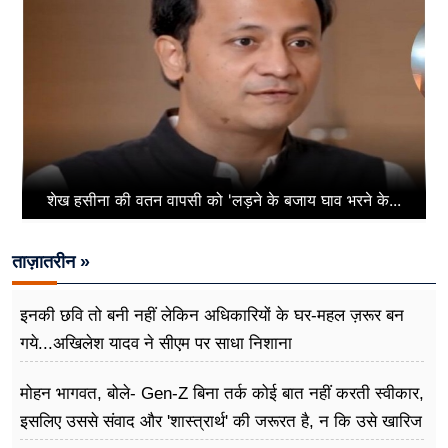
शेख हसीना की वतन वापसी को 'लड़ने के बजाय घाव भरने के...
ताज़ातरीन »
इनकी छवि तो बनी नहीं लेकिन अधिकारियों के घर-महल ज़रूर बन
गये...अखिलेश यादव ने सीएम पर साधा​ निशाना
मोहन भागवत, बोले- Gen-Z बिना तर्क कोई बात नहीं करती स्वीकार,
इसलिए उससे संवाद और 'शास्त्रार्थ' की जरूरत है, न कि उसे खारिज