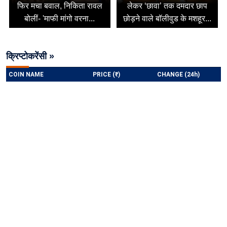
फिर मचा बवाल, निकिता रावल
लेकर ‘छावा’ तक दमदार छाप
बोलीं- 'माफी मांगो वरना...
छोड़ने वाले बॉलीवुड के मशहूर...
क्रिप्टोकरेंसी »