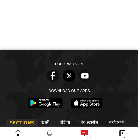
FOLLOW US ON
DOWNLOAD OUR APPS
खबरें
वीडियो
वेब स्टोरीज
बायोग्राफी
SECTIONS
ईपेपर
गूगल समाचार