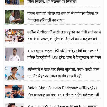
जीता सिल्वर, अब नेशनल पर निशाना!
पीपल बाबा की 'पीपल की छांव में' से पर्यावरण दिवस पर
निकलेगा हरियाली का रास्ता
वकील से सीएम की कुर्सी तक पहुंचने का वीडी सतीशन यूं
तय किया सफर, कांग्रेस के दिग्गजों को पछाड़कर बने
जननेता
बंगाल चुनाव: राहुल गांधी बोलें- नरेंद्र मोदी देशभक्त नहीं,
बल्कि देशद्रोही हैं, US ट्रेड डील में हिन्दुस्तान को बेचने
का काम किया
अभिनेत्री ने साल बाद किया खुलासा, कहा- उल्टी करने
तक मेरे चेहरे पर अपना गुप्तांग रगड़ती रही
Balen Shah Jeevan Parichay: इंजीनियर,रैपर
फिर काठमांडू का मेयर बन बालेन शाह ऐसे चढ़े सत्ता की
सीढ़ियां, अब चलाएंगे नेपाल सरकार
Kanhaiya Kumar Jeevan Parichay : वामपंथ