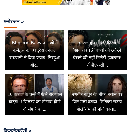
मनोरंजन »
Bhojpuri Bawaal : शो में
इमरान हाशमी की फिल्म
कमेंट्स का एक्ट्रेस काजल
'आवारापन 2' बच्चों को अकेले
राघवानी ने दिया जवाब, निरहुआ
देखने की नहीं मिलेगी इजाजत!
और...
सीबीएफसी...
16 करोड़ के कर्ज में फंसे राजपाल
रणबीर कपूर के 'बीफ' बयान पर
यादव! 9 सितंबर को नीलाम होंगी
फिर मचा बवाल, निकिता रावल
दो संपत्तियां,...
बोलीं- 'माफी मांगो वरना...
क्रिप्टोकरेंसी »