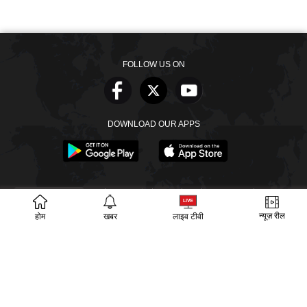
FOLLOW US ON
DOWNLOAD OUR APPS
खबरें
वीडियो
वेब स्टोरीज
बायोग्राफी
SECTIONS
न्यूज़ रील
ईपेपर
गूगल समाचार
होम
खबर
लाइव टीवी
PM Modi
CM Yogi
TRENDING TOPICS
आज का इतिहास
वायरल वीडियो
अखिलेश यादव
हमारे बारे में
संपर्क
लीडरशिप
विज्ञापन
पर्दाफाश