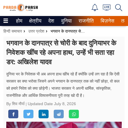
होम
क्षेत्रीय
देश
दुनिया
राजनीति
बिज़नेस
तक
Trending on Google News
हिन्दी समाचार
उत्तर प्रदेश
भगवान के दानपात्र से चोरी के बाद दुनियाभर के निवेशक खींच रहे अपना हाथ, उन्हें भी सता रहा डर: अखिलेश यादव
ePaper
भगवान के दानपात्र से चोरी के बाद दुनियाभर के
निवेशक खींच रहे अपना हाथ, उन्हें भी सता रहा
वेब स्टोरीज
डर: अखिलेश यादव
उत्तर प्रदेश
दुनिया भर के निवेशक भी अब अपना हाथ खींच रहे हैं क्योंकि उन्हें लग रहा है कि ऐसी
गैलरी
सरकार का क्या भरोसा जिसने अपने भगवान के दानपात्र तक को नहीं छोड़ा, वो कल
को हमारे निवेश को क्या छोड़ेगी। भाजपा सरकार ने अपनी धार्मिक, सांस्कृतिक,
वीडियो
राजनीतिक और आर्थिक विश्वसनीयता पूरी तरह खो दी है।
रिलेशनशिप
By शिव मौर्या
Updated Date
July 8, 2026
जीवन मंत्रा