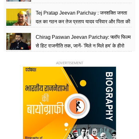
शिक्षा को मानते हैं समाज के बदलाव का हथियार
Tej Pratap Jeevan Parichay : जनशक्ति जनता
दल का गठन कर तेज प्रताप यादव परिवार और पिता की
पार्टी को दे रहे हैं चुनौती, विवादों से है गहरा नाता
Chirag Paswan Jeevan Parichay: फ्लॉप फिल्म
से हिट राजनीति तक, जानें- 'मिले न मिले हम' के हीरो
चिराग पासवान के केंद्रीय मंत्री बनने का सफर
ADVERTISEMENT