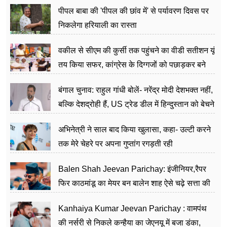
पीपल बाबा की 'पीपल की छांव में' से पर्यावरण दिवस पर
निकलेगा हरियाली का रास्ता
वकील से सीएम की कुर्सी तक पहुंचने का वीडी सतीशन यूं
तय किया सफर, कांग्रेस के दिग्गजों को पछाड़कर बने
जननेता
बंगाल चुनाव: राहुल गांधी बोलें- नरेंद्र मोदी देशभक्त नहीं,
बल्कि देशद्रोही हैं, US ट्रेड डील में हिन्दुस्तान को बेचने
का काम किया
अभिनेत्री ने साल बाद किया खुलासा, कहा- उल्टी करने
तक मेरे चेहरे पर अपना गुप्तांग रगड़ती रही
Balen Shah Jeevan Parichay: इंजीनियर,रैपर
फिर काठमांडू का मेयर बन बालेन शाह ऐसे चढ़े सत्ता की
सीढ़ियां, अब चलाएंगे नेपाल सरकार
Kanhaiya Kumar Jeevan Parichay : वामपंथ
की नर्सरी से निकले कन्हैया का जेएनयू में बजा डंका,