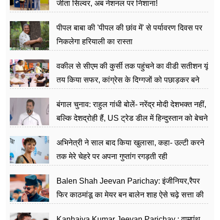
जीता सिल्वर, अब नेशनल पर निशाना!
पीपल बाबा की 'पीपल की छांव में' से पर्यावरण दिवस पर
निकलेगा हरियाली का रास्ता
वकील से सीएम की कुर्सी तक पहुंचने का वीडी सतीशन यूं
तय किया सफर, कांग्रेस के दिग्गजों को पछाड़कर बने
जननेता
बंगाल चुनाव: राहुल गांधी बोलें- नरेंद्र मोदी देशभक्त नहीं,
बल्कि देशद्रोही हैं, US ट्रेड डील में हिन्दुस्तान को बेचने
का काम किया
अभिनेत्री ने साल बाद किया खुलासा, कहा- उल्टी करने
तक मेरे चेहरे पर अपना गुप्तांग रगड़ती रही
Balen Shah Jeevan Parichay: इंजीनियर,रैपर
फिर काठमांडू का मेयर बन बालेन शाह ऐसे चढ़े सत्ता की
सीढ़ियां, अब चलाएंगे नेपाल सरकार
Kanhaiya Kumar Jeevan Parichay : वामपंथ