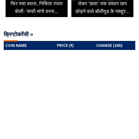
फिर मचा बवाल, निकिता रावल
लेकर ‘छावा’ तक दमदार छाप
बोलीं- 'माफी मांगो वरना...
छोड़ने वाले बॉलीवुड के मशहूर...
क्रिप्टोकरेंसी »