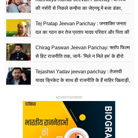
की नर्सरी से निकले कन्हैया का जेएनयू में बजा डंका,
शिक्षा को मानते हैं समाज के बदलाव का हथियार
Tej Pratap Jeevan Parichay : जनशक्ति जनता
दल का गठन कर तेज प्रताप यादव परिवार और पिता की
पार्टी को दे रहे हैं चुनौती, विवादों से है गहरा नाता
Chirag Paswan Jeevan Parichay: फ्लॉप फिल्म
से हिट राजनीति तक, जानें- 'मिले न मिले हम' के हीरो
चिराग पासवान के केंद्रीय मंत्री बनने का सफर
Tejashwi Yadav jeevan parichay : तेजस्वी
यादव क्रिकेट के साथ ही राजनीति के हैं माहिर खिलाड़ी,
26 साल की उम्र में संभाली डिप्टी सीएम की कुर्सी
ADVERTISEMENT