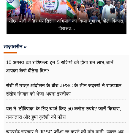
सीएम योगी ने ‘हर घर तिरंगा’ अभियान का किया शुभारंभ, बोले-विकास,
विरासत...
ताज़ातरीन »
10 अगस्त का राशिफल: इन 5 राशियों को होगा धन लाभ,जानें
आपका कैसे बीतेगा दिन?
रांची में छात्र आंदोलन के बीच JPSC के तीन सदस्यों ने राज्यपाल
संतोष गंगवार को भेजा अपना इस्तीफा
यश ने 'टॉक्सिक' के लिए चार्ज किए 50 करोड़ रुपये? जानें कियारा,
नयनतारा और हुमा कुरैशी की फीस
झारखंड सरकार ने JPSC परीक्षा रद्द करने की मांग मानी, छात्र अब