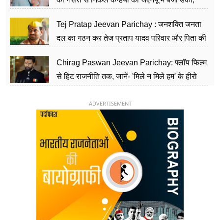
शिक्षा को मानते हैं समाज के बदलाव का हथियार
Tej Pratap Jeevan Parichay : जनशक्ति जनता
दल का गठन कर तेज प्रताप यादव परिवार और पिता की
पार्टी को दे रहे हैं चुनौती, विवादों से है गहरा नाता
Chirag Paswan Jeevan Parichay: फ्लॉप फिल्म
से हिट राजनीति तक, जानें- 'मिले न मिले हम' के हीरो
चिराग पासवान के केंद्रीय मंत्री बनने का सफर
ADVERTISEMENT