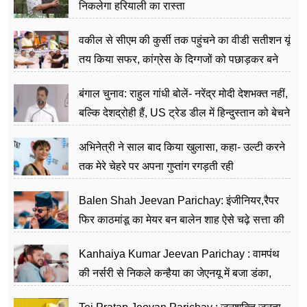
निकलेगा हरियाली का रास्ता
वकील से सीएम की कुर्सी तक पहुंचने का वीडी सतीशन यूं
तय किया सफर, कांग्रेस के दिग्गजों को पछाड़कर बने
जननेता
बंगाल चुनाव: राहुल गांधी बोलें- नरेंद्र मोदी देशभक्त नहीं,
बल्कि देशद्रोही हैं, US ट्रेड डील में हिन्दुस्तान को बेचने
का काम किया
अभिनेत्री ने साल बाद किया खुलासा, कहा- उल्टी करने
तक मेरे चेहरे पर अपना गुप्तांग रगड़ती रही
Balen Shah Jeevan Parichay: इंजीनियर,रैपर
फिर काठमांडू का मेयर बन बालेन शाह ऐसे चढ़े सत्ता की
सीढ़ियां, अब चलाएंगे नेपाल सरकार
Kanhaiya Kumar Jeevan Parichay : वामपंथ
की नर्सरी से निकले कन्हैया का जेएनयू में बजा डंका,
शिक्षा को मानते हैं समाज के बदलाव का हथियार