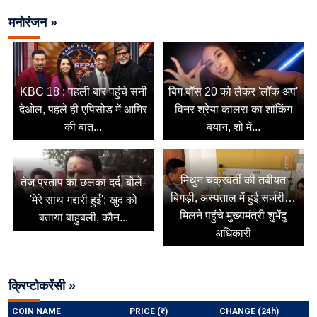
मनोरंजन »
KBC 18 : पहली बार पहुंचे सनी
बिग बॉस 20 को लेकर 'लॉक अप'
देओल, पहले ही एपिसोड में आमिर
विनर श्रेया कालरा का शॉकिंग
की बात...
बयान, शो में...
मिथुन चक्रवर्ती की तबीयत
तेज प्रताप का छलका दर्द, बोले-
बिगड़ी, अस्पताल में हुई सर्जरी…
'मेरे साथ गद्दारी हुई'; खुद को
मिलने पहुंचे मुख्यमंत्री शुभेंदु
बताया बाहुबली, कौन...
अधिकारी
क्रिप्टोकरेंसी »