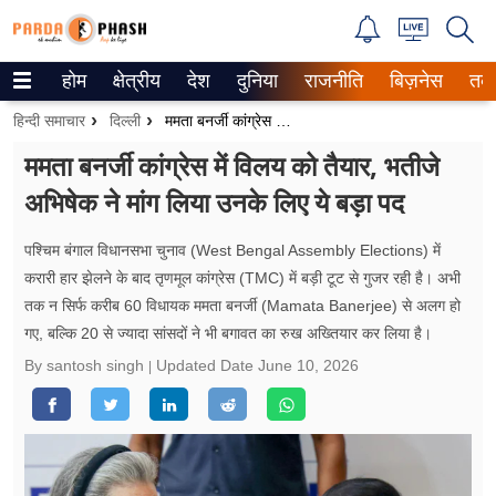
होम
क्षेत्रीय
देश
दुनिया
राजनीति
बिज़नेस
तक
Trending on Google News
हिन्दी समाचार
दिल्ली
ममता बनर्जी कांग्रेस में विलय को तैयार, भतीजे अभिषेक ने मांग लिया उनके लिए ये बड़ा पद
ePaper
ममता बनर्जी कांग्रेस में विलय को तैयार, भतीजे
अभिषेक ने मांग लिया उनके लिए ये बड़ा पद
वेब स्टोरीज
उत्तर प्रदेश
पश्चिम बंगाल विधानसभा चुनाव (West Bengal Assembly Elections) में
करारी हार झेलने के बाद तृणमूल कांग्रेस (TMC) में बड़ी टूट से गुजर रही है। अभी
गैलरी
तक न सिर्फ करीब 60 विधायक ममता बनर्जी (Mamata Banerjee) से अलग हो
गए, बल्कि 20 से ज्यादा सांसदों ने भी बगावत का रुख अख्तियार कर लिया है।
वीडियो
By santosh singh
Updated Date
June 10, 2026
रिलेशनशिप
जीवन मंत्रा