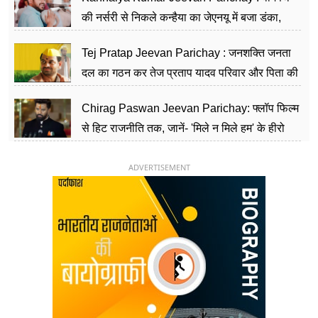
की नर्सरी से निकले कन्हैया का जेएनयू में बजा डंका,
शिक्षा को मानते हैं समाज के बदलाव का हथियार
Tej Pratap Jeevan Parichay : जनशक्ति जनता
दल का गठन कर तेज प्रताप यादव परिवार और पिता की
पार्टी को दे रहे हैं चुनौती, विवादों से है गहरा नाता
Chirag Paswan Jeevan Parichay: फ्लॉप फिल्म
से हिट राजनीति तक, जानें- 'मिले न मिले हम' के हीरो
चिराग पासवान के केंद्रीय मंत्री बनने का सफर
ADVERTISEMENT