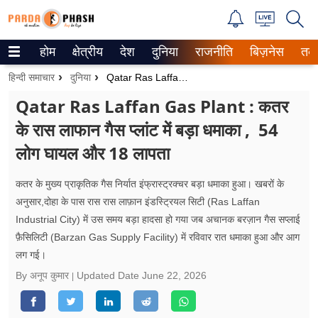
होम
क्षेत्रीय
देश
दुनिया
राजनीति
बिज़नेस
तक
Trending on Google News
हिन्दी समाचार
दुनिया
Qatar Ras Laffan Gas Plant : कतर के रास लाफान गैस प्लांट में बड़ा धमाका , 54 लोग घायल और 18 लापता
ePaper
Qatar Ras Laffan Gas Plant : कतर
के रास लाफान गैस प्लांट में बड़ा धमाका , 54
वेब स्टोरीज
लोग घायल और 18 लापता
उत्तर प्रदेश
कतर के मुख्य प्राकृतिक गैस निर्यात इंफ्रास्ट्रक्चर बड़ा धमाका हुआ। खबरों के
गैलरी
अनुसार,दोहा के पास रास रास लाफ़ान इंडस्ट्रियल सिटी (Ras Laffan
Industrial City) में उस समय बड़ा हादसा हो गया जब अचानक बरज़ान गैस सप्लाई
वीडियो
फ़ैसिलिटी (Barzan Gas Supply Facility) में रविवार रात धमाका हुआ और आग
लग गई।
रिलेशनशिप
By अनूप कुमार
Updated Date
June 22, 2026
जीवन मंत्रा