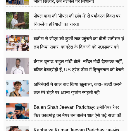
जीता सिल्वर, अब नेशनल पर निशाना!
पीपल बाबा की 'पीपल की छांव में' से पर्यावरण दिवस पर
निकलेगा हरियाली का रास्ता
वकील से सीएम की कुर्सी तक पहुंचने का वीडी सतीशन यूं
तय किया सफर, कांग्रेस के दिग्गजों को पछाड़कर बने
जननेता
बंगाल चुनाव: राहुल गांधी बोलें- नरेंद्र मोदी देशभक्त नहीं,
बल्कि देशद्रोही हैं, US ट्रेड डील में हिन्दुस्तान को बेचने
का काम किया
अभिनेत्री ने साल बाद किया खुलासा, कहा- उल्टी करने
तक मेरे चेहरे पर अपना गुप्तांग रगड़ती रही
Balen Shah Jeevan Parichay: इंजीनियर,रैपर
फिर काठमांडू का मेयर बन बालेन शाह ऐसे चढ़े सत्ता की
सीढ़ियां, अब चलाएंगे नेपाल सरकार
Kanhaiya Kumar Jeevan Parichay : वामपंथ