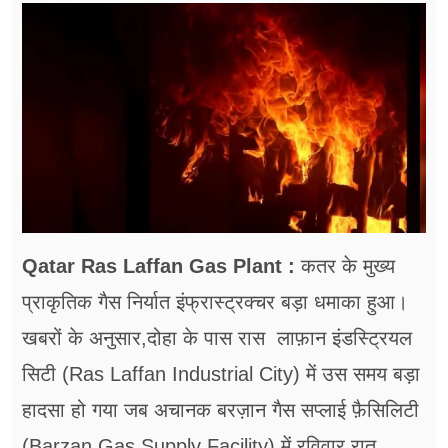
फूड
सेहत
ब्‍यूटी
जॉब्स
शिक्षा
अन्य खबरें
Qatar Ras Laffan Gas Plant :
कतर के मुख्य
प्राकृतिक गैस निर्यात इंफ्रास्ट्रक्चर बड़ा धमाका हुआ।
खबरों के अनुसार,दोहा के पास रास लाफ़ान इंडस्ट्रियल
सिटी (Ras Laffan Industrial City) में उस समय बड़ा
हादसा हो गया जब अचानक बरज़ान गैस सप्लाई फ़ैसिलिटी
(Barzan Gas Supply Facility) में रविवार रात