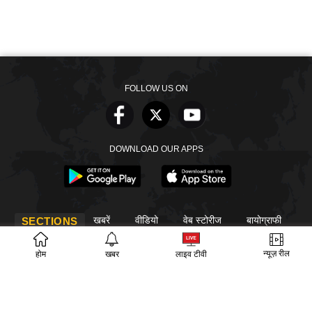
FOLLOW US ON
DOWNLOAD OUR APPS
खबरें
वीडियो
वेब स्टोरीज
बायोग्राफी
SECTIONS
ईपेपर
गूगल समाचार
न्यूज़ रील
होम
खबर
लाइव टीवी
PM Modi
CM Yogi
TRENDING TOPICS
आज का इतिहास
वायरल वीडियो
अखिलेश यादव