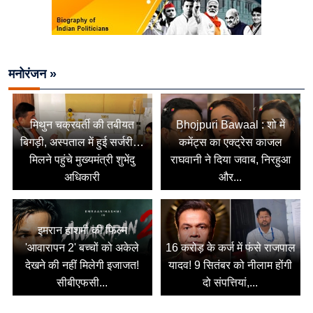
मनोरंजन »
मिथुन चक्रवर्ती की तबीयत
Bhojpuri Bawaal : शो में
बिगड़ी, अस्पताल में हुई सर्जरी…
कमेंट्स का एक्ट्रेस काजल
मिलने पहुंचे मुख्यमंत्री शुभेंदु
राघवानी ने दिया जवाब, निरहुआ
अधिकारी
और...
इमरान हाशमी की फिल्म
'आवारापन 2' बच्चों को अकेले
16 करोड़ के कर्ज में फंसे राजपाल
देखने की नहीं मिलेगी इजाजत!
यादव! 9 सितंबर को नीलाम होंगी
सीबीएफसी...
दो संपत्तियां,...