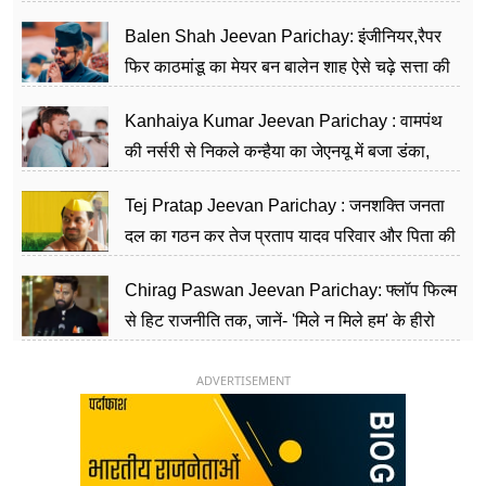
Balen Shah Jeevan Parichay: इंजीनियर,रैपर
फिर काठमांडू का मेयर बन बालेन शाह ऐसे चढ़े सत्ता की
सीढ़ियां, अब चलाएंगे नेपाल सरकार
Kanhaiya Kumar Jeevan Parichay : वामपंथ
की नर्सरी से निकले कन्हैया का जेएनयू में बजा डंका,
शिक्षा को मानते हैं समाज के बदलाव का हथियार
Tej Pratap Jeevan Parichay : जनशक्ति जनता
दल का गठन कर तेज प्रताप यादव परिवार और पिता की
पार्टी को दे रहे हैं चुनौती, विवादों से है गहरा नाता
Chirag Paswan Jeevan Parichay: फ्लॉप फिल्म
से हिट राजनीति तक, जानें- 'मिले न मिले हम' के हीरो
चिराग पासवान के केंद्रीय मंत्री बनने का सफर
ADVERTISEMENT