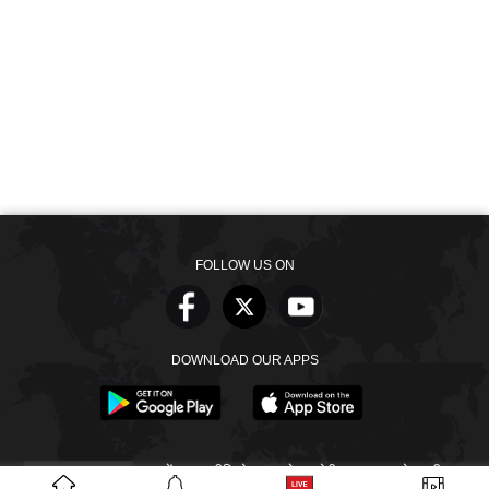
FOLLOW US ON
DOWNLOAD OUR APPS
खबरें
वीडियो
वेब स्टोरीज
बायोग्राफी
SECTIONS