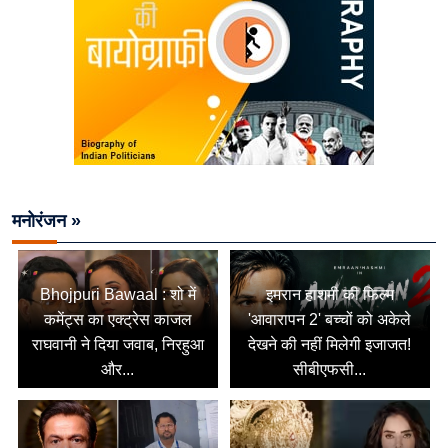
मनोरंजन »
Bhojpuri Bawaal : शो में
इमरान हाशमी की फिल्म
कमेंट्स का एक्ट्रेस काजल
'आवारापन 2' बच्चों को अकेले
राघवानी ने दिया जवाब, निरहुआ
देखने की नहीं मिलेगी इजाजत!
और...
सीबीएफसी...