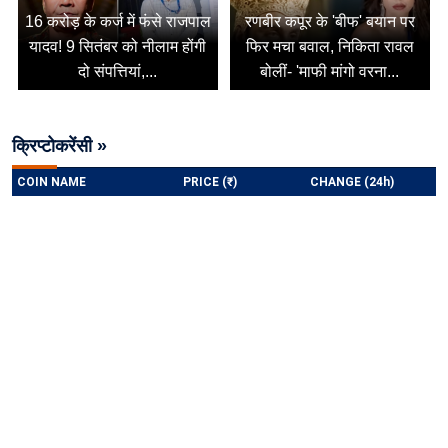
16 करोड़ के कर्ज में फंसे राजपाल
रणबीर कपूर के 'बीफ' बयान पर
यादव! 9 सितंबर को नीलाम होंगी
फिर मचा बवाल, निकिता रावल
दो संपत्तियां,...
बोलीं- 'माफी मांगो वरना...
क्रिप्टोकरेंसी »