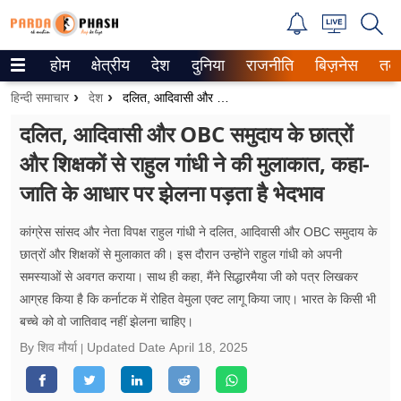
होम
क्षेत्रीय
देश
दुनिया
राजनीति
बिज़नेस
तक
Trending on Google News
हिन्दी समाचार
देश
दलित, आदिवासी और OBC समुदाय के छात्रों और शिक्षकों से राहुल गांधी ने की मुलाकात, कहा-जाति के आधार पर झेलना पड़ता है भेदभाव
ePaper
दलित, आदिवासी और OBC समुदाय के छात्रों
और शिक्षकों से राहुल गांधी ने की मुलाकात, कहा-
वेब स्टोरीज
जाति के आधार पर झेलना पड़ता है भेदभाव
उत्तर प्रदेश
कांग्रेस सांसद और नेता विपक्ष राहुल गांधी ने दलित, आदिवासी और OBC समुदाय के
गैलरी
छात्रों और शिक्षकों से मुलाकात की। इस दौरान उन्होंने राहुल गांधी को अपनी
समस्याओं से अवगत कराया। साथ ही कहा, मैंने सिद्धारमैया जी को पत्र लिखकर
वीडियो
आग्रह किया है कि कर्नाटक में रोहित वेमुला एक्ट लागू किया जाए। भारत के किसी भी
बच्चे को वो जातिवाद नहीं झेलना चाहिए।
रिलेशनशिप
By शिव मौर्या
Updated Date
April 18, 2025
जीवन मंत्रा