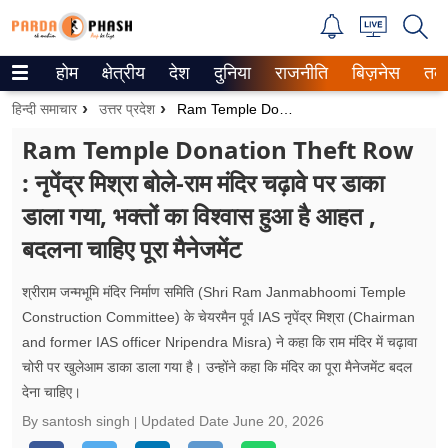
होम
क्षेत्रीय
देश
दुनिया
राजनीति
बिज़नेस
तक
Trending on Google News
हिन्दी समाचार
उत्तर प्रदेश
Ram Temple Donation Theft Row : नृपेंद्र मिश्रा बोले-राम मंदिर चढ़ावे पर डाका डाला गया, भक्तों का विश्वास हुआ है आहत , बदलना चाहिए पूरा मैनेजमेंट
ePaper
Ram Temple Donation Theft Row
: नृपेंद्र मिश्रा बोले-राम मंदिर चढ़ावे पर डाका
वेब स्टोरीज
डाला गया, भक्तों का विश्वास हुआ है आहत ,
उत्तर प्रदेश
बदलना चाहिए पूरा मैनेजमेंट
गैलरी
श्रीराम जन्मभूमि मंदिर निर्माण समिति (Shri Ram Janmabhoomi Temple
वीडियो
Construction Committee) के चेयरमैन पूर्व IAS नृपेंद्र मिश्रा (Chairman
and former IAS officer Nripendra Misra) ने कहा कि राम मंदिर में चढ़ावा
रिलेशनशिप
चोरी पर खुलेआम डाका डाला गया है। उन्होंने कहा कि मंदिर का पूरा मैनेजमेंट बदल
देना चाहिए।
जीवन मंत्रा
By santosh singh
Updated Date
June 20, 2026