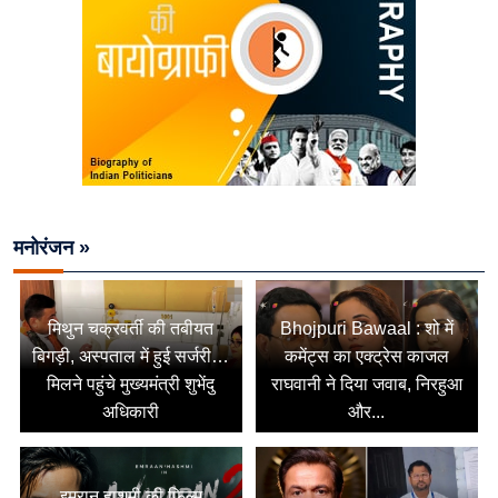
मनोरंजन »
मिथुन चक्रवर्ती की तबीयत
Bhojpuri Bawaal : शो में
बिगड़ी, अस्पताल में हुई सर्जरी…
कमेंट्स का एक्ट्रेस काजल
मिलने पहुंचे मुख्यमंत्री शुभेंदु
राघवानी ने दिया जवाब, निरहुआ
अधिकारी
और...
इमरान हाशमी की फिल्म