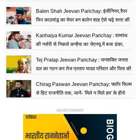
Balen Shah Jeevan Parichay: इंजीनियर,रैपर
फिर काठमांडू का मेयर बन बालेन शाह ऐसे चढ़े सत्ता की
सीढ़ियां, अब चलाएंगे नेपाल सरकार
Kanhaiya Kumar Jeevan Parichay : वामपंथ
की नर्सरी से निकले कन्हैया का जेएनयू में बजा डंका,
शिक्षा को मानते हैं समाज के बदलाव का हथियार
Tej Pratap Jeevan Parichay : जनशक्ति जनता
दल का गठन कर तेज प्रताप यादव परिवार और पिता की
पार्टी को दे रहे हैं चुनौती, विवादों से है गहरा नाता
Chirag Paswan Jeevan Parichay: फ्लॉप फिल्म
से हिट राजनीति तक, जानें- 'मिले न मिले हम' के हीरो
चिराग पासवान के केंद्रीय मंत्री बनने का सफर
ADVERTISEMENT