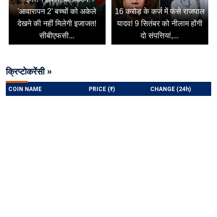
'आवारापन 2' बच्चों को अकेले
16 करोड़ के कर्ज में फंसे राजपाल
देखने की नहीं मिलेगी इजाजत!
यादव! 9 सितंबर को नीलाम होंगी
सीबीएफसी...
दो संपत्तियां,...
क्रिप्टोकरेंसी »