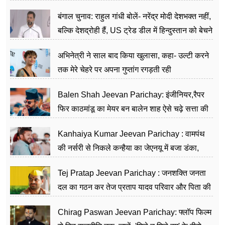
जननेता
बंगाल चुनाव: राहुल गांधी बोलें- नरेंद्र मोदी देशभक्त नहीं,
बल्कि देशद्रोही हैं, US ट्रेड डील में हिन्दुस्तान को बेचने
का काम किया
अभिनेत्री ने साल बाद किया खुलासा, कहा- उल्टी करने
तक मेरे चेहरे पर अपना गुप्तांग रगड़ती रही
Balen Shah Jeevan Parichay: इंजीनियर,रैपर
फिर काठमांडू का मेयर बन बालेन शाह ऐसे चढ़े सत्ता की
सीढ़ियां, अब चलाएंगे नेपाल सरकार
Kanhaiya Kumar Jeevan Parichay : वामपंथ
की नर्सरी से निकले कन्हैया का जेएनयू में बजा डंका,
शिक्षा को मानते हैं समाज के बदलाव का हथियार
Tej Pratap Jeevan Parichay : जनशक्ति जनता
दल का गठन कर तेज प्रताप यादव परिवार और पिता की
पार्टी को दे रहे हैं चुनौती, विवादों से है गहरा नाता
Chirag Paswan Jeevan Parichay: फ्लॉप फिल्म