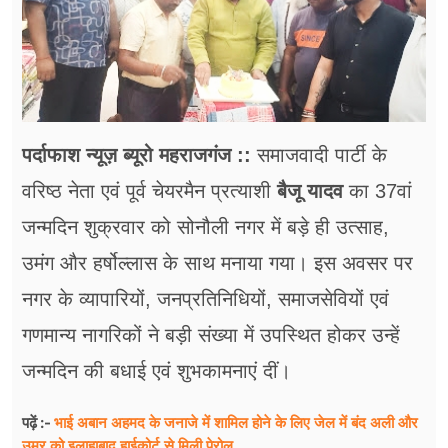
फूड
सेहत
ब्‍यूटी
जॉब्स
पर्दाफाश न्यूज़ ब्यूरो महराजगंज ::
समाजवादी पार्टी के
वरिष्ठ नेता एवं पूर्व चेयरमैन प्रत्याशी
बैजू यादव
का 37वां
शिक्षा
जन्मदिन शुक्रवार को सोनौली नगर में बड़े ही उत्साह,
अन्य खबरें
उमंग और हर्षोल्लास के साथ मनाया गया। इस अवसर पर
नगर के व्यापारियों, जनप्रतिनिधियों, समाजसेवियों एवं
गणमान्य नागरिकों ने बड़ी संख्या में उपस्थित होकर उन्हें
जन्मदिन की बधाई एवं शुभकामनाएं दीं।
भाई अबान अहमद के जनाजे में शामिल होने के लिए जेल में बंद अली और
पढ़ें :-
उमर को इलाहाबाद हाईकोर्ट से मिली पेरोल