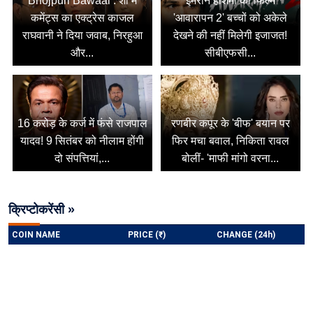
Bhojpuri Bawaal : शो में
इमरान हाशमी की फिल्म
कमेंट्स का एक्ट्रेस काजल
'आवारापन 2' बच्चों को अकेले
राघवानी ने दिया जवाब, निरहुआ
देखने की नहीं मिलेगी इजाजत!
और...
सीबीएफसी...
16 करोड़ के कर्ज में फंसे राजपाल
रणबीर कपूर के 'बीफ' बयान पर
यादव! 9 सितंबर को नीलाम होंगी
फिर मचा बवाल, निकिता रावल
दो संपत्तियां,...
बोलीं- 'माफी मांगो वरना...
क्रिप्टोकरेंसी »