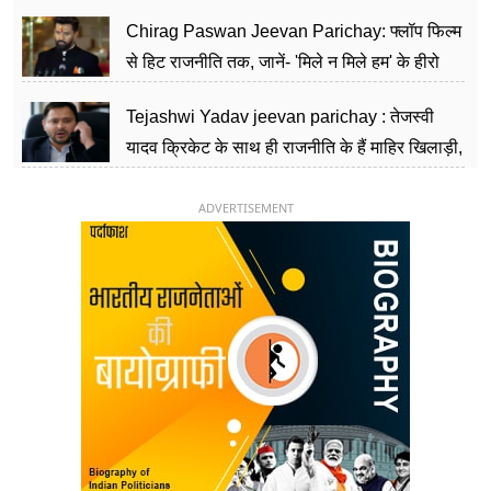
पार्टी को दे रहे हैं चुनौती, विवादों से है गहरा नाता
Chirag Paswan Jeevan Parichay: फ्लॉप फिल्म
से हिट राजनीति तक, जानें- 'मिले न मिले हम' के हीरो
चिराग पासवान के केंद्रीय मंत्री बनने का सफर
Tejashwi Yadav jeevan parichay : तेजस्वी
यादव क्रिकेट के साथ ही राजनीति के हैं माहिर खिलाड़ी,
26 साल की उम्र में संभाली डिप्टी सीएम की कुर्सी
ADVERTISEMENT