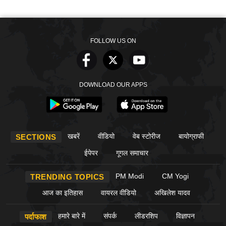
FOLLOW US ON
DOWNLOAD OUR APPS
खबरें
वीडियो
वेब स्टोरीज
बायोग्राफी
SECTIONS
ईपेपर
गूगल समाचार
PM Modi
CM Yogi
TRENDING TOPICS
आज का इतिहास
वायरल वीडियो
अखिलेश यादव
हमारे बारे में
संपर्क
लीडरशिप
विज्ञापन
पर्दाफाश