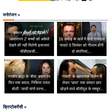
मनोरंजन »
इमरान हाशमी की फिल्म
'आवारापन 2' बच्चों को अकेले
16 करोड़ के कर्ज में फंसे राजपाल
देखने की नहीं मिलेगी इजाजत!
यादव! 9 सितंबर को नीलाम होंगी
सीबीएफसी...
दो संपत्तियां,...
रणबीर कपूर के 'बीफ' बयान पर
‘गजनी’ के खतरनाक विलेन से
फिर मचा बवाल, निकिता रावल
लेकर ‘छावा’ तक दमदार छाप
बोलीं- 'माफी मांगो वरना...
छोड़ने वाले बॉलीवुड के मशहूर...
क्रिप्टोकरेंसी »