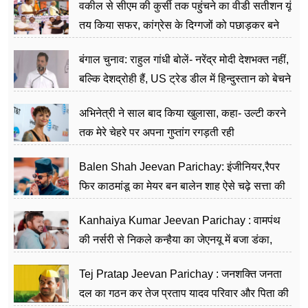
वकील से सीएम की कुर्सी तक पहुंचने का वीडी सतीशन यूं
तय किया सफर, कांग्रेस के दिग्गजों को पछाड़कर बने
जननेता
बंगाल चुनाव: राहुल गांधी बोलें- नरेंद्र मोदी देशभक्त नहीं,
बल्कि देशद्रोही हैं, US ट्रेड डील में हिन्दुस्तान को बेचने
का काम किया
अभिनेत्री ने साल बाद किया खुलासा, कहा- उल्टी करने
तक मेरे चेहरे पर अपना गुप्तांग रगड़ती रही
Balen Shah Jeevan Parichay: इंजीनियर,रैपर
फिर काठमांडू का मेयर बन बालेन शाह ऐसे चढ़े सत्ता की
सीढ़ियां, अब चलाएंगे नेपाल सरकार
Kanhaiya Kumar Jeevan Parichay : वामपंथ
की नर्सरी से निकले कन्हैया का जेएनयू में बजा डंका,
शिक्षा को मानते हैं समाज के बदलाव का हथियार
Tej Pratap Jeevan Parichay : जनशक्ति जनता
दल का गठन कर तेज प्रताप यादव परिवार और पिता की