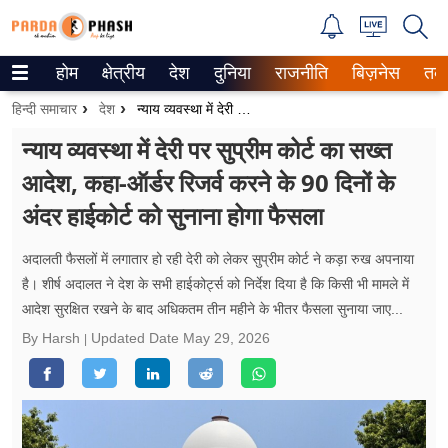
होम
क्षेत्रीय
देश
दुनिया
राजनीति
बिज़नेस
तक
Trending on Google News
हिन्दी समाचार
देश
न्याय व्यवस्था में देरी पर सुप्रीम कोर्ट का सख्त आदेश, कहा-ऑर्डर रिजर्व करने के 90 दिनों के अंदर हाईकोर्ट को सुनाना होगा फैसला
ePaper
न्याय व्यवस्था में देरी पर सुप्रीम कोर्ट का सख्त
आदेश, कहा-ऑर्डर रिजर्व करने के 90 दिनों के
वेब स्टोरीज
अंदर हाईकोर्ट को सुनाना होगा फैसला
उत्तर प्रदेश
अदालती फैसलों में लगातार हो रही देरी को लेकर सुप्रीम कोर्ट ने कड़ा रुख अपनाया
गैलरी
है। शीर्ष अदालत ने देश के सभी हाईकोर्ट्स को निर्देश दिया है कि किसी भी मामले में
आदेश सुरक्षित रखने के बाद अधिकतम तीन महीने के भीतर फैसला सुनाया जाए...
वीडियो
By Harsh
Updated Date
May 29, 2026
रिलेशनशिप
जीवन मंत्रा