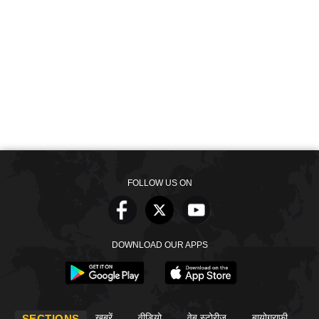
FOLLOW US ON
DOWNLOAD OUR APPS
खबरें
वीडियो
वेब स्टोरीज
बायोग्राफी
SECTIONS