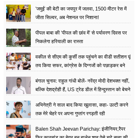
'जमुई' की बेटी का जयपुर में जलवा, 1500 मीटर रेस में
जीता सिल्वर, अब नेशनल पर निशाना!
पीपल बाबा की 'पीपल की छांव में' से पर्यावरण दिवस पर
निकलेगा हरियाली का रास्ता
वकील से सीएम की कुर्सी तक पहुंचने का वीडी सतीशन यूं
तय किया सफर, कांग्रेस के दिग्गजों को पछाड़कर बने
जननेता
बंगाल चुनाव: राहुल गांधी बोलें- नरेंद्र मोदी देशभक्त नहीं,
बल्कि देशद्रोही हैं, US ट्रेड डील में हिन्दुस्तान को बेचने
का काम किया
अभिनेत्री ने साल बाद किया खुलासा, कहा- उल्टी करने
तक मेरे चेहरे पर अपना गुप्तांग रगड़ती रही
Balen Shah Jeevan Parichay: इंजीनियर,रैपर
फिर काठमांडू का मेयर बन बालेन शाह ऐसे चढ़े सत्ता की