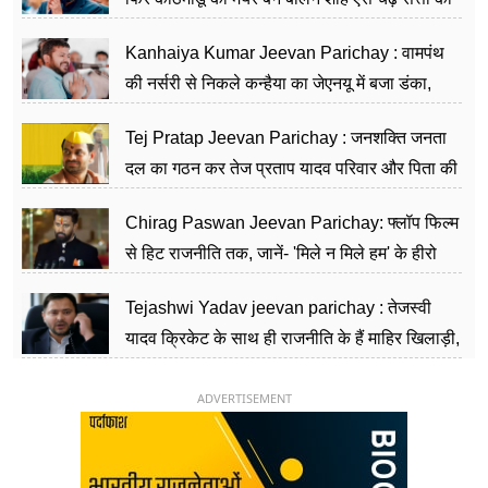
सीढ़ियां, अब चलाएंगे नेपाल सरकार
Kanhaiya Kumar Jeevan Parichay : वामपंथ
की नर्सरी से निकले कन्हैया का जेएनयू में बजा डंका,
शिक्षा को मानते हैं समाज के बदलाव का हथियार
Tej Pratap Jeevan Parichay : जनशक्ति जनता
दल का गठन कर तेज प्रताप यादव परिवार और पिता की
पार्टी को दे रहे हैं चुनौती, विवादों से है गहरा नाता
Chirag Paswan Jeevan Parichay: फ्लॉप फिल्म
से हिट राजनीति तक, जानें- 'मिले न मिले हम' के हीरो
चिराग पासवान के केंद्रीय मंत्री बनने का सफर
Tejashwi Yadav jeevan parichay : तेजस्वी
यादव क्रिकेट के साथ ही राजनीति के हैं माहिर खिलाड़ी,
26 साल की उम्र में संभाली डिप्टी सीएम की कुर्सी
ADVERTISEMENT