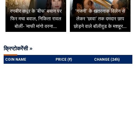
रणबीर कपूर के 'बीफ' बयान पर
‘गजनी’ के खतरनाक विलेन से
फिर मचा बवाल, निकिता रावल
लेकर ‘छावा’ तक दमदार छाप
बोलीं- 'माफी मांगो वरना...
छोड़ने वाले बॉलीवुड के मशहूर...
क्रिप्टोकरेंसी »