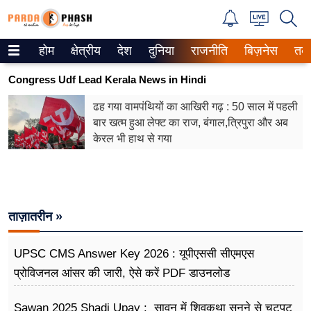
होम
क्षेत्रीय
देश
दुनिया
राजनीति
बिज़नेस
तक
Trending on Google News
Congress Udf Lead Kerala News in Hindi
ePaper
ढह गया वामपंथियों का आखिरी गढ़ : 50 साल में पहली
बार खत्म हुआ लेफ्ट का राज, बंगाल,त्रिपुरा और अब
वेब स्टोरीज
केरल भी हाथ से गया
उत्तर प्रदेश
गैलरी
ताज़ातरीन »
वीडियो
रिलेशनशिप
UPSC CMS Answer Key 2026 : यूपीएससी सीएमएस
प्रोविजनल आंसर की जारी, ऐसे करें PDF डाउनलोड
जीवन मंत्रा
Sawan 2025 Shadi Upay : सावन में शिवकथा सुनने से चटपट