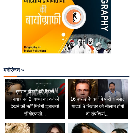
मनोरंजन »
इमरान हाशमी की फिल्म
'आवारापन 2' बच्चों को अकेले
16 करोड़ के कर्ज में फंसे राजपाल
देखने की नहीं मिलेगी इजाजत!
यादव! 9 सितंबर को नीलाम होंगी
सीबीएफसी...
दो संपत्तियां,...