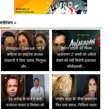
मनोरंजन »
Bhojpuri Bawaal : शो में
इमरान हाशमी की फिल्म
कमेंट्स का एक्ट्रेस काजल
'आवारापन 2' बच्चों को अकेले
राघवानी ने दिया जवाब, निरहुआ
देखने की नहीं मिलेगी इजाजत!
और...
सीबीएफसी...
16 करोड़ के कर्ज में फंसे
रणबीर कपूर के 'बीफ' बयान पर
राजपाल यादव! 9 सितंबर को
फिर मचा बवाल, निकिता रावल