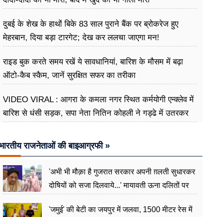
दुबई के शेख के हाथों बिके 83 साल पुराने बैंक पर ब्रोकरेज हुए
मेहरबान, दिया बड़ा टारगेट; देख कर ललचा जाएगा मन!
राइड बुक करते समय रखें ये सावधानियां, बारिश के मौसम में बढ़ा
ऑटो-कैब स्कैम, जानें सुरक्षित सफर का तरीका
VIDEO VIRAL : आगरा के कमला नगर स्थित कर्मयोगी एन्क्लेव में
बारिश से धंसी सड़क, सपा नेता नितिन कोहली ने गड्ढे में उतरकर
मापी विकास की गहराई
भारतीय राजनेताओं की बाइआग्रफी »
'अभी भी मौक़ा है गुजरात सरकार अपनी ग़लती सुधारकर
दोषियों को सजा दिलवाये...' मायावती ऊना दलितों पर
अत्याचार मामले में हुईं आगबबूला
'जमुई' की बेटी का जयपुर में जलवा, 1500 मीटर रेस में