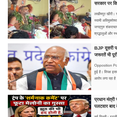
सरकार पर किय
लखीमपुर खीरी। यूप
स्वामी अविमुक्तेश
जगद्गुरु शंकराचार
श्रद्धालुओं और स
BJP दूसरी पार
जरूरतें भी पू
Opposition Polit
हुई है। विपक्ष इ
आरोप लगा रहा है। 
प्रधान मंत्री 
पलटवार बाद क
नई दिल्ली। इटली