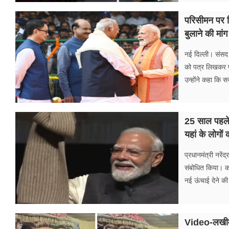
परिसीमन पर 
बुलाने की मांग
नई दिल्ली। संसद क
को पत्र लिखकर पर
उन्होंने कहा कि 
25 साल पहले 
यहां के लोगों 
प्रधानमंत्री नरें
संबोधित किया। करी
नई ऊंचाई देने की
Video-लखीमपुर