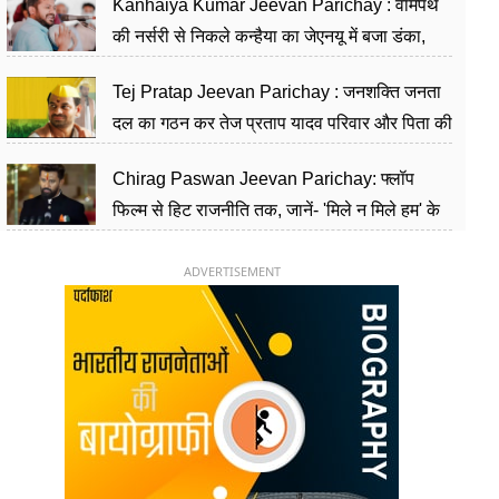
Kanhaiya Kumar Jeevan Parichay : वामपंथ
की नर्सरी से निकले कन्हैया का जेएनयू में बजा डंका,
शिक्षा को मानते हैं समाज के बदलाव का हथियार
Tej Pratap Jeevan Parichay : जनशक्ति जनता
दल का गठन कर तेज प्रताप यादव परिवार और पिता की
पार्टी को दे रहे हैं चुनौती, विवादों से है गहरा नाता
Chirag Paswan Jeevan Parichay: फ्लॉप
फिल्म से हिट राजनीति तक, जानें- 'मिले न मिले हम' के
हीरो चिराग पासवान के केंद्रीय मंत्री बनने का सफर
ADVERTISEMENT