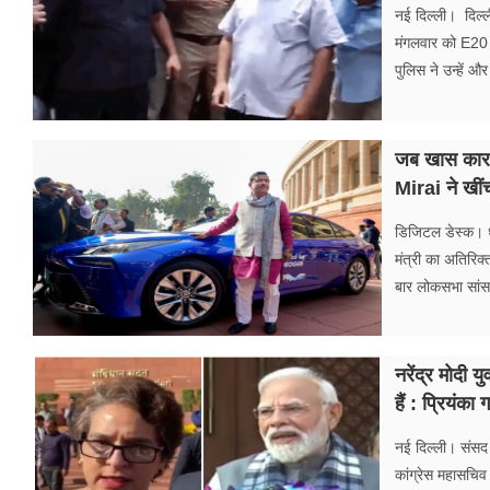
फूड
नई दिल्ली। दिल्ली
मंगलवार को E20 प
सेहत
पुलिस ने उन्हें 
ब्‍यूटी
जब खास कार स
जॉब्स
Mirai ने खीं
शिक्षा
डिजिटल डेस्क। धर्म
अन्य खबरें
मंत्री का अतिरिक्
बार लोकसभा सांसद
नरेंद्र मोदी 
हैं : प्रियंका ग
नई दिल्ली। संसद
कांग्रेस महासचि