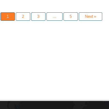
1
2
3
…
5
Next »