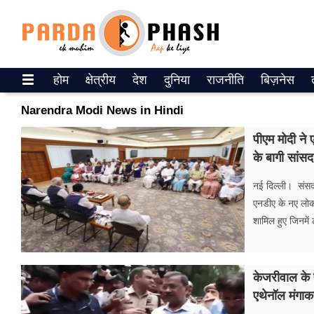
Trending on Google News
होम
क्षेत्रीय
देश
दुनिया
राजनीति
बिज़नेस
ePaper
Narendra Modi News in Hindi
वेब स्टोरीज
पीएम मोदी ने
के बागी सांसद 
उत्तर प्रदेश
नई दिल्ली। संसद क
गैलरी
एनडीए के नए लोकस
शामिल हुए जिनमें
वीडियो
रिलेशनशिप
केजरीवाल के 
जीवन मंत्रा
एथेनॉल मंगाकर