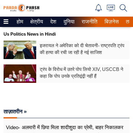
होम
क्षेत्रीय
देश
दुनिया
राजनीति
बिज़नेस
तक
Trending on Google News
Us Politics News in Hindi
ePaper
इजरायल ने अमेरिका को दी चेतावनी- राष्ट्रपति ट्रंप
की हत्या की रची जा रही है नई साजिश
वेब स्टोरीज
उत्तर प्रदेश
ट्रंप के विरोध में उतरे पोप लियो XIV, USCCB ने
कहा कि पोप उनके प्रतिद्वंद्वी नहीं हैं
गैलरी
वीडियो
रिलेशनशिप
ताज़ातरीन »
जीवन मंत्रा
Video- अलमारी में छिपा मिला शादीशुदा का प्रेमी, बाहर निकालकर