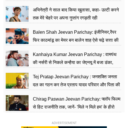
का काम किया
अभिनेत्री ने साल बाद किया खुलासा, कहा- उल्टी करने
तक मेरे चेहरे पर अपना गुप्तांग रगड़ती रही
Balen Shah Jeevan Parichay: इंजीनियर,रैपर
फिर काठमांडू का मेयर बन बालेन शाह ऐसे चढ़े सत्ता की
सीढ़ियां, अब चलाएंगे नेपाल सरकार
Kanhaiya Kumar Jeevan Parichay : वामपंथ
की नर्सरी से निकले कन्हैया का जेएनयू में बजा डंका,
शिक्षा को मानते हैं समाज के बदलाव का हथियार
Tej Pratap Jeevan Parichay : जनशक्ति जनता
दल का गठन कर तेज प्रताप यादव परिवार और पिता की
पार्टी को दे रहे हैं चुनौती, विवादों से है गहरा नाता
Chirag Paswan Jeevan Parichay: फ्लॉप फिल्म
से हिट राजनीति तक, जानें- 'मिले न मिले हम' के हीरो
चिराग पासवान के केंद्रीय मंत्री बनने का सफर
ADVERTISEMENT