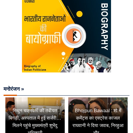
मनोरंजन »
मिथुन चक्रवर्ती की तबीयत
Bhojpuri Bawaal : शो में
बिगड़ी, अस्पताल में हुई सर्जरी…
कमेंट्स का एक्ट्रेस काजल
मिलने पहुंचे मुख्यमंत्री शुभेंदु
राघवानी ने दिया जवाब, निरहुआ
अधिकारी
और...