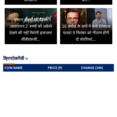
इमरान हाशमी की फिल्म
'आवारापन 2' बच्चों को अकेले
16 करोड़ के कर्ज में फंसे राजपाल
देखने की नहीं मिलेगी इजाजत!
यादव! 9 सितंबर को नीलाम होंगी
सीबीएफसी...
दो संपत्तियां,...
क्रिप्टोकरेंसी »