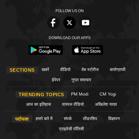
FOLLOW US ON
DOWNLOAD OUR APPS
खबरें
वीडियो
वेब स्टोरीज
बायोग्राफी
SECTIONS
ईपेपर
गूगल समाचार
PM Modi
CM Yogi
TRENDING TOPICS
आज का इतिहास
वायरल वीडियो
अखिलेश यादव
हमारे बारे में
संपर्क
लीडरशिप
विज्ञापन
पर्दाफाश
प्राइवेसी पॉलिसी