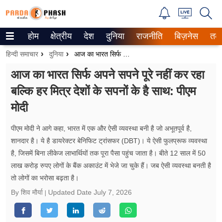
होम
क्षेत्रीय
देश
दुनिया
राजनीति
बिज़नेस
तक
Trending on Google News
हिन्दी समाचार
दुनिया
आज का भारत सिर्फ अपने सपने पूरे नहीं कर रहा बल्कि हर मित्र देशों के सपनों के है साथ: पीएम मोदी
ePaper
आज का भारत सिर्फ अपने सपने पूरे नहीं कर रहा
बल्कि हर मित्र देशों के सपनों के है साथ: पीएम
वेब स्टोरीज
मोदी
उत्तर प्रदेश
पीएम मोदी ने आगे कहा, भारत में एक और ऐसी व्यवस्था बनी है जो अभूतपूर्व है,
गैलरी
शानदार है। ये है डायरेक्टर बेनिफिट ट्रांसफर (DBT)। ये ऐसी फुलप्रूफ व्यवस्था
है, जिसमें बिना लीकेज लाभार्थियों तक पूरा पैसा पहुंच जाता है। बीते 12 साल में 50
वीडियो
लाख करोड़ रुपए लोगों के बैंक अकाउंट में भेजे जा चुके हैं। जब ऐसी व्यवस्था बनती है
तो लोगों का भरोसा बढ़ता है।
रिलेशनशिप
By शिव मौर्या
Updated Date
July 7, 2026
जीवन मंत्रा