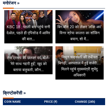
मनोरंजन »
KBC 18 : पहली बार पहुंचे सनी
बिग बॉस 20 को लेकर 'लॉक अप'
देओल, पहले ही एपिसोड में आमिर
विनर श्रेया कालरा का शॉकिंग
की बात...
बयान, शो में...
मिथुन चक्रवर्ती की तबीयत
तेज प्रताप का छलका दर्द, बोले-
बिगड़ी, अस्पताल में हुई सर्जरी…
'मेरे साथ गद्दारी हुई'; खुद को
मिलने पहुंचे मुख्यमंत्री शुभेंदु
बताया बाहुबली, कौन...
अधिकारी
क्रिप्टोकरेंसी »