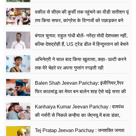
वकील से सीएम की कुर्सी तक पहुंचने का वीडी सतीशन यूं
तय किया सफर, कांग्रेस के दिग्गजों को पछाड़कर बने
जननेता
बंगाल चुनाव: राहुल गांधी बोलें- नरेंद्र मोदी देशभक्त नहीं,
बल्कि देशद्रोही हैं, US ट्रेड डील में हिन्दुस्तान को बेचने
का काम किया
अभिनेत्री ने साल बाद किया खुलासा, कहा- उल्टी करने
तक मेरे चेहरे पर अपना गुप्तांग रगड़ती रही
Balen Shah Jeevan Parichay: इंजीनियर,रैपर
फिर काठमांडू का मेयर बन बालेन शाह ऐसे चढ़े सत्ता की
सीढ़ियां, अब चलाएंगे नेपाल सरकार
Kanhaiya Kumar Jeevan Parichay : वामपंथ
की नर्सरी से निकले कन्हैया का जेएनयू में बजा डंका,
शिक्षा को मानते हैं समाज के बदलाव का हथियार
Tej Pratap Jeevan Parichay : जनशक्ति जनता