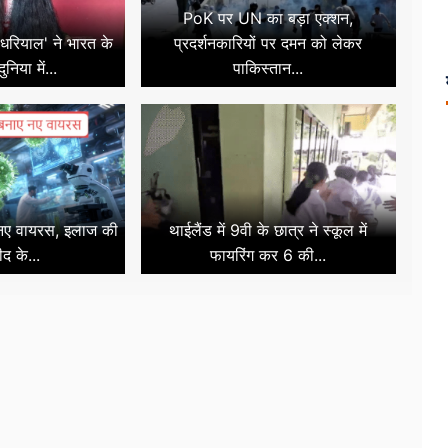
PoK पर UN का बड़ा एक्शन,
णु धरियाल' ने भारत के
प्रदर्शनकारियों पर दमन को लेकर
निया में...
पाकिस्तान...
 नए वायरस, इलाज की
थाईलैंड में 9वी के छात्र ने स्कूल में
ीद के...
फायरिंग कर 6 की...