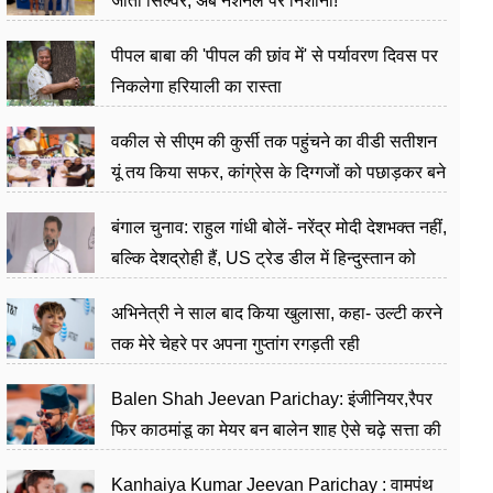
जीता सिल्वर, अब नेशनल पर निशाना!
पीपल बाबा की 'पीपल की छांव में' से पर्यावरण दिवस पर
निकलेगा हरियाली का रास्ता
वकील से सीएम की कुर्सी तक पहुंचने का वीडी सतीशन
यूं तय किया सफर, कांग्रेस के दिग्गजों को पछाड़कर बने
जननेता
बंगाल चुनाव: राहुल गांधी बोलें- नरेंद्र मोदी देशभक्त नहीं,
बल्कि देशद्रोही हैं, US ट्रेड डील में हिन्दुस्तान को
बेचने का काम किया
अभिनेत्री ने साल बाद किया खुलासा, कहा- उल्टी करने
तक मेरे चेहरे पर अपना गुप्तांग रगड़ती रही
Balen Shah Jeevan Parichay: इंजीनियर,रैपर
फिर काठमांडू का मेयर बन बालेन शाह ऐसे चढ़े सत्ता की
सीढ़ियां, अब चलाएंगे नेपाल सरकार
Kanhaiya Kumar Jeevan Parichay : वामपंथ