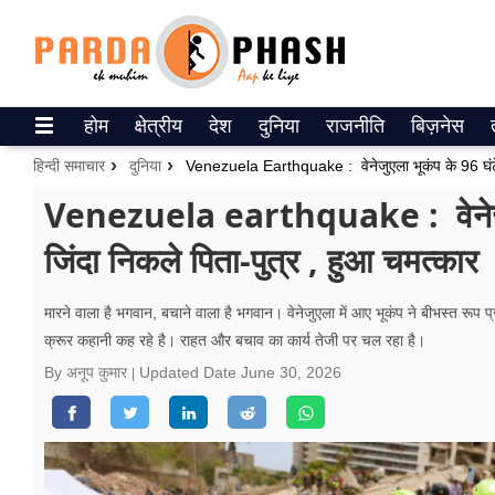
Trending on Google News
होम
क्षेत्रीय
देश
दुनिया
राजनीति
बिज़नेस
ePaper
हिन्दी समाचार
दुनिया
वेब स्टोरीज
Venezuela earthquake : वेनेजुएला
जिंदा निकले पिता-पुत्र , हुआ चमत्कार
उत्तर प्रदेश
गैलरी
मारने वाला है भगवान, बचाने वाला है भगवान। वेनेजुएला में आए भूकंप ने बीभस्त र
क्रूर कहानी कह रहे है। राहत और बचाव का कार्य तेजी पर चल रहा है।
वीडियो
By अनूप कुमार
Updated Date
June 30, 2026
रिलेशनशिप
जीवन मंत्रा