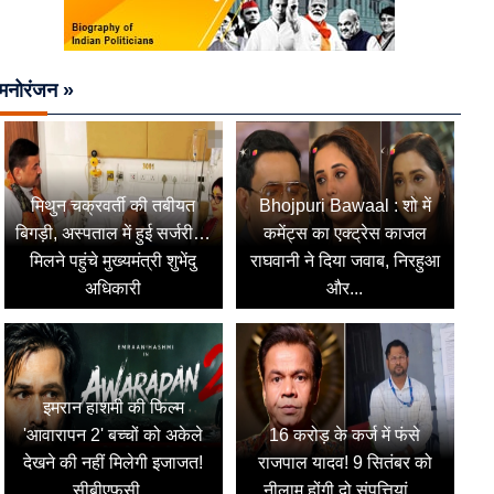
मनोरंजन »
मिथुन चक्रवर्ती की तबीयत
Bhojpuri Bawaal : शो में
बिगड़ी, अस्पताल में हुई सर्जरी…
कमेंट्स का एक्ट्रेस काजल
मिलने पहुंचे मुख्यमंत्री शुभेंदु
राघवानी ने दिया जवाब, निरहुआ
अधिकारी
और...
इमरान हाशमी की फिल्म
'आवारापन 2' बच्चों को अकेले
16 करोड़ के कर्ज में फंसे
देखने की नहीं मिलेगी इजाजत!
राजपाल यादव! 9 सितंबर को
सीबीएफसी...
नीलाम होंगी दो संपत्तियां,...