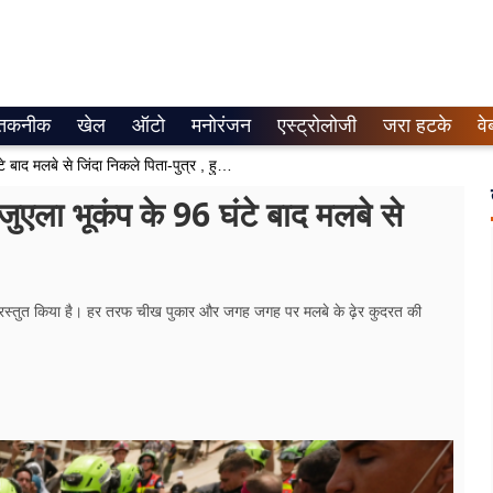
तकनीक
खेल
ऑटो
मनोरंजन
एस्ट्रोलोजी
जरा हटके
वे
Venezuela Earthquake : वेनेजुएला भूकंप के 96 घंटे बाद मलबे से जिंदा निकले पिता-पुत्र , हुआ चमत्कार
 भूकंप के 96 घंटे बाद मलबे से
ूप प्रस्तुत किया है। हर तरफ चीख पुकार और जगह जगह पर मलबे के ढ़ेर कुदरत की