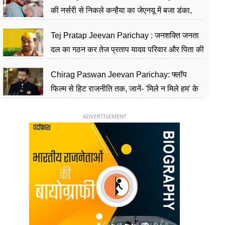
की नर्सरी से निकले कन्हैया का जेएनयू में बजा डंका,
शिक्षा को मानते हैं समाज के बदलाव का हथियार
Tej Pratap Jeevan Parichay : जनशक्ति जनता
दल का गठन कर तेज प्रताप यादव परिवार और पिता की
पार्टी को दे रहे हैं चुनौती, विवादों से है गहरा नाता
Chirag Paswan Jeevan Parichay: फ्लॉप
फिल्म से हिट राजनीति तक, जानें- 'मिले न मिले हम' के
हीरो चिराग पासवान के केंद्रीय मंत्री बनने का सफर
ADVERTISEMENT