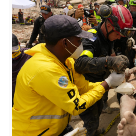
फूड
सेहत
ब्‍यूटी
जॉब्स
शिक्षा
अन्य खबरें