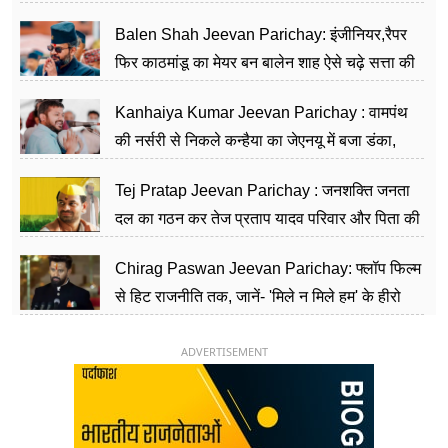
Balen Shah Jeevan Parichay: इंजीनियर,रैपर
फिर काठमांडू का मेयर बन बालेन शाह ऐसे चढ़े सत्ता की
सीढ़ियां, अब चलाएंगे नेपाल सरकार
Kanhaiya Kumar Jeevan Parichay : वामपंथ
की नर्सरी से निकले कन्हैया का जेएनयू में बजा डंका,
शिक्षा को मानते हैं समाज के बदलाव का हथियार
Tej Pratap Jeevan Parichay : जनशक्ति जनता
दल का गठन कर तेज प्रताप यादव परिवार और पिता की
पार्टी को दे रहे हैं चुनौती, विवादों से है गहरा नाता
Chirag Paswan Jeevan Parichay: फ्लॉप फिल्म
से हिट राजनीति तक, जानें- 'मिले न मिले हम' के हीरो
चिराग पासवान के केंद्रीय मंत्री बनने का सफर
ADVERTISEMENT