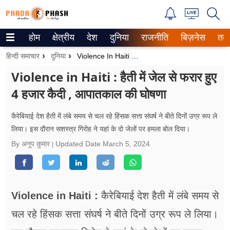
होम
क्षेत्रीय
देश
दुनिया
राजनीति
बिज़नेस
तक
Trending on Google News
हिन्दी समाचार
दुनिया
Violence In Haiti : हैती में जेल से फरार हुए 4 हजार कैदी , आपातकाल की घोषणा
ePaper
Violence in Haiti : हैती में जेल से फरार हुए
4 हजार कैदी , आपातकाल की घोषणा
वेब स्टोरीज
उत्तर प्रदेश
कैरेबियाई देश हैती में लंबे समय से चल रहे हिंसक सत्ता संघर्ष ने बीते दिनों उग्र रूप ले
लिया। इस दौरान सशस्त्र गिरोह ने यहां के दो जेलों पर हमला बोल दिया।
गैलरी
By अनूप कुमार
Updated Date
March 5, 2024
वीडियो
रिलेशनशिप
Violence in Haiti :
कैरेबियाई देश हैती में लंबे समय से
जीवन मंत्रा
चल रहे हिंसक सत्ता संघर्ष ने बीते दिनों उग्र रूप ले लिया।