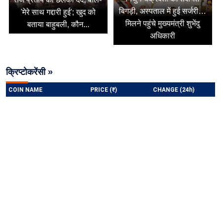
बिगड़ी, अस्पताल में हुई सर्जरी…
'मेरे साथ गद्दारी हुई'; खुद को
मिलने पहुंचे मुख्यमंत्री शुभेंदु
बताया बाहुबली, कौन...
अधिकारी
क्रिप्टोकरेंसी »