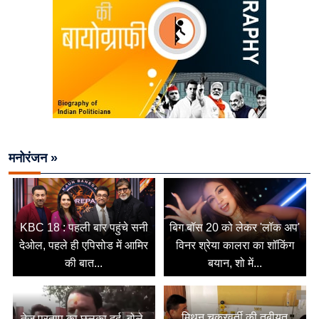
मनोरंजन »
KBC 18 : पहली बार पहुंचे सनी
बिग बॉस 20 को लेकर 'लॉक अप'
देओल, पहले ही एपिसोड में आमिर
विनर श्रेया कालरा का शॉकिंग
की बात...
बयान, शो में...
मिथुन चक्रवर्ती की तबीयत
तेज प्रताप का छलका दर्द, बोले-