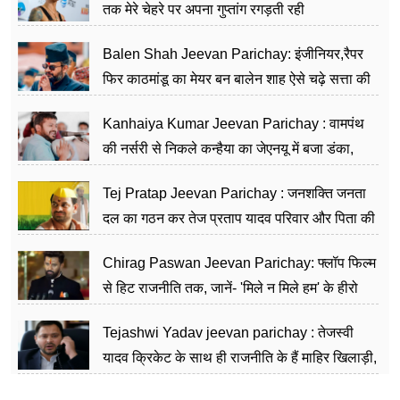
तक मेरे चेहरे पर अपना गुप्तांग रगड़ती रही
Balen Shah Jeevan Parichay: इंजीनियर,रैपर
फिर काठमांडू का मेयर बन बालेन शाह ऐसे चढ़े सत्ता की
सीढ़ियां, अब चलाएंगे नेपाल सरकार
Kanhaiya Kumar Jeevan Parichay : वामपंथ
की नर्सरी से निकले कन्हैया का जेएनयू में बजा डंका,
शिक्षा को मानते हैं समाज के बदलाव का हथियार
Tej Pratap Jeevan Parichay : जनशक्ति जनता
दल का गठन कर तेज प्रताप यादव परिवार और पिता की
पार्टी को दे रहे हैं चुनौती, विवादों से है गहरा नाता
Chirag Paswan Jeevan Parichay: फ्लॉप फिल्म
से हिट राजनीति तक, जानें- 'मिले न मिले हम' के हीरो
चिराग पासवान के केंद्रीय मंत्री बनने का सफर
Tejashwi Yadav jeevan parichay : तेजस्वी
यादव क्रिकेट के साथ ही राजनीति के हैं माहिर खिलाड़ी,
26 साल की उम्र में संभाली डिप्टी सीएम की कुर्सी