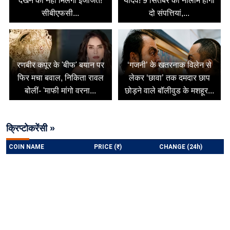
देखने की नहीं मिलेगी इजाजत!
यादव! 9 सितंबर को नीलाम होंगी
सीबीएफसी...
दो संपत्तियां,...
रणबीर कपूर के 'बीफ' बयान पर
‘गजनी’ के खतरनाक विलेन से
फिर मचा बवाल, निकिता रावल
लेकर ‘छावा’ तक दमदार छाप
बोलीं- 'माफी मांगो वरना...
छोड़ने वाले बॉलीवुड के मशहूर...
क्रिप्टोकरेंसी »