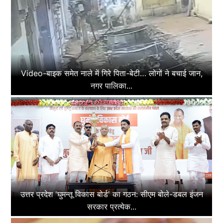
Video-बाइक समेत नाले में गिरे पिता-बेटी… लोगों ने बचाई जान,
नगर पालिका...
उत्तर प्रदेश 'घुमन्तू विकास बोर्ड' का गठन: सीएम बोले-डबल इंजन
सरकार प्रत्येक...