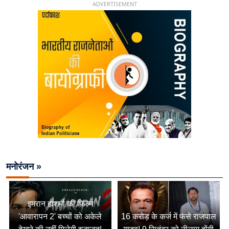
ADVERTISEMENT
मनोरंजन »
इमरान हाशमी की फिल्म
'आवारापन 2' बच्चों को अकेले
16 करोड़ के कर्ज में फंसे राजपाल