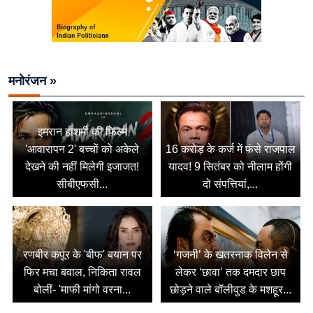
मनोरंजन »
इमरान हाशमी की फिल्म
'आवारापन 2' बच्चों को अकेले
16 करोड़ के कर्ज में फंसे राजपाल
देखने की नहीं मिलेगी इजाजत!
यादव! 9 सितंबर को नीलाम होंगी
सीबीएफसी...
दो संपत्तियां,...
रणबीर कपूर के 'बीफ' बयान पर
‘गजनी’ के खतरनाक विलेन से
फिर मचा बवाल, निकिता रावल
लेकर ‘छावा’ तक दमदार छाप
बोलीं- 'माफी मांगो वरना...
छोड़ने वाले बॉलीवुड के मशहूर...