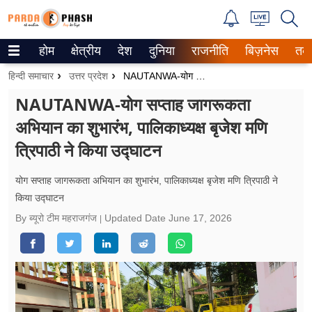
होम
क्षेत्रीय
देश
दुनिया
राजनीति
बिज़नेस
तक
Trending on Google News
हिन्दी समाचार
उत्तर प्रदेश
NAUTANWA-योग सप्ताह जागरूकता अभियान का शुभारंभ, पालिकाध्यक्ष बृजेश मणि त्रिपाठी ने किया उद्घाटन
ePaper
NAUTANWA-योग सप्ताह जागरूकता
अभियान का शुभारंभ, पालिकाध्यक्ष बृजेश मणि
वेब स्टोरीज
त्रिपाठी ने किया उद्घाटन
उत्तर प्रदेश
योग सप्ताह जागरूकता अभियान का शुभारंभ, पालिकाध्यक्ष बृजेश मणि त्रिपाठी ने
गैलरी
किया उद्घाटन
By ब्यूरो टीम महराजगंज
Updated Date
June 17, 2026
वीडियो
रिलेशनशिप
जीवन मंत्रा