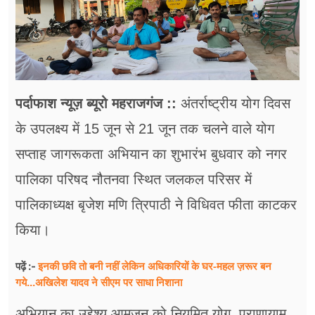
फूड
सेहत
ब्‍यूटी
जॉब्स
पर्दाफाश न्यूज़ ब्यूरो महराजगंज ::
अंतर्राष्ट्रीय योग दिवस
के उपलक्ष्य में 15 जून से 21 जून तक चलने वाले योग
शिक्षा
सप्ताह जागरूकता अभियान का शुभारंभ बुधवार को नगर
अन्य खबरें
पालिका परिषद नौतनवा स्थित जलकल परिसर में
पालिकाध्यक्ष बृजेश मणि त्रिपाठी ने विधिवत फीता काटकर
किया।
इनकी छवि तो बनी नहीं लेकिन अधिकारियों के घर-महल ज़रूर बन
पढ़ें :-
गये...अखिलेश यादव ने सीएम पर साधा​ निशाना
अभियान का उद्देश्य आमजन को नियमित योग, प्राणायाम