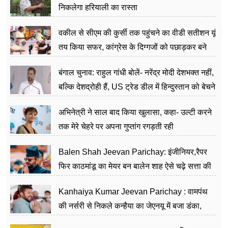
निकलेगा हरियाली का रास्ता
वकील से सीएम की कुर्सी तक पहुंचने का वीडी सतीशन यूं
तय किया सफर, कांग्रेस के दिग्गजों को पछाड़कर बने
जननेता
बंगाल चुनाव: राहुल गांधी बोलें- नरेंद्र मोदी देशभक्त नहीं,
बल्कि देशद्रोही हैं, US ट्रेड डील में हिन्दुस्तान को बेचने
का काम किया
अभिनेत्री ने साल बाद किया खुलासा, कहा- उल्टी करने
तक मेरे चेहरे पर अपना गुप्तांग रगड़ती रही
Balen Shah Jeevan Parichay: इंजीनियर,रैपर
फिर काठमांडू का मेयर बन बालेन शाह ऐसे चढ़े सत्ता की
सीढ़ियां, अब चलाएंगे नेपाल सरकार
Kanhaiya Kumar Jeevan Parichay : वामपंथ
की नर्सरी से निकले कन्हैया का जेएनयू में बजा डंका,
शिक्षा को मानते हैं समाज के बदलाव का हथियार