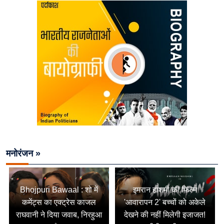
मनोरंजन »
Bhojpuri Bawaal : शो में
इमरान हाशमी की फिल्म
कमेंट्स का एक्ट्रेस काजल
'आवारापन 2' बच्चों को अकेले
राघवानी ने दिया जवाब, निरहुआ
देखने की नहीं मिलेगी इजाजत!