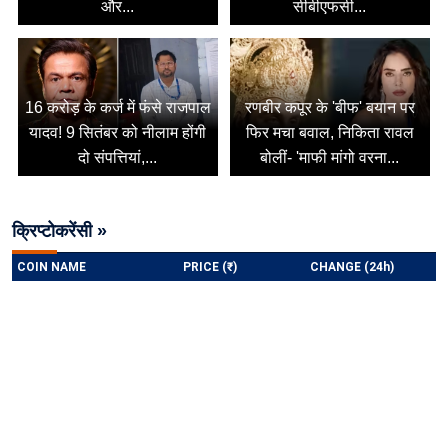
और...
सीबीएफसी...
16 करोड़ के कर्ज में फंसे राजपाल
रणबीर कपूर के 'बीफ' बयान पर
यादव! 9 सितंबर को नीलाम होंगी
फिर मचा बवाल, निकिता रावल
दो संपत्तियां,...
बोलीं- 'माफी मांगो वरना...
क्रिप्टोकरेंसी »