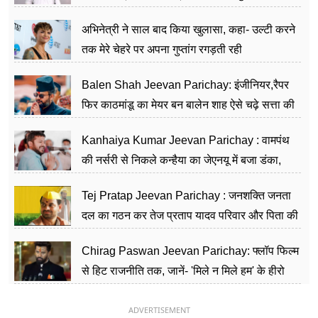
का काम किया
अभिनेत्री ने साल बाद किया खुलासा, कहा- उल्टी करने
तक मेरे चेहरे पर अपना गुप्तांग रगड़ती रही
Balen Shah Jeevan Parichay: इंजीनियर,रैपर
फिर काठमांडू का मेयर बन बालेन शाह ऐसे चढ़े सत्ता की
सीढ़ियां, अब चलाएंगे नेपाल सरकार
Kanhaiya Kumar Jeevan Parichay : वामपंथ
की नर्सरी से निकले कन्हैया का जेएनयू में बजा डंका,
शिक्षा को मानते हैं समाज के बदलाव का हथियार
Tej Pratap Jeevan Parichay : जनशक्ति जनता
दल का गठन कर तेज प्रताप यादव परिवार और पिता की
पार्टी को दे रहे हैं चुनौती, विवादों से है गहरा नाता
Chirag Paswan Jeevan Parichay: फ्लॉप फिल्म
से हिट राजनीति तक, जानें- 'मिले न मिले हम' के हीरो
चिराग पासवान के केंद्रीय मंत्री बनने का सफर
ADVERTISEMENT