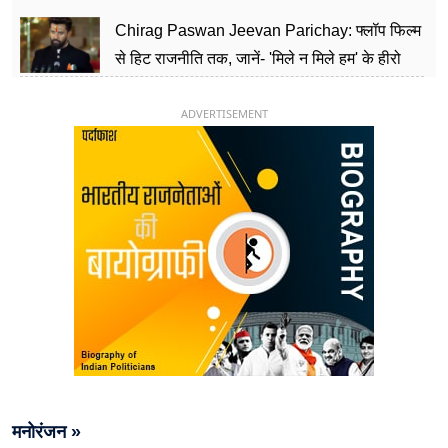
पार्टी को दे रहे हैं चुनौती, विवादों से है गहरा नाता
Chirag Paswan Jeevan Parichay: फ्लॉप फिल्म
से हिट राजनीति तक, जानें- 'मिले न मिले हम' के हीरो
चिराग पासवान के केंद्रीय मंत्री बनने का सफर
ADVERTISEMENT
मनोरंजन »