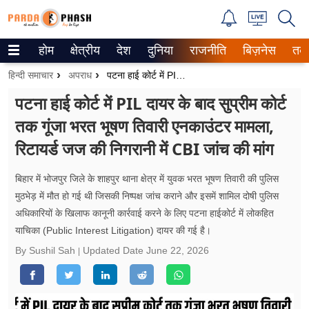
होम
क्षेत्रीय
देश
दुनिया
राजनीति
बिज़नेस
तक
Trending on Google News
हिन्दी समाचार
अपराध
पटना हाई कोर्ट में PIL दायर के बाद सुप्रीम कोर्ट तक गूंजा भरत भूषण तिवारी एनकाउंटर मामला, रिटायर्ड जज की निगरानी में CBI जांच की मांग
ePaper
पटना हाई कोर्ट में PIL दायर के बाद सुप्रीम कोर्ट
तक गूंजा भरत भूषण तिवारी एनकाउंटर मामला,
वेब स्टोरीज
रिटायर्ड जज की निगरानी में CBI जांच की मांग
उत्तर प्रदेश
बिहार में भोजपुर जिले के शाहपुर थाना क्षेत्र में युवक भरत भूषण तिवारी की पुलिस
गैलरी
मुठभेड़ में मौत हो गई थी जिसकी निष्पक्ष जांच कराने और इसमें शामिल दोषी पुलिस
अधिकारियों के खिलाफ कानूनी कार्रवाई करने के लिए पटना हाईकोर्ट में लोकहित
वीडियो
याचिका (Public Interest Litigation) दायर की गई है।
रिलेशनशिप
By Sushil Sah
Updated Date
June 22, 2026
जीवन मंत्रा