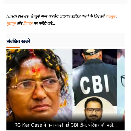
Hindi News से जुड़े अन्य अपडेट लगातार हासिल करने के लिए हमें
फेसबुक
,
यूट्यूब
और
ट्विटर
पर फॉलो करे...
संबंधित खबरें
RG Kar Case में नया मोड़! नई CBI टीम, परिवार की बढ़ी...