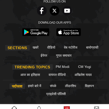
FOLLOW US ON
DOWNLOAD OUR APPS
खबरें
वीडियो
वेब स्टोरीज
बायोग्राफी
SECTIONS
ईपेपर
गूगल समाचार
PM Modi
CM Yogi
TRENDING TOPICS
आज का इतिहास
वायरल वीडियो
अखिलेश यादव
हमारे बारे में
संपर्क
लीडरशिप
विज्ञापन
पर्दाफाश
प्राइवेसी पॉलिसी