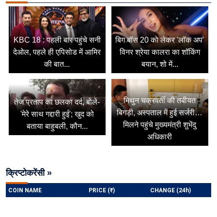
KBC 18 : पहली बार पहुंचे सनी
बिग बॉस 20 को लेकर 'लॉक अप'
देओल, पहले ही एपिसोड में आमिर
विनर श्रेया कालरा का शॉकिंग
की बात...
बयान, शो में...
मिथुन चक्रवर्ती की तबीयत
तेज प्रताप का छलका दर्द, बोले-
बिगड़ी, अस्पताल में हुई सर्जरी…
'मेरे साथ गद्दारी हुई'; खुद को
मिलने पहुंचे मुख्यमंत्री शुभेंदु
बताया बाहुबली, कौन...
अधिकारी
क्रिप्टोकरेंसी »