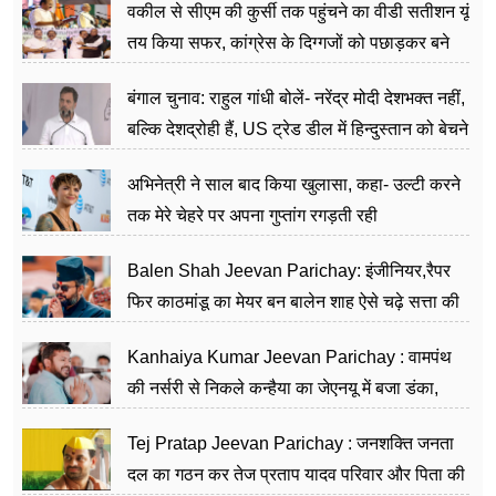
वकील से सीएम की कुर्सी तक पहुंचने का वीडी सतीशन यूं
तय किया सफर, कांग्रेस के दिग्गजों को पछाड़कर बने
जननेता
बंगाल चुनाव: राहुल गांधी बोलें- नरेंद्र मोदी देशभक्त नहीं,
बल्कि देशद्रोही हैं, US ट्रेड डील में हिन्दुस्तान को बेचने
का काम किया
अभिनेत्री ने साल बाद किया खुलासा, कहा- उल्टी करने
तक मेरे चेहरे पर अपना गुप्तांग रगड़ती रही
Balen Shah Jeevan Parichay: इंजीनियर,रैपर
फिर काठमांडू का मेयर बन बालेन शाह ऐसे चढ़े सत्ता की
सीढ़ियां, अब चलाएंगे नेपाल सरकार
Kanhaiya Kumar Jeevan Parichay : वामपंथ
की नर्सरी से निकले कन्हैया का जेएनयू में बजा डंका,
शिक्षा को मानते हैं समाज के बदलाव का हथियार
Tej Pratap Jeevan Parichay : जनशक्ति जनता
दल का गठन कर तेज प्रताप यादव परिवार और पिता की