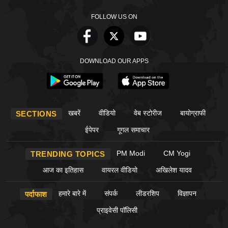
FOLLOW US ON
DOWNLOAD OUR APPS
खबरें
वीडियो
वेब स्टोरीज
बायोग्राफी
SECTIONS
ईपेपर
गूगल समाचार
PM Modi
CM Yogi
TRENDING TOPICS
आज का इतिहास
वायरल वीडियो
अखिलेश यादव
हमारे बारे में
संपर्क
लीडरशिप
विज्ञापन
पर्दाफाश
प्राइवेसी पॉलिसी