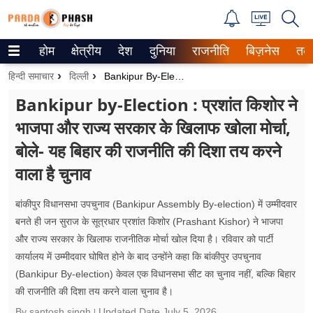
होम
क्षेत्रीय
देश
दुनिया
राजनीति
बिज़नेस
तक
Trending on Google News
हिन्दी समाचार
दिल्ली
Bankipur By-Election : प्रशांत किशोर ने भाजपा और राज्य सरकार के खिलाफ खोला मोर्चा, बोले- यह बिहार की राजनीति की दिशा तय करने वाला है चुनाव
ePaper
Bankipur by-Election : प्रशांत किशोर ने
भाजपा और राज्य सरकार के खिलाफ खोला मोर्चा,
वेब स्टोरीज
बोले- यह बिहार की राजनीति की दिशा तय करने
उत्तर प्रदेश
वाला है चुनाव
गैलरी
बांकीपुर विधानसभा उपचुनाव (Bankipur Assembly By-election) में उम्मीदवार
वीडियो
बनते ही जन सुराज के सूत्रधार प्रशांत किशोर (Prashant Kishor) ने भाजपा
और राज्य सरकार के खिलाफ राजनीतिक मोर्चा खोल दिया है। रविवार को पार्टी
रिलेशनशिप
कार्यालय में उम्मीदवार घोषित होने के बाद उन्होंने कहा कि बांकीपुर उपचुनाव
(Bankipur By-election) केवल एक विधानसभा सीट का चुनाव नहीं, बल्कि बिहार
जीवन मंत्रा
की राजनीति की दिशा तय करने वाला चुनाव है।
By santosh singh
Updated Date
July 5, 2026