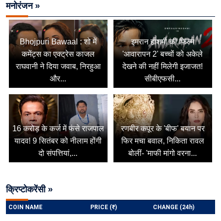
मनोरंजन »
Bhojpuri Bawaal : शो में
इमरान हाशमी की फिल्म
कमेंट्स का एक्ट्रेस काजल
'आवारापन 2' बच्चों को अकेले
राघवानी ने दिया जवाब, निरहुआ
देखने की नहीं मिलेगी इजाजत!
और...
सीबीएफसी...
16 करोड़ के कर्ज में फंसे राजपाल
रणबीर कपूर के 'बीफ' बयान पर
यादव! 9 सितंबर को नीलाम होंगी
फिर मचा बवाल, निकिता रावल
दो संपत्तियां,...
बोलीं- 'माफी मांगो वरना...
क्रिप्टोकरेंसी »