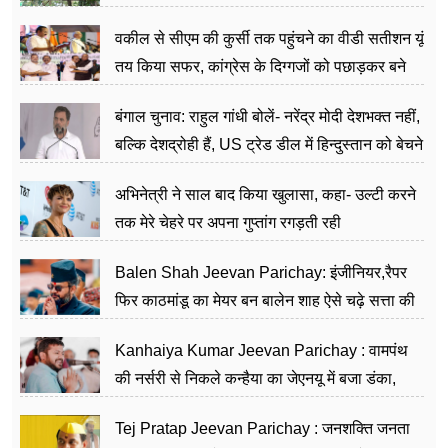
वकील से सीएम की कुर्सी तक पहुंचने का वीडी सतीशन यूं
तय किया सफर, कांग्रेस के दिग्गजों को पछाड़कर बने
जननेता
बंगाल चुनाव: राहुल गांधी बोलें- नरेंद्र मोदी देशभक्त नहीं,
बल्कि देशद्रोही हैं, US ट्रेड डील में हिन्दुस्तान को बेचने
का काम किया
अभिनेत्री ने साल बाद किया खुलासा, कहा- उल्टी करने
तक मेरे चेहरे पर अपना गुप्तांग रगड़ती रही
Balen Shah Jeevan Parichay: इंजीनियर,रैपर
फिर काठमांडू का मेयर बन बालेन शाह ऐसे चढ़े सत्ता की
सीढ़ियां, अब चलाएंगे नेपाल सरकार
Kanhaiya Kumar Jeevan Parichay : वामपंथ
की नर्सरी से निकले कन्हैया का जेएनयू में बजा डंका,
शिक्षा को मानते हैं समाज के बदलाव का हथियार
Tej Pratap Jeevan Parichay : जनशक्ति जनता