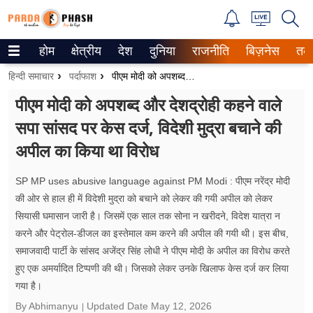
होम
क्षेत्रीय
देश
दुनिया
राजनीति
बिज़नेस
तक
Trending on Google News
हिन्दी समाचार
पर्दाफाश
पीएम मोदी को अपशब्द और देशद्रोही कहने वाले सपा सांसद पर केस दर्ज, विदेशी मुद्रा बचाने की अपील का किया था विरोध
ePaper
पीएम मोदी को अपशब्द और देशद्रोही कहने वाले
सपा सांसद पर केस दर्ज, विदेशी मुद्रा बचाने की
वेब स्टोरीज
अपील का किया था विरोध
उत्तर प्रदेश
SP MP uses abusive language against PM Modi : पीएम नरेंद्र मोदी
गैलरी
की ओर से हाल ही में विदेशी मुद्रा को बचाने को लेकर की गयी अपील को लेकर
सियासी घमासान जारी है। जिसमें एक साल तक सोना न खरीदने, विदेश यात्रा न
वीडियो
करने और पेट्रोल-डीजल का इस्तेमाल कम करने की अपील की गयी थी। इस बीच,
समाजवादी पार्टी के सांसद अजेंद्र सिंह लोधी ने पीएम मोदी के अपील का विरोध करते
रिलेशनशिप
हुए एक अमर्यादित टिप्पणी की थी। जिसको लेकर उनके खिलाफ केस दर्ज कर लिया
जीवन मंत्रा
गया है।
By Abhimanyu
Updated Date
May 12, 2026