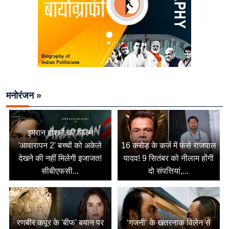
मनोरंजन »
इमरान हाशमी की फिल्म
'आवारापन 2' बच्चों को अकेले
16 करोड़ के कर्ज में फंसे राजपाल
देखने की नहीं मिलेगी इजाजत!
यादव! 9 सितंबर को नीलाम होंगी
सीबीएफसी...
दो संपत्तियां,...
रणबीर कपूर के 'बीफ' बयान पर
‘गजनी’ के खतरनाक विलेन से