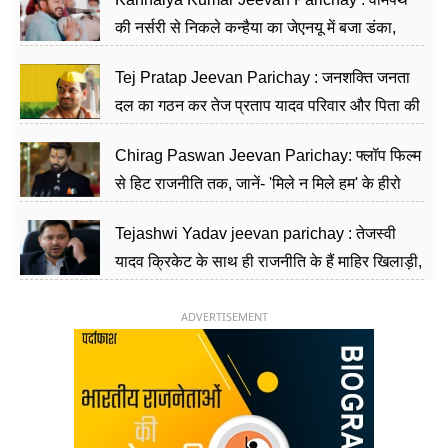
की नर्सरी से निकले कन्हैया का जेएनयू में बजा डंका,
शिक्षा को मानते हैं समाज के बदलाव का हथियार
Tej Pratap Jeevan Parichay : जनशक्ति जनता
दल का गठन कर तेज प्रताप यादव परिवार और पिता की
पार्टी को दे रहे हैं चुनौती, विवादों से है गहरा नाता
Chirag Paswan Jeevan Parichay: फ्लॉप फिल्म
से हिट राजनीति तक, जानें- 'मिले न मिले हम' के हीरो
चिराग पासवान के केंद्रीय मंत्री बनने का सफर
Tejashwi Yadav jeevan parichay : तेजस्वी
यादव क्रिकेट के साथ ही राजनीति के हैं माहिर खिलाड़ी,
26 साल की उम्र में संभाली डिप्टी सीएम की कुर्सी
ADVERTISEMENT