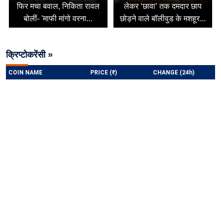
फिर मचा बवाल, निकिता रावल
लेकर ‘छावा’ तक दमदार छाप
बोलीं- 'माफी मांगो वरना...
छोड़ने वाले बॉलीवुड के मशहूर...
क्रिप्टोकरेंसी »