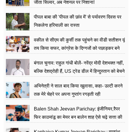
जीता सिल्वर, अब नेशनल पर निशाना!
पीपल बाबा की 'पीपल की छांव में' से पर्यावरण दिवस पर
निकलेगा हरियाली का रास्ता
वकील से सीएम की कुर्सी तक पहुंचने का वीडी सतीशन यूं
तय किया सफर, कांग्रेस के दिग्गजों को पछाड़कर बने
जननेता
बंगाल चुनाव: राहुल गांधी बोलें- नरेंद्र मोदी देशभक्त नहीं,
बल्कि देशद्रोही हैं, US ट्रेड डील में हिन्दुस्तान को बेचने
का काम किया
अभिनेत्री ने साल बाद किया खुलासा, कहा- उल्टी करने
तक मेरे चेहरे पर अपना गुप्तांग रगड़ती रही
Balen Shah Jeevan Parichay: इंजीनियर,रैपर
फिर काठमांडू का मेयर बन बालेन शाह ऐसे चढ़े सत्ता की
सीढ़ियां, अब चलाएंगे नेपाल सरकार
Kanhaiya Kumar Jeevan Parichay : वामपंथ