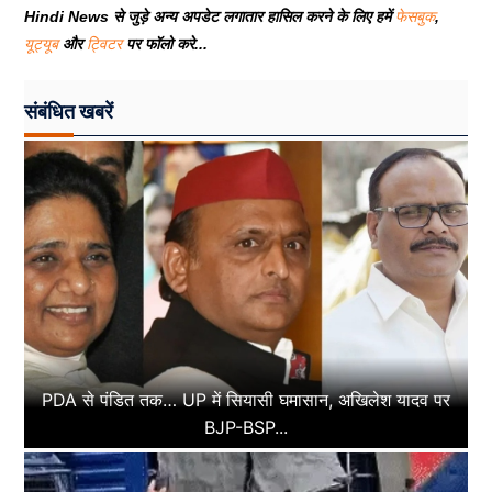
Hindi News से जुड़े अन्य अपडेट लगातार हासिल करने के लिए हमें
फेसबुक
,
यूट्यूब
और
ट्विटर
पर फॉलो करे...
संबंधित खबरें
PDA से पंडित तक… UP में सियासी घमासान, अखिलेश यादव पर
BJP-BSP...