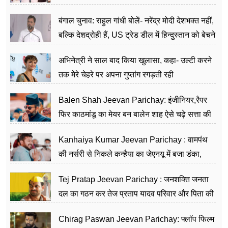
जननेता
बंगाल चुनाव: राहुल गांधी बोलें- नरेंद्र मोदी देशभक्त नहीं,
बल्कि देशद्रोही हैं, US ट्रेड डील में हिन्दुस्तान को बेचने
का काम किया
अभिनेत्री ने साल बाद किया खुलासा, कहा- उल्टी करने
तक मेरे चेहरे पर अपना गुप्तांग रगड़ती रही
Balen Shah Jeevan Parichay: इंजीनियर,रैपर
फिर काठमांडू का मेयर बन बालेन शाह ऐसे चढ़े सत्ता की
सीढ़ियां, अब चलाएंगे नेपाल सरकार
Kanhaiya Kumar Jeevan Parichay : वामपंथ
की नर्सरी से निकले कन्हैया का जेएनयू में बजा डंका,
शिक्षा को मानते हैं समाज के बदलाव का हथियार
Tej Pratap Jeevan Parichay : जनशक्ति जनता
दल का गठन कर तेज प्रताप यादव परिवार और पिता की
पार्टी को दे रहे हैं चुनौती, विवादों से है गहरा नाता
Chirag Paswan Jeevan Parichay: फ्लॉप फिल्म