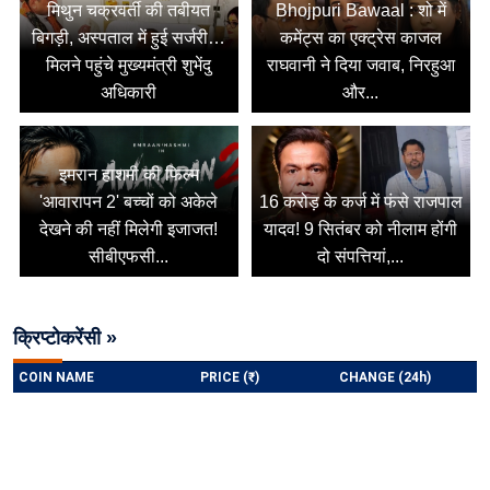
मिथुन चक्रवर्ती की तबीयत
Bhojpuri Bawaal : शो में
बिगड़ी, अस्पताल में हुई सर्जरी…
कमेंट्स का एक्ट्रेस काजल
मिलने पहुंचे मुख्यमंत्री शुभेंदु
राघवानी ने दिया जवाब, निरहुआ
अधिकारी
और...
इमरान हाशमी की फिल्म
'आवारापन 2' बच्चों को अकेले
16 करोड़ के कर्ज में फंसे राजपाल
देखने की नहीं मिलेगी इजाजत!
यादव! 9 सितंबर को नीलाम होंगी
सीबीएफसी...
दो संपत्तियां,...
क्रिप्टोकरेंसी »