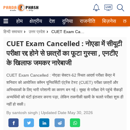
होम
क्षेत्रीय
देश
दुनिया
राजनीति
बिज़नेस
तक
Trending on Google News
हिन्दी समाचार
उत्तर प्रदेश
CUET Exam Cancelled : नोएडा में सीयूटी परीक्षा रद्द होने से छात्रों का फूटा गुस्सा , एनटीए के खिलाफ जमकर नारेबाजी
ePaper
CUET Exam Cancelled : नोएडा में सीयूटी
परीक्षा रद्द होने से छात्रों का फूटा गुस्सा , एनटीए
वेब स्टोरीज
के खिलाफ जमकर नारेबाजी
उत्तर प्रदेश
CUET Exam Cancelled : नोएडा सेक्टर-62 स्थित आदर्श परीक्षा केंद्र में
गैलरी
शनिवार को आयोजित कॉमन यूनिवर्सिटी एंट्रेंस टेस्ट (CUET) परीक्षा छात्रों और
अभिभावकों के लिए भारी परेशानी का कारण बन गई। सुबह से परीक्षा देने पहुंचे सैकड़ों
वीडियो
अभ्यर्थियों को घंटों इंतजार करना पड़ा, लेकिन तकनीकी खामी के चलते परीक्षा शुरू ही
नहीं हो सकी।
रिलेशनशिप
By santosh singh
Updated Date
May 30, 2026
जीवन मंत्रा