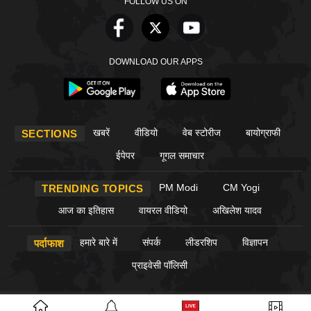
FOLLOW US ON
DOWNLOAD OUR APPS
खबरें
वीडियो
वेब स्टोरीज
बायोग्राफी
SECTIONS
ईपेपर
गूगल समाचार
PM Modi
CM Yogi
TRENDING TOPICS
आज का इतिहास
वायरल वीडियो
अखिलेश यादव
हमारे बारे में
संपर्क
लीडरशिप
विज्ञापन
पर्दाफाश
प्राइवेसी पॉलिसी