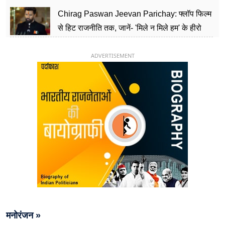
पार्टी को दे रहे हैं चुनौती, विवादों से है गहरा नाता
Chirag Paswan Jeevan Parichay: फ्लॉप फिल्म
से हिट राजनीति तक, जानें- 'मिले न मिले हम' के हीरो
चिराग पासवान के केंद्रीय मंत्री बनने का सफर
ADVERTISEMENT
मनोरंजन »