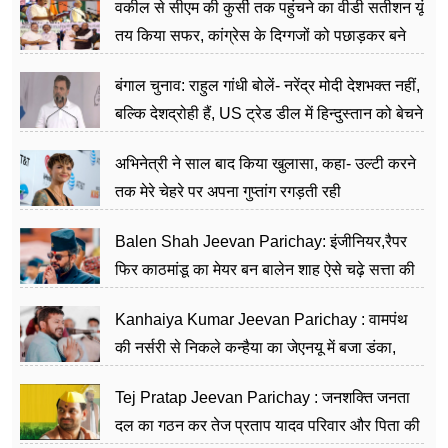
वकील से सीएम की कुर्सी तक पहुंचने का वीडी सतीशन यूं
तय किया सफर, कांग्रेस के दिग्गजों को पछाड़कर बने
जननेता
बंगाल चुनाव: राहुल गांधी बोलें- नरेंद्र मोदी देशभक्त नहीं,
बल्कि देशद्रोही हैं, US ट्रेड डील में हिन्दुस्तान को बेचने
का काम किया
अभिनेत्री ने साल बाद किया खुलासा, कहा- उल्टी करने
तक मेरे चेहरे पर अपना गुप्तांग रगड़ती रही
Balen Shah Jeevan Parichay: इंजीनियर,रैपर
फिर काठमांडू का मेयर बन बालेन शाह ऐसे चढ़े सत्ता की
सीढ़ियां, अब चलाएंगे नेपाल सरकार
Kanhaiya Kumar Jeevan Parichay : वामपंथ
की नर्सरी से निकले कन्हैया का जेएनयू में बजा डंका,
शिक्षा को मानते हैं समाज के बदलाव का हथियार
Tej Pratap Jeevan Parichay : जनशक्ति जनता
दल का गठन कर तेज प्रताप यादव परिवार और पिता की