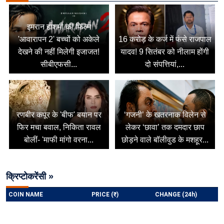
इमरान हाशमी की फिल्म
'आवारापन 2' बच्चों को अकेले
16 करोड़ के कर्ज में फंसे राजपाल
देखने की नहीं मिलेगी इजाजत!
यादव! 9 सितंबर को नीलाम होंगी
सीबीएफसी...
दो संपत्तियां,...
रणबीर कपूर के 'बीफ' बयान पर
‘गजनी’ के खतरनाक विलेन से
फिर मचा बवाल, निकिता रावल
लेकर ‘छावा’ तक दमदार छाप
बोलीं- 'माफी मांगो वरना...
छोड़ने वाले बॉलीवुड के मशहूर...
क्रिप्टोकरेंसी »