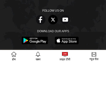
FOLLOW US ON
DOWNLOAD OUR APPS
खबरें
वीडियो
वेब स्टोरीज
बायोग्राफी
SECTIONS
न्यूज़ रील
होम
खबर
लाइव टीवी
ईपेपर
गूगल समाचार
PM Modi
CM Yogi
TRENDING TOPICS
आज का इतिहास
वायरल वीडियो
अखिलेश यादव
हमारे बारे में
संपर्क
लीडरशिप
विज्ञापन
पर्दाफाश
प्राइवेसी पॉलिसी