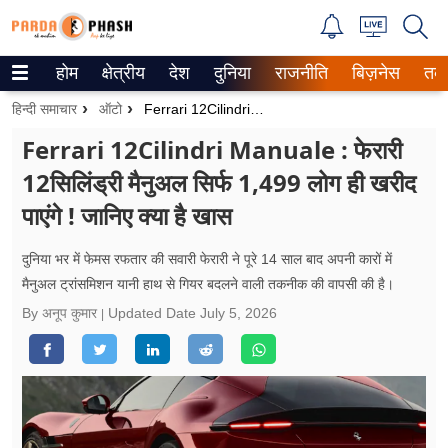
होम
क्षेत्रीय
देश
दुनिया
राजनीति
बिज़नेस
तक
Trending on Google News
हिन्दी समाचार
ऑटो
Ferrari 12Cilindri Manuale : फेरारी 12सिलिंड्री मैनुअल सिर्फ 1,499 लोग ही खरीद पाएंगे ! जानिए क्या है खास
ePaper
Ferrari 12Cilindri Manuale : फेरारी
12सिलिंड्री मैनुअल सिर्फ 1,499 लोग ही खरीद
वेब स्टोरीज
पाएंगे ! जानिए क्या है खास
उत्तर प्रदेश
दुनिया भर में फेमस रफतार की सवारी फेरारी ने पूरे 14 साल बाद अपनी कारों में
गैलरी
मैनुअल ट्रांसमिशन यानी हाथ से गियर बदलने वाली तकनीक की वापसी की है।
By अनूप कुमार
Updated Date
July 5, 2026
वीडियो
रिलेशनशिप
जीवन मंत्रा