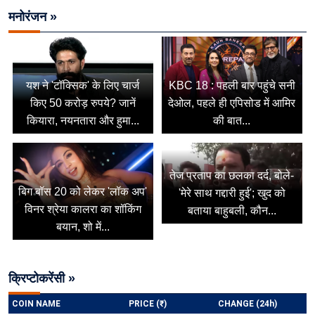
मनोरंजन »
यश ने 'टॉक्सिक' के लिए चार्ज
KBC 18 : पहली बार पहुंचे सनी
किए 50 करोड़ रुपये? जानें
देओल, पहले ही एपिसोड में आमिर
कियारा, नयनतारा और हुमा...
की बात...
तेज प्रताप का छलका दर्द, बोले-
बिग बॉस 20 को लेकर 'लॉक अप'
'मेरे साथ गद्दारी हुई'; खुद को
विनर श्रेया कालरा का शॉकिंग
बताया बाहुबली, कौन...
बयान, शो में...
क्रिप्टोकरेंसी »