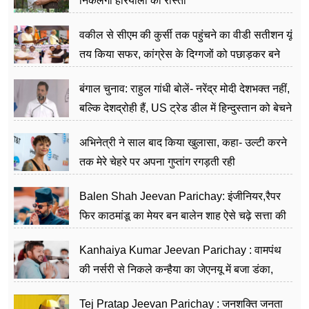
निकलेगा हरियाली का रास्ता
वकील से सीएम की कुर्सी तक पहुंचने का वीडी सतीशन यूं
तय किया सफर, कांग्रेस के दिग्गजों को पछाड़कर बने
जननेता
बंगाल चुनाव: राहुल गांधी बोलें- नरेंद्र मोदी देशभक्त नहीं,
बल्कि देशद्रोही हैं, US ट्रेड डील में हिन्दुस्तान को बेचने
का काम किया
अभिनेत्री ने साल बाद किया खुलासा, कहा- उल्टी करने
तक मेरे चेहरे पर अपना गुप्तांग रगड़ती रही
Balen Shah Jeevan Parichay: इंजीनियर,रैपर
फिर काठमांडू का मेयर बन बालेन शाह ऐसे चढ़े सत्ता की
सीढ़ियां, अब चलाएंगे नेपाल सरकार
Kanhaiya Kumar Jeevan Parichay : वामपंथ
की नर्सरी से निकले कन्हैया का जेएनयू में बजा डंका,
शिक्षा को मानते हैं समाज के बदलाव का हथियार
Tej Pratap Jeevan Parichay : जनशक्ति जनता