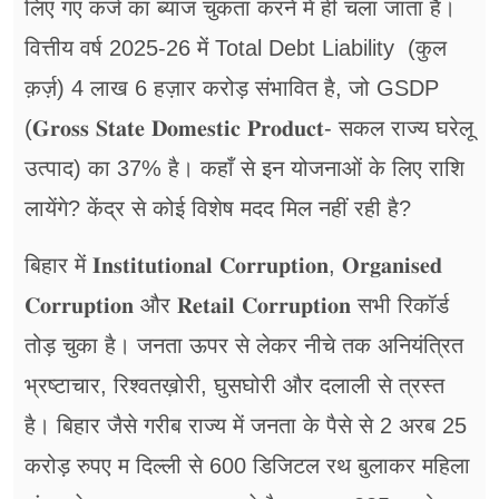
लिए गए कर्ज का ब्याज चुकता करने में ही चला जाता है।
वित्तीय वर्ष 2025-26 में Total Debt Liability (कुल
क़र्ज़) 4 लाख 6 हज़ार करोड़ संभावित है, जो GSDP
(𝐆𝐫𝐨𝐬𝐬 𝐒𝐭𝐚𝐭𝐞 𝐃𝐨𝐦𝐞𝐬𝐭𝐢𝐜 𝐏𝐫𝐨𝐝𝐮𝐜𝐭- सकल राज्य घरेलू
उत्पाद) का 37% है। कहाँ से इन योजनाओं के लिए राशि
लायेंगे? केंद्र से कोई विशेष मदद मिल नहीं रही है?
बिहार में 𝐈𝐧𝐬𝐭𝐢𝐭𝐮𝐭𝐢𝐨𝐧𝐚𝐥 𝐂𝐨𝐫𝐫𝐮𝐩𝐭𝐢𝐨𝐧, 𝐎𝐫𝐠𝐚𝐧𝐢𝐬𝐞𝐝
𝐂𝐨𝐫𝐫𝐮𝐩𝐭𝐢𝐨𝐧 और 𝐑𝐞𝐭𝐚𝐢𝐥 𝐂𝐨𝐫𝐫𝐮𝐩𝐭𝐢𝐨𝐧 सभी रिकॉर्ड
तोड़ चुका है। जनता ऊपर से लेकर नीचे तक अनियंत्रित
भ्रष्टाचार, रिश्वतख़ोरी, घुसघोरी और दलाली से त्रस्त
है। बिहार जैसे गरीब राज्य में जनता के पैसे से 2 अरब 25
करोड़ रुपए म दिल्ली से 600 डिजिटल रथ बुलाकर महिला