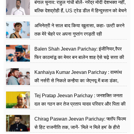
बंगाल चुनाव: राहुल गांधी बोलें- नरेंद्र मोदी देशभक्त नहीं,
बल्कि देशद्रोही हैं, US ट्रेड डील में हिन्दुस्तान को बेचने
का काम किया
अभिनेत्री ने साल बाद किया खुलासा, कहा- उल्टी करने
तक मेरे चेहरे पर अपना गुप्तांग रगड़ती रही
Balen Shah Jeevan Parichay: इंजीनियर,रैपर
फिर काठमांडू का मेयर बन बालेन शाह ऐसे चढ़े सत्ता की
सीढ़ियां, अब चलाएंगे नेपाल सरकार
Kanhaiya Kumar Jeevan Parichay : वामपंथ
की नर्सरी से निकले कन्हैया का जेएनयू में बजा डंका,
शिक्षा को मानते हैं समाज के बदलाव का हथियार
Tej Pratap Jeevan Parichay : जनशक्ति जनता
दल का गठन कर तेज प्रताप यादव परिवार और पिता की
पार्टी को दे रहे हैं चुनौती, विवादों से है गहरा नाता
Chirag Paswan Jeevan Parichay: फ्लॉप फिल्म
से हिट राजनीति तक, जानें- 'मिले न मिले हम' के हीरो