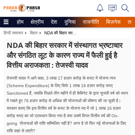
होम
क्षेत्रीय
देश
दुनिया
राजनीति
बिज़नेस
तक
Trending on Google News
हिन्दी समाचार
बिहार
NDA की बिहार सरकार में संस्थागत भ्रष्टाचार और संगठित लूट के कारण राज्य में फैली हुई है वित्तीय अराजकता : तेजस्वी यादव
ePaper
NDA की बिहार सरकार में संस्थागत भ्रष्टाचार
और संगठित लूट के कारण राज्य में फैली हुई है
वेब स्टोरीज
वित्तीय अराजकता : तेजस्वी यादव
उत्तर प्रदेश
तेजस्वी यादव ने आगे कहा, 3 लाख 17 हज़ार करोड़ के बजट में योजना व्यय
गैलरी
(Scheme Expenditure) के लिए सिर्फ 1 लाख 16 हज़ार करोड़ रूपए
Sanctioned हैं, जबकि पिछले तीन महीने में ही कैबिनेट के द्वारा चुनावी वर्ष को ध्यान
वीडियो
में रखते हुए 76 हज़ार करोड़ से अधिक की योजनाओं की घोषणा की जा चुकी है।
सरकार बताए कि इस वित्तीय वर्ष के बजट के योजना मद में जो 1 लाख 16 हज़ार
रिलेशनशिप
करोड़ रूपए का जो प्रावधान किया गया है क्या उसमें विगत वित्तीय वर्ष की On-
जीवन मंत्रा
going योजनाओं की राशि सम्मिलित नहीं है? अगर है तो फिर नई योजनाओं के लिए
राशि कहां से लाएंगे?