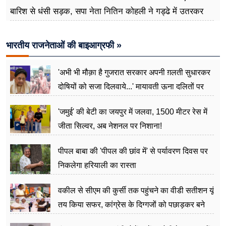
बारिश से धंसी सड़क, सपा नेता नितिन कोहली ने गड्ढे में उतरकर
मापी विकास की गहराई
भारतीय राजनेताओं की बाइआग्रफी »
'अभी भी मौक़ा है गुजरात सरकार अपनी ग़लती सुधारकर
दोषियों को सजा दिलवाये...' मायावती ऊना दलितों पर
अत्याचार मामले में हुईं आगबबूला
'जमुई' की बेटी का जयपुर में जलवा, 1500 मीटर रेस में
जीता सिल्वर, अब नेशनल पर निशाना!
पीपल बाबा की 'पीपल की छांव में' से पर्यावरण दिवस पर
निकलेगा हरियाली का रास्ता
वकील से सीएम की कुर्सी तक पहुंचने का वीडी सतीशन यूं
तय किया सफर, कांग्रेस के दिग्गजों को पछाड़कर बने
जननेता