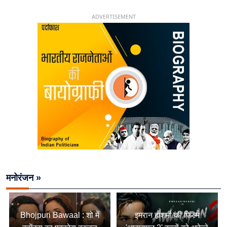
चिराग पासवान के केंद्रीय मंत्री बनने का सफर
ADVERTISEMENT
मनोरंजन »
Bhojpuri Bawaal : शो में
इमरान हाशमी की फिल्म