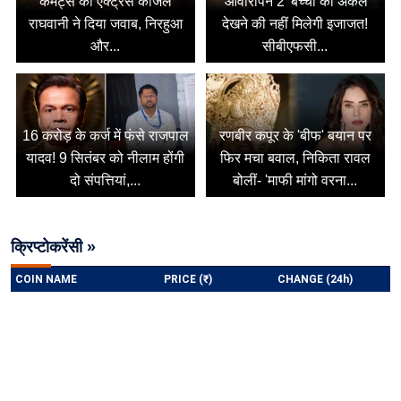
कमेंट्स का एक्ट्रेस काजल
'आवारापन 2' बच्चों को अकेले
राघवानी ने दिया जवाब, निरहुआ
देखने की नहीं मिलेगी इजाजत!
और...
सीबीएफसी...
16 करोड़ के कर्ज में फंसे राजपाल
रणबीर कपूर के 'बीफ' बयान पर
यादव! 9 सितंबर को नीलाम होंगी
फिर मचा बवाल, निकिता रावल
दो संपत्तियां,...
बोलीं- 'माफी मांगो वरना...
क्रिप्टोकरेंसी »