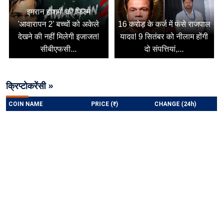
इमरान हाशमी की फिल्म
'आवारापन 2' बच्चों को अकेले
16 करोड़ के कर्ज में फंसे राजपाल
देखने की नहीं मिलेगी इजाजत!
यादव! 9 सितंबर को नीलाम होंगी
सीबीएफसी...
दो संपत्तियां,...
क्रिप्टोकरेंसी »