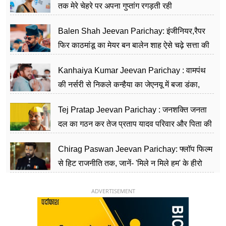
तक मेरे चेहरे पर अपना गुप्तांग रगड़ती रही
Balen Shah Jeevan Parichay: इंजीनियर,रैपर
फिर काठमांडू का मेयर बन बालेन शाह ऐसे चढ़े सत्ता की
सीढ़ियां, अब चलाएंगे नेपाल सरकार
Kanhaiya Kumar Jeevan Parichay : वामपंथ
की नर्सरी से निकले कन्हैया का जेएनयू में बजा डंका,
शिक्षा को मानते हैं समाज के बदलाव का हथियार
Tej Pratap Jeevan Parichay : जनशक्ति जनता
दल का गठन कर तेज प्रताप यादव परिवार और पिता की
पार्टी को दे रहे हैं चुनौती, विवादों से है गहरा नाता
Chirag Paswan Jeevan Parichay: फ्लॉप फिल्म
से हिट राजनीति तक, जानें- 'मिले न मिले हम' के हीरो
चिराग पासवान के केंद्रीय मंत्री बनने का सफर
ADVERTISEMENT