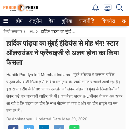
होम
क्षेत्रीय
देश
दुनिया
राजनीति
बिज़नेस
तक
Trending on Google News
हिन्दी समाचार
IPL
हार्दिक पांड्या का मुंबई इंडियंस से मोह भंग! स्टार ऑलराउंडर ने फ्रेंचाइजी से अलग होना का किया फैसला
ePaper
हार्दिक पांड्या का मुंबई इंडियंस से मोह भंग! स्टार
ऑलराउंडर ने फ्रेंचाइजी से अलग होना का किया
वेब स्टोरीज
फैसला
उत्तर प्रदेश
Hardik Pandya left Mumbai Indians : मुंबई इंडियंस में कप्तान हार्दिक
गैलरी
पांड्या और बाकी खिलाड़ियों के बीच मनमुटाव की खबरें लगातार सामने आती रही हैं।
इस सीजन टीम के निराशाजनक प्रदर्शन को लेकर पांड्या ने मुंबई के खिलाड़ियों को
वीडियो
लेकर कई बार नाराजगी जाहिर की थी। एक बेहद खराब IPL सीज़न के बाद अब खबर
आ रही है कि पांड्या का टीम के साथ मोहभंग हो गया है और वह टीम छोड़ने का मन
रिलेशनशिप
बना रहे हैं।
जीवन मंत्रा
By Abhimanyu
Updated Date
May 29, 2026