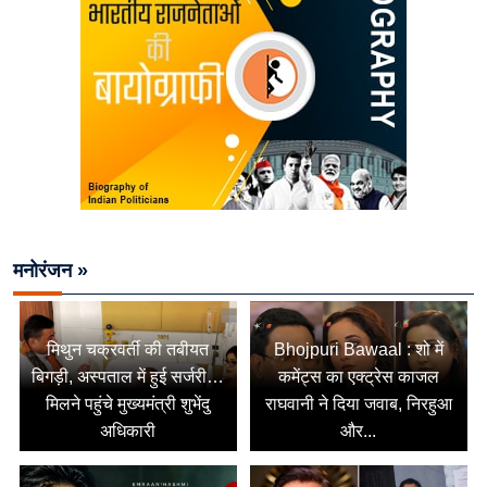
मनोरंजन »
मिथुन चक्रवर्ती की तबीयत
Bhojpuri Bawaal : शो में
बिगड़ी, अस्पताल में हुई सर्जरी…
कमेंट्स का एक्ट्रेस काजल
मिलने पहुंचे मुख्यमंत्री शुभेंदु
राघवानी ने दिया जवाब, निरहुआ
अधिकारी
और...