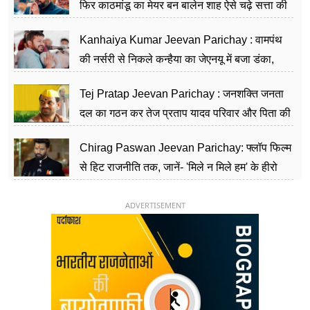
फिर काठमांडू का मेयर बन बालेन शाह ऐसे चढ़े सत्ता की
सीढ़ियां, अब चलाएंगे नेपाल सरकार
Kanhaiya Kumar Jeevan Parichay : वामपंथ
की नर्सरी से निकले कन्हैया का जेएनयू में बजा डंका,
शिक्षा को मानते हैं समाज के बदलाव का हथियार
Tej Pratap Jeevan Parichay : जनशक्ति जनता
दल का गठन कर तेज प्रताप यादव परिवार और पिता की
पार्टी को दे रहे हैं चुनौती, विवादों से है गहरा नाता
Chirag Paswan Jeevan Parichay: फ्लॉप फिल्म
से हिट राजनीति तक, जानें- 'मिले न मिले हम' के हीरो
चिराग पासवान के केंद्रीय मंत्री बनने का सफर
ADVERTISEMENT