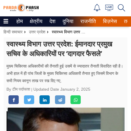
होम
क्षेत्रीय
देश
दुनिया
राजनीति
बिज़नेस
तक
Trending on Google News
हिन्दी समाचार
उत्तर प्रदेश
स्वास्थ्य विभाग उत्तर प्रदेश: ईमानदार प्रमुख सचिव के अधिकारियों पर ‘दागदार फैसले’
ePaper
स्वास्थ्य विभाग उत्तर प्रदेश: ईमानदार प्रमुख
सचिव के अधिकारियों पर ‘दागदार फैसले’
वेब स्टोरीज
उत्तर प्रदेश
मुख्य चिकित्सा अधिकारीयों की तैनाती हुई उसमें से ज्यादातर ​तैनाती विवादित रही है।
अभी हाल में ही पांच जिलों के मुख्य चिकित्सा अधिकारी तैनात हुए जिसमें विभाग के
गैलरी
सभी नियम कानून ताख पर रख दिए गए,
By टीम पर्दाफाश
Updated Date
January 2, 2025
वीडियो
रिलेशनशिप
जीवन मंत्रा