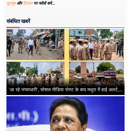
यूट्यूब
और
ट्विटर
पर फॉलो करे...
संबंधित खबरें
'आ रहे भगवाधारी', सोशल मीडिया पोस्ट के बाद मथुरा में हाई अलर्ट,...