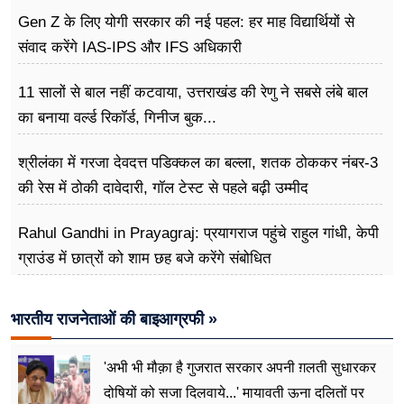
Gen Z के लिए योगी सरकार की नई पहल: हर माह विद्यार्थियों से
संवाद करेंगे IAS-IPS और IFS अधिकारी
11 सालों से बाल नहीं कटवाया, उत्तराखंड की रेणु ने सबसे लंबे बाल
का बनाया वर्ल्ड रिकॉर्ड, गिनीज बुक...
श्रीलंका में गरजा देवदत्त पडिक्कल का बल्ला, शतक ठोककर नंबर-3
की रेस में ठोकी दावेदारी, गॉल टेस्ट से पहले बढ़ी उम्मीद
Rahul Gandhi in Prayagraj: प्रयागराज पहुंचे राहुल गांधी, केपी
ग्राउंड में छात्रों को शाम छह बजे करेंगे संबोधित
भारतीय राजनेताओं की बाइआग्रफी »
'अभी भी मौक़ा है गुजरात सरकार अपनी ग़लती सुधारकर
दोषियों को सजा दिलवाये...' मायावती ऊना दलितों पर