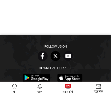
FOLLOW US ON
DOWNLOAD OUR APPS
न्यूज़ रील
होम
खबर
लाइव टीवी
खबरें
वीडियो
वेब स्टोरीज
बायोग्राफी
SECTIONS
ईपेपर
गूगल समाचार