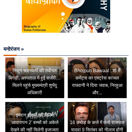
मनोरंजन »
मिथुन चक्रवर्ती की तबीयत
Bhojpuri Bawaal : शो में
बिगड़ी, अस्पताल में हुई सर्जरी…
कमेंट्स का एक्ट्रेस काजल
मिलने पहुंचे मुख्यमंत्री शुभेंदु
राघवानी ने दिया जवाब, निरहुआ
अधिकारी
और...
इमरान हाशमी की फिल्म
'आवारापन 2' बच्चों को अकेले
16 करोड़ के कर्ज में फंसे राजपाल
देखने की नहीं मिलेगी इजाजत!
यादव! 9 सितंबर को नीलाम होंगी