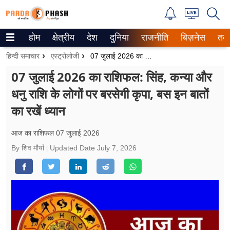
होम
क्षेत्रीय
देश
दुनिया
राजनीति
बिज़नेस
तक
Trending on Google News
हिन्दी समाचार
एस्ट्रोलोजी
07 जुलाई 2026 का राशिफल: सिंह, कन्या और धनु राशि के लोगों पर बरसेगी कृपा, बस इन बातों का रखें ध्यान
ePaper
07 जुलाई 2026 का राशिफल: सिंह, कन्या और
धनु राशि के लोगों पर बरसेगी कृपा, बस इन बातों
वेब स्टोरीज
का रखें ध्यान
उत्तर प्रदेश
आज का राशिफल 07 जुलाई 2026
गैलरी
By शिव मौर्या
Updated Date
July 7, 2026
वीडियो
रिलेशनशिप
जीवन मंत्रा