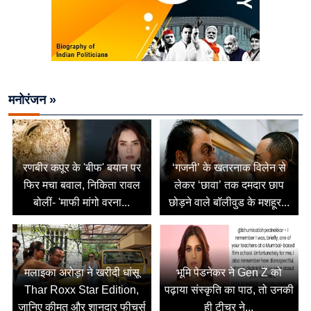
मनोरंजन »
रणबीर कपूर के 'बीफ' बयान पर
‘गजनी’ के खतरनाक विलेन से
फिर मचा बवाल, निकिता रावल
लेकर ‘छावा’ तक दमदार छाप
बोलीं- 'माफी मांगो वरना...
छोड़ने वाले बॉलीवुड के मशहूर...
मलाइका अरोड़ा ने खरीदी धांसू
भूमि पेडनेकर ने Gen Z को
Thar Roxx Star Edition,
पढ़ाया संस्कृति का पाठ, तो उनकी
जानिए कीमत और शानदार फीचर्स
ही टीचर ने...