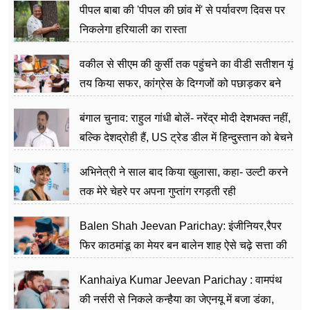
पीपल बाबा की 'पीपल की छांव में' से पर्यावरण दिवस पर
निकलेगा हरियाली का रास्ता
वकील से सीएम की कुर्सी तक पहुंचने का वीडी सतीशन यूं
तय किया सफर, कांग्रेस के दिग्गजों को पछाड़कर बने
जननेता
बंगाल चुनाव: राहुल गांधी बोलें- नरेंद्र मोदी देशभक्त नहीं,
बल्कि देशद्रोही हैं, US ट्रेड डील में हिन्दुस्तान को बेचने
का काम किया
अभिनेत्री ने साल बाद किया खुलासा, कहा- उल्टी करने
तक मेरे चेहरे पर अपना गुप्तांग रगड़ती रही
Balen Shah Jeevan Parichay: इंजीनियर,रैपर
फिर काठमांडू का मेयर बन बालेन शाह ऐसे चढ़े सत्ता की
सीढ़ियां, अब चलाएंगे नेपाल सरकार
Kanhaiya Kumar Jeevan Parichay : वामपंथ
की नर्सरी से निकले कन्हैया का जेएनयू में बजा डंका,