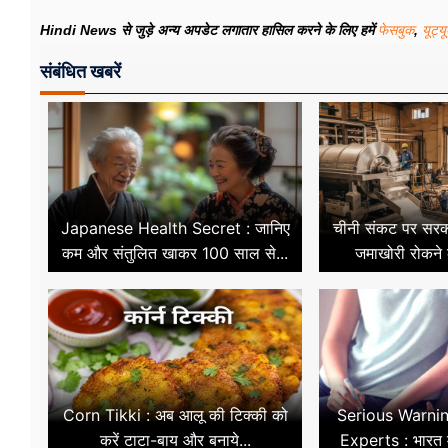
Hindi News से जुड़े अन्य अपडेट लगातार हासिल करने के लिए हमें
फेसबुक
,
यूट्य
संबंधित खबरें
Japanese Health Secret : जानिए
चीनी संकट पर सरक
कम और संतुलित खाकर 100 साल से...
जमाखोरी रोकने 
Corn Tikki : अब आलू की टिक्की को
Serious Warni
करें टाटा-बाय और बनाये...
Experts : भारत म