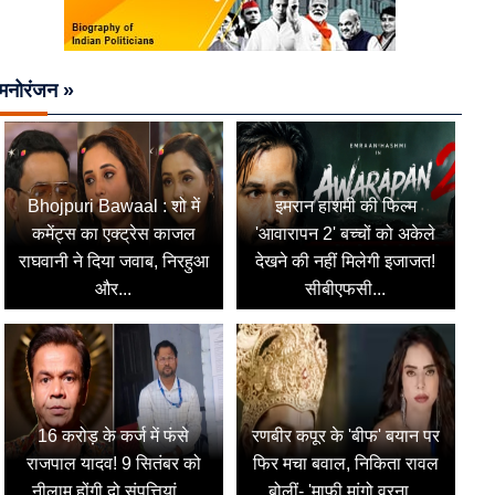
मनोरंजन »
Bhojpuri Bawaal : शो में
इमरान हाशमी की फिल्म
कमेंट्स का एक्ट्रेस काजल
'आवारापन 2' बच्चों को अकेले
राघवानी ने दिया जवाब, निरहुआ
देखने की नहीं मिलेगी इजाजत!
और...
सीबीएफसी...
16 करोड़ के कर्ज में फंसे
रणबीर कपूर के 'बीफ' बयान पर
राजपाल यादव! 9 सितंबर को
फिर मचा बवाल, निकिता रावल
नीलाम होंगी दो संपत्तियां,...
बोलीं- 'माफी मांगो वरना...