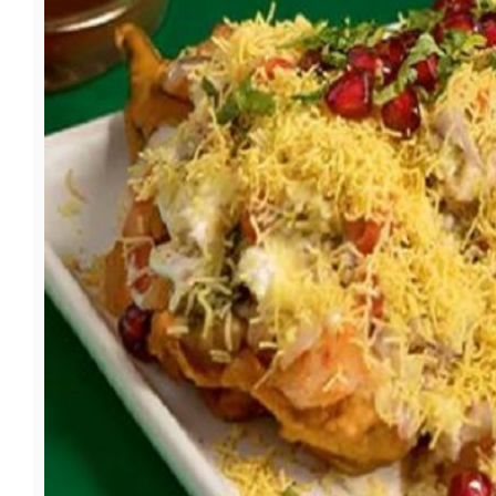
फूड
सेहत
ब्‍यूटी
जॉब्स
शिक्षा
अन्य खबरें