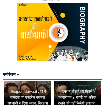
मनोरंजन »
Bhojpuri Bawaal : शो में
इमरान हाशमी की फिल्म
कमेंट्स का एक्ट्रेस काजल
'आवारापन 2' बच्चों को अकेले
राघवानी ने दिया जवाब, निरहुआ
देखने की नहीं मिलेगी इजाजत!