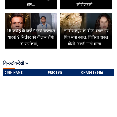
और...
सीबीएफसी...
16 करोड़ के कर्ज में फंसे राजपाल
रणबीर कपूर के 'बीफ' बयान पर
यादव! 9 सितंबर को नीलाम होंगी
फिर मचा बवाल, निकिता रावल
दो संपत्तियां,...
बोलीं- 'माफी मांगो वरना...
क्रिप्टोकरेंसी »