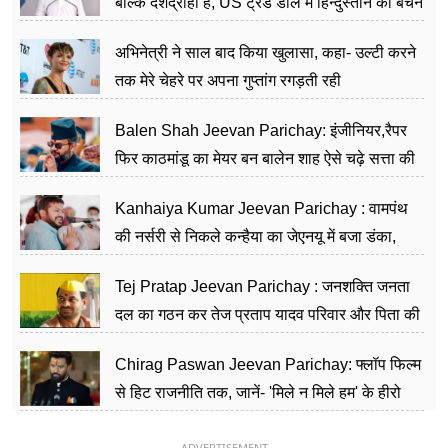
बल्कि देशद्रोही हैं, US ट्रेड डील में हिन्दुस्तान को बेचने
का काम किया
अभिनेत्री ने साल बाद किया खुलासा, कहा- उल्टी करने
तक मेरे चेहरे पर अपना गुप्तांग रगड़ती रही
Balen Shah Jeevan Parichay: इंजीनियर,रैपर
फिर काठमांडू का मेयर बन बालेन शाह ऐसे चढ़े सत्ता की
सीढ़ियां, अब चलाएंगे नेपाल सरकार
Kanhaiya Kumar Jeevan Parichay : वामपंथ
की नर्सरी से निकले कन्हैया का जेएनयू में बजा डंका,
शिक्षा को मानते हैं समाज के बदलाव का हथियार
Tej Pratap Jeevan Parichay : जनशक्ति जनता
दल का गठन कर तेज प्रताप यादव परिवार और पिता की
पार्टी को दे रहे हैं चुनौती, विवादों से है गहरा नाता
Chirag Paswan Jeevan Parichay: फ्लॉप फिल्म
से हिट राजनीति तक, जानें- 'मिले न मिले हम' के हीरो
चिराग पासवान के केंद्रीय मंत्री बनने का सफर
ADVERTISEMENT