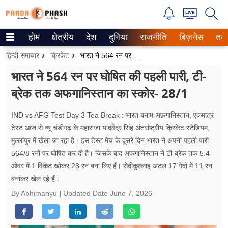
होम
क्षेत्रीय
देश
दुनिया
राजनीति
बिज़नेस
तक
Trending on Google News
हिन्दी समाचार
क्रिकेट
भारत ने 564 रन पर घोषित की पहली पारी, टी-ब्रेक तक अफगानिस्तान का स्कोर- 28/1
ePaper
भारत ने 564 रन पर घोषित की पहली पारी, टी-
ब्रेक तक अफगानिस्तान का स्कोर- 28/1
वेब स्टोरीज
उत्तर प्रदेश
IND vs AFG Test Day 3 Tea Break : भारत बनाम अफ़गानिस्तान, एकमात्र
टेस्ट आज से न्यू चंडीगढ़ के महाराजा यादवेंद्र सिंह अंतर्राष्ट्रीय क्रिकेट स्टेडियम,
गैलरी
मुल्लांपुर में खेला जा रहा है। इस टेस्ट मैच के दूसरे दिन भारत ने अपनी पहली पारी
564/8 रनों पर घोषित कर दी है। जिसके बाद अफगानिस्तान ने टी-ब्रेक तक 5.4
वीडियो
ओवर में 1 विकेट खोकर 28 रन बना लिए हैं। सेदीकुल्लाह अटल 17 गेंदों में 11 रन
बनाकर खेल रहे हैं।
रिलेशनशिप
By Abhimanyu
Updated Date
June 7, 2026
जीवन मंत्रा