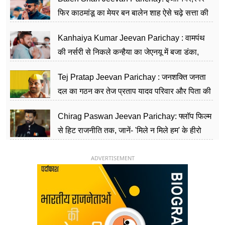
फिर काठमांडू का मेयर बन बालेन शाह ऐसे चढ़े सत्ता की
सीढ़ियां, अब चलाएंगे नेपाल सरकार
Kanhaiya Kumar Jeevan Parichay : वामपंथ
की नर्सरी से निकले कन्हैया का जेएनयू में बजा डंका,
शिक्षा को मानते हैं समाज के बदलाव का हथियार
Tej Pratap Jeevan Parichay : जनशक्ति जनता
दल का गठन कर तेज प्रताप यादव परिवार और पिता की
पार्टी को दे रहे हैं चुनौती, विवादों से है गहरा नाता
Chirag Paswan Jeevan Parichay: फ्लॉप फिल्म
से हिट राजनीति तक, जानें- 'मिले न मिले हम' के हीरो
चिराग पासवान के केंद्रीय मंत्री बनने का सफर
ADVERTISEMENT