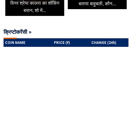
विनर श्रेया कालरा का शॉकिंग
बताया बाहुबली, कौन...
बयान, शो में...
क्रिप्टोकरेंसी »