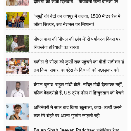
दोषियों को सजा दिलवाये...' मायावती ऊना दलितों पर
अत्याचार मामले में हुईं आगबबूला
'जमुई' की बेटी का जयपुर में जलवा, 1500 मीटर रेस में
जीता सिल्वर, अब नेशनल पर निशाना!
पीपल बाबा की 'पीपल की छांव में' से पर्यावरण दिवस पर
निकलेगा हरियाली का रास्ता
वकील से सीएम की कुर्सी तक पहुंचने का वीडी सतीशन यूं
तय किया सफर, कांग्रेस के दिग्गजों को पछाड़कर बने
जननेता
बंगाल चुनाव: राहुल गांधी बोलें- नरेंद्र मोदी देशभक्त नहीं,
बल्कि देशद्रोही हैं, US ट्रेड डील में हिन्दुस्तान को बेचने
का काम किया
अभिनेत्री ने साल बाद किया खुलासा, कहा- उल्टी करने
तक मेरे चेहरे पर अपना गुप्तांग रगड़ती रही
Balen Shah Jeevan Parichay: इंजीनियर,रैपर