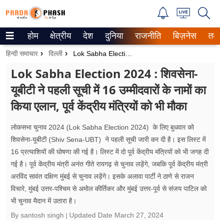
होम
क्षेत्रीय
देश
दुनिया
राजनीति
बिज़नेस
तक
Trending on Google News
हिन्दी समाचार
दिल्ली
Lok Sabha Election 2024 : शिवसेना-यूबीटी ने पहली सूची में 16 उम्मीदवारों के नामों का किया एलान, पूर्व केंद्रीय मंत्रियों को भी मौका
ePaper
Lok Sabha Election 2024 : शिवसेना-
यूबीटी ने पहली सूची में 16 उम्मीदवारों के नामों का
वेब स्टोरीज
किया एलान, पूर्व केंद्रीय मंत्रियों को भी मौका
उत्तर प्रदेश
लोकसभा चुनाव 2024 (Lok Sabha Election 2024) के लिए बुधवार को
गैलरी
शिवसेना-यूबीटी (Shiv Sena-UBT) ने पहली सूची जारी कर दी है। इस लिस्ट में
16 प्रत्याशियों की घोषणा की गई है। लिस्ट में दो पूर्व केंद्रीय मंत्रियों को भी जगह दी
वीडियो
गई है। पूर्व केंद्रीय मंत्री अनंत गीते रायगढ़ से चुनाव लड़ेंगे, जबकि पूर्व केंद्रीय मंत्री
अरविंद सावंत दक्षिण मुंबई से चुनाव लड़ेंगे। इसके अलावा पार्टी ने ठाणे से राजन
रिलेशनशिप
विचारे, मुंबई उत्तर-पश्चिम से अमोल कीर्तिकर और मुंबई उत्तर-पूर्व से संजय पाटिल को
जीवन मंत्रा
भी चुनाव मैदान में उतारा है।
By santosh singh
Updated Date
March 27, 2024