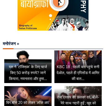
मनोरंजन »
यश ने 'टॉक्सिक' के लिए चार्ज
KBC 18 : पहली बार पहुंचे सनी
किए 50 करोड़ रुपये? जानें
देओल, पहले ही एपिसोड में आमिर
कियारा, नयनतारा और हुमा...
की बात...
तेज प्रताप का छलका दर्द, बोले-
बिग बॉस 20 को लेकर 'लॉक अप'
'मेरे साथ गद्दारी हुई'; खुद को