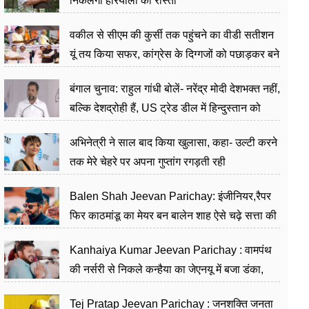
निकलेगा हरियाली का रास्ता
वकील से सीएम की कुर्सी तक पहुंचने का वीडी सतीशन
यूं तय किया सफर, कांग्रेस के दिग्गजों को पछाड़कर बने
जननेता
बंगाल चुनाव: राहुल गांधी बोलें- नरेंद्र मोदी देशभक्त नहीं,
बल्कि देशद्रोही हैं, US ट्रेड डील में हिन्दुस्तान को
बेचने का काम किया
अभिनेत्री ने साल बाद किया खुलासा, कहा- उल्टी करने
तक मेरे चेहरे पर अपना गुप्तांग रगड़ती रही
Balen Shah Jeevan Parichay: इंजीनियर,रैपर
फिर काठमांडू का मेयर बन बालेन शाह ऐसे चढ़े सत्ता की
सीढ़ियां, अब चलाएंगे नेपाल सरकार
Kanhaiya Kumar Jeevan Parichay : वामपंथ
की नर्सरी से निकले कन्हैया का जेएनयू में बजा डंका,
शिक्षा को मानते हैं समाज के बदलाव का हथियार
Tej Pratap Jeevan Parichay : जनशक्ति जनता