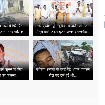
ाले में गिरे पिता-
उत्तर प्रदेश 'घुमन्तू विकास बोर्ड' का गठन:
 जान, नगर पालिका...
सीएम बोले-डबल इंजन सरकार प्रत्येक...
 बात सुनने के लिए
माफिया अतीक के छोटे बेटे अबान वायरल
े का फैसला...
रील पर दर्ज हुई थी...