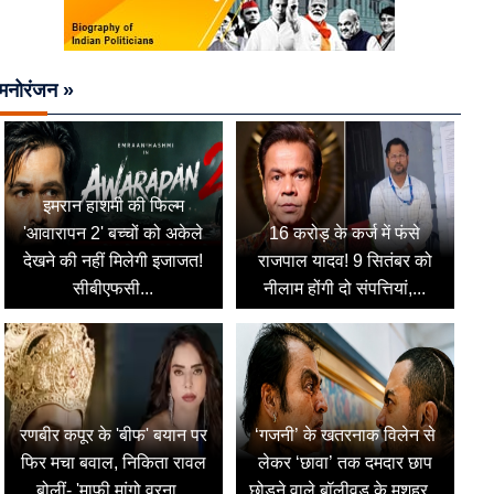
मनोरंजन »
इमरान हाशमी की फिल्म
'आवारापन 2' बच्चों को अकेले
16 करोड़ के कर्ज में फंसे
देखने की नहीं मिलेगी इजाजत!
राजपाल यादव! 9 सितंबर को
सीबीएफसी...
नीलाम होंगी दो संपत्तियां,...
रणबीर कपूर के 'बीफ' बयान पर
‘गजनी’ के खतरनाक विलेन से
फिर मचा बवाल, निकिता रावल
लेकर ‘छावा’ तक दमदार छाप
बोलीं- 'माफी मांगो वरना...
छोड़ने वाले बॉलीवुड के मशहूर...