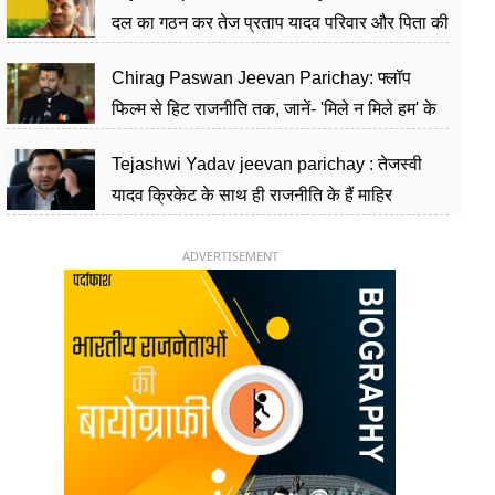
दल का गठन कर तेज प्रताप यादव परिवार और पिता की
पार्टी को दे रहे हैं चुनौती, विवादों से है गहरा नाता
Chirag Paswan Jeevan Parichay: फ्लॉप
फिल्म से हिट राजनीति तक, जानें- 'मिले न मिले हम' के
हीरो चिराग पासवान के केंद्रीय मंत्री बनने का सफर
Tejashwi Yadav jeevan parichay : तेजस्वी
यादव क्रिकेट के साथ ही राजनीति के हैं माहिर
खिलाड़ी, 26 साल की उम्र में संभाली डिप्टी सीएम की
कुर्सी
ADVERTISEMENT