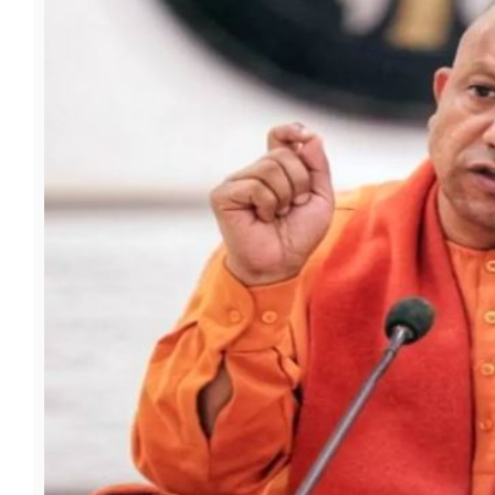
फूड
सेहत
ब्‍यूटी
जॉब्स
शिक्षा
अन्य खबरें