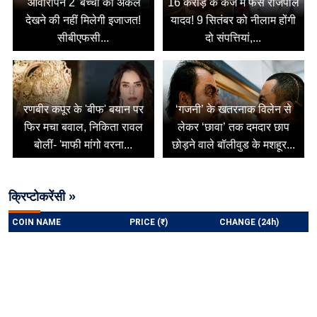
'आवारापन 2' बच्चों को अकेले
16 करोड़ के कर्ज में फंसे राजपाल
देखने की नहीं मिलेगी इजाजत!
यादव! 9 सितंबर को नीलाम होंगी
सीबीएफसी...
दो संपत्तियां,...
रणबीर कपूर के 'बीफ' बयान पर
‘गजनी’ के खतरनाक विलेन से
फिर मचा बवाल, निकिता रावल
लेकर ‘छावा’ तक दमदार छाप
बोलीं- 'माफी मांगो वरना...
छोड़ने वाले बॉलीवुड के मशहूर...
क्रिप्टोकरेंसी »