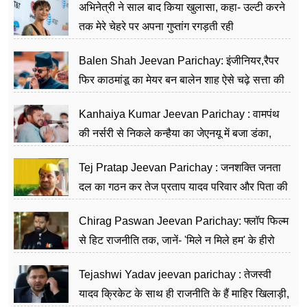
अभिनेत्री ने साल बाद किया खुलासा, कहा- उल्टी करने
तक मेरे चेहरे पर अपना गुप्तांग रगड़ती रही
Balen Shah Jeevan Parichay: इंजीनियर,रैपर
फिर काठमांडू का मेयर बन बालेन शाह ऐसे चढ़े सत्ता की
सीढ़ियां, अब चलाएंगे नेपाल सरकार
Kanhaiya Kumar Jeevan Parichay : वामपंथ
की नर्सरी से निकले कन्हैया का जेएनयू में बजा डंका,
शिक्षा को मानते हैं समाज के बदलाव का हथियार
Tej Pratap Jeevan Parichay : जनशक्ति जनता
दल का गठन कर तेज प्रताप यादव परिवार और पिता की
पार्टी को दे रहे हैं चुनौती, विवादों से है गहरा नाता
Chirag Paswan Jeevan Parichay: फ्लॉप फिल्म
से हिट राजनीति तक, जानें- 'मिले न मिले हम' के हीरो
चिराग पासवान के केंद्रीय मंत्री बनने का सफर
Tejashwi Yadav jeevan parichay : तेजस्वी
यादव क्रिकेट के साथ ही राजनीति के हैं माहिर खिलाड़ी,