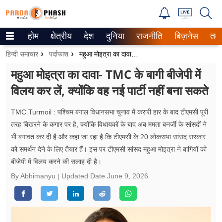
होम
क्षेत्रीय
देश
दुनिया
राजनीति
बिज़नेस
तक
Trending on Google News
हिन्दी समाचार
पर्दाफाश
महुआ मोइत्रा का दावा- TMC के बागी बीजेपी में विलय कर लें, क्योंकि वह नई पार्टी नहीं बना सकते
ePaper
महुआ मोइत्रा का दावा- TMC के बागी बीजेपी में
विलय कर लें, क्योंकि वह नई पार्टी नहीं बना सकते
वेब स्टोरीज
उत्तर प्रदेश
TMC Turmoil : पश्चिम बंगाल विधानसभा चुनाव में करारी हार के बाद टीएमसी पूरी
तरह बिखरने के कगार पर है, क्योंकि विधायकों के बाद अब ममता बनर्जी के सांसदों ने
गैलरी
भी बगावत कर दी है और कहा जा रहा है कि टीएमसी के 20 लोकसभा सांसद सरकार
को समर्थन देने के लिए तैयार हैं। इस पर टीएमसी सांसद महुआ मोइत्रा ने बागियों को
वीडियो
बीजेपी में विलय करने की सलाह दी है।
By Abhimanyu
Updated Date
June 9, 2026
रिलेशनशिप
जीवन मंत्रा