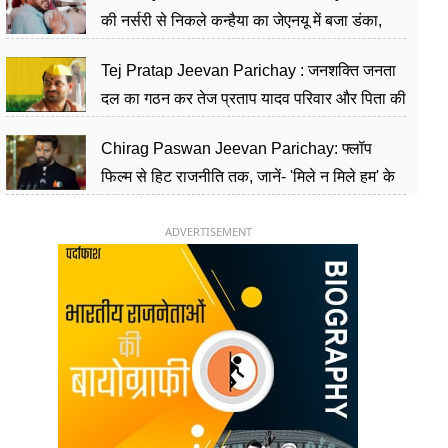
की नर्सरी से निकले कन्हैया का जेएनयू में बजा डंका,
शिक्षा को मानते हैं समाज के बदलाव का हथियार
Tej Pratap Jeevan Parichay : जनशक्ति जनता
दल का गठन कर तेज प्रताप यादव परिवार और पिता की
पार्टी को दे रहे हैं चुनौती, विवादों से है गहरा नाता
Chirag Paswan Jeevan Parichay: फ्लॉप
फिल्म से हिट राजनीति तक, जानें- 'मिले न मिले हम' के
हीरो चिराग पासवान के केंद्रीय मंत्री बनने का सफर
ADVERTISEMENT