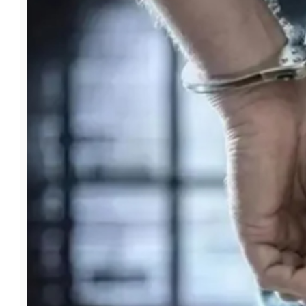
फूड
सेहत
ब्‍यूटी
जॉब्स
शिक्षा
अन्य खबरें