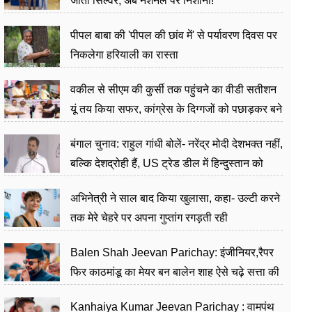
जीता सिल्वर, अब नेशनल पर निशाना!
पीपल बाबा की 'पीपल की छांव में' से पर्यावरण दिवस पर
निकलेगा हरियाली का रास्ता
वकील से सीएम की कुर्सी तक पहुंचने का वीडी सतीशन
यूं तय किया सफर, कांग्रेस के दिग्गजों को पछाड़कर बने
जननेता
बंगाल चुनाव: राहुल गांधी बोलें- नरेंद्र मोदी देशभक्त नहीं,
बल्कि देशद्रोही हैं, US ट्रेड डील में हिन्दुस्तान को
बेचने का काम किया
अभिनेत्री ने साल बाद किया खुलासा, कहा- उल्टी करने
तक मेरे चेहरे पर अपना गुप्तांग रगड़ती रही
Balen Shah Jeevan Parichay: इंजीनियर,रैपर
फिर काठमांडू का मेयर बन बालेन शाह ऐसे चढ़े सत्ता की
सीढ़ियां, अब चलाएंगे नेपाल सरकार
Kanhaiya Kumar Jeevan Parichay : वामपंथ