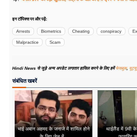
इन टॉपिक्स पर और पढ़ें:
Arrests
Biometrics
Cheating
conspiracy
E
Malpractice
Scam
Hindi News से जुड़े अन्य अपडेट लगातार हासिल करने के लिए हमें
फेसबुक
,
यूट्य
संबंधित खबरें
भाई अबान अहमद के जनाजे में शामिल होने
थाईलैंड में 9वी के
के लिए जेल में...
फायरिंग क