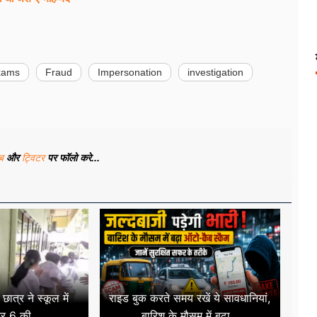
xams
Fraud
Impersonation
investigation
ूब
और
ट्विटर
पर फॉलो करे...
 छात्र ने स्कूल में
राइड बुक करते समय रखें ये सावधानियां,
र 6 की...
बारिश के मौसम में बढ़ा...