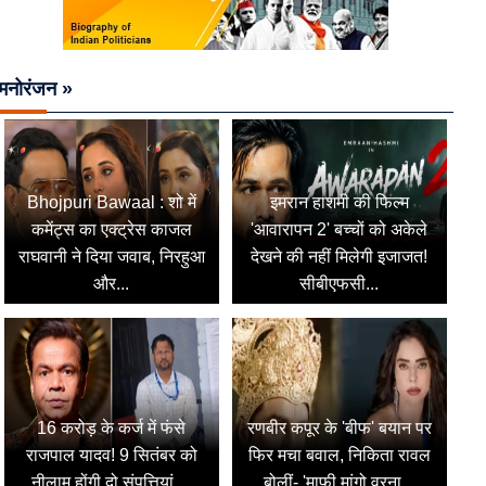
मनोरंजन »
Bhojpuri Bawaal : शो में
इमरान हाशमी की फिल्म
कमेंट्स का एक्ट्रेस काजल
'आवारापन 2' बच्चों को अकेले
राघवानी ने दिया जवाब, निरहुआ
देखने की नहीं मिलेगी इजाजत!
और...
सीबीएफसी...
16 करोड़ के कर्ज में फंसे
रणबीर कपूर के 'बीफ' बयान पर
राजपाल यादव! 9 सितंबर को
फिर मचा बवाल, निकिता रावल
नीलाम होंगी दो संपत्तियां,...
बोलीं- 'माफी मांगो वरना...