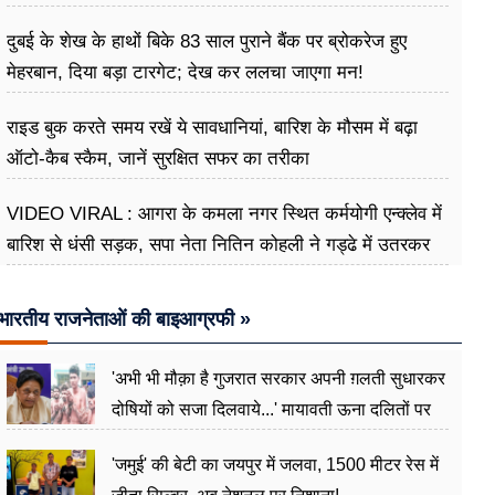
दुबई के शेख के हाथों बिके 83 साल पुराने बैंक पर ब्रोकरेज हुए
मेहरबान, दिया बड़ा टारगेट; देख कर ललचा जाएगा मन!
राइड बुक करते समय रखें ये सावधानियां, बारिश के मौसम में बढ़ा
ऑटो-कैब स्कैम, जानें सुरक्षित सफर का तरीका
VIDEO VIRAL : आगरा के कमला नगर स्थित कर्मयोगी एन्क्लेव में
बारिश से धंसी सड़क, सपा नेता नितिन कोहली ने गड्ढे में उतरकर
मापी विकास की गहराई
भारतीय राजनेताओं की बाइआग्रफी »
'अभी भी मौक़ा है गुजरात सरकार अपनी ग़लती सुधारकर
दोषियों को सजा दिलवाये...' मायावती ऊना दलितों पर
अत्याचार मामले में हुईं आगबबूला
'जमुई' की बेटी का जयपुर में जलवा, 1500 मीटर रेस में