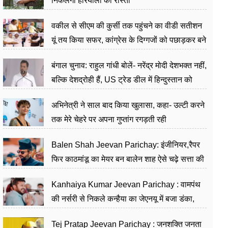
निकलेगा हरियाली का रास्ता
वकील से सीएम की कुर्सी तक पहुंचने का वीडी सतीशन
यूं तय किया सफर, कांग्रेस के दिग्गजों को पछाड़कर बने
जननेता
बंगाल चुनाव: राहुल गांधी बोलें- नरेंद्र मोदी देशभक्त नहीं,
बल्कि देशद्रोही हैं, US ट्रेड डील में हिन्दुस्तान को
बेचने का काम किया
अभिनेत्री ने साल बाद किया खुलासा, कहा- उल्टी करने
तक मेरे चेहरे पर अपना गुप्तांग रगड़ती रही
Balen Shah Jeevan Parichay: इंजीनियर,रैपर
फिर काठमांडू का मेयर बन बालेन शाह ऐसे चढ़े सत्ता की
सीढ़ियां, अब चलाएंगे नेपाल सरकार
Kanhaiya Kumar Jeevan Parichay : वामपंथ
की नर्सरी से निकले कन्हैया का जेएनयू में बजा डंका,
शिक्षा को मानते हैं समाज के बदलाव का हथियार
Tej Pratap Jeevan Parichay : जनशक्ति जनता