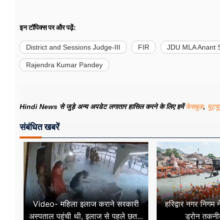
इन टॉपिक्स पर और पढ़ें:
District and Sessions Judge-III
FIR
JDU MLA Anant 
Rajendra Kumar Pandey
Hindi News से जुड़े अन्य अपडेट लगातार हासिल करने के लिए हमें
फेसबुक
,
यूट्य
संबंधित खबरें
Video- महिला इलाज कराने सरकारी
हरिद्वार नगर निगम 
अस्पताल पहुंची थी, इलाज से पहले छत...
ड्रोन तकनीक