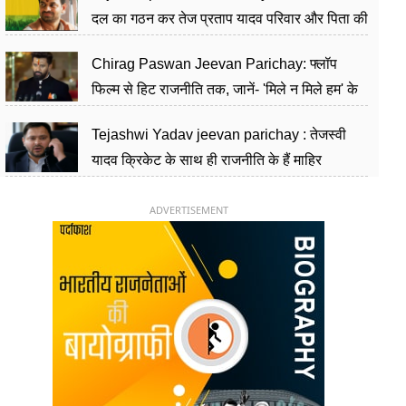
दल का गठन कर तेज प्रताप यादव परिवार और पिता की
पार्टी को दे रहे हैं चुनौती, विवादों से है गहरा नाता
Chirag Paswan Jeevan Parichay: फ्लॉप
फिल्म से हिट राजनीति तक, जानें- 'मिले न मिले हम' के
हीरो चिराग पासवान के केंद्रीय मंत्री बनने का सफर
Tejashwi Yadav jeevan parichay : तेजस्वी
यादव क्रिकेट के साथ ही राजनीति के हैं माहिर
खिलाड़ी, 26 साल की उम्र में संभाली डिप्टी सीएम की
कुर्सी
ADVERTISEMENT