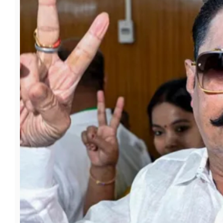
फूड
सेहत
ब्‍यूटी
जॉब्स
शिक्षा
अन्य खबरें