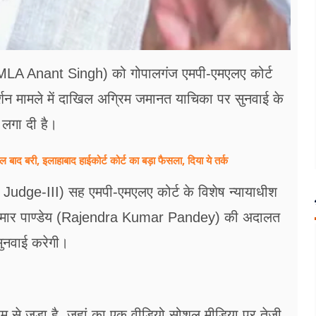
MLA Anant Singh) को गोपालगंज एमपी-एमएलए कोर्ट
शन मामले में दाखिल अग्रिम जमानत याचिका पर सुनवाई के
लगा दी है।
द बरी, इलाहाबाद हाईकोर्ट कोर्ट का बड़ा फैसला, दिया ये तर्क
 Judge-III) सह एमपी-एमएलए कोर्ट के विशेष न्यायाधीश
ुमार पाण्डेय (Rajendra Kumar Pandey) की अदालत
ुनवाई करेगी।
्रम से जुड़ा है, जहां का एक वीडियो सोशल मीडिया पर तेजी