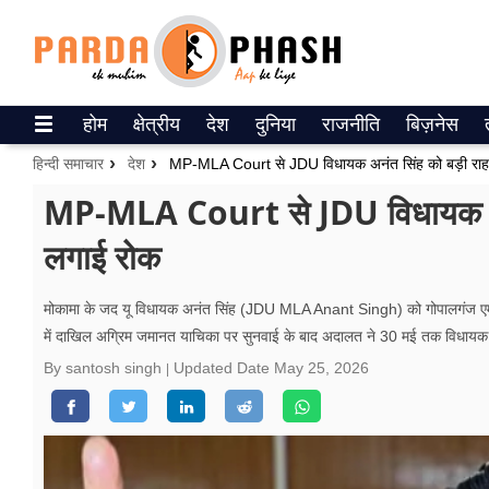
Trending on Google News
होम
क्षेत्रीय
देश
दुनिया
राजनीति
बिज़नेस
ePaper
हिन्दी समाचार
देश
MP-MLA Court से JDU व‍िधायक अनंत सिंह को बड़ी राहत
वेब स्टोरीज
MP-MLA Court से JDU व‍िधायक अनंत
लगाई रोक
उत्तर प्रदेश
गैलरी
मोकामा के जद यू विधायक अनंत सिंह (JDU MLA Anant Singh) को गोपालगंज एमपी
में दाखिल अग्रिम जमानत याचिका पर सुनवाई के बाद अदालत ने 30 मई तक विधायक क
वीडियो
By santosh singh
Updated Date
May 25, 2026
रिलेशनशिप
जीवन मंत्रा