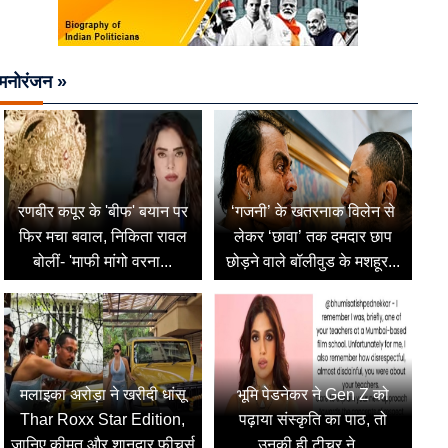
मनोरंजन »
रणबीर कपूर के 'बीफ' बयान पर
‘गजनी’ के खतरनाक विलेन से
फिर मचा बवाल, निकिता रावल
लेकर ‘छावा’ तक दमदार छाप
बोलीं- 'माफी मांगो वरना...
छोड़ने वाले बॉलीवुड के मशहूर...
मलाइका अरोड़ा ने खरीदी धांसू
भूमि पेडनेकर ने Gen Z को
Thar Roxx Star Edition,
पढ़ाया संस्कृति का पाठ, तो
जानिए कीमत और शानदार फीचर्स
उनकी ही टीचर ने...