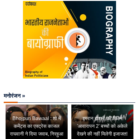
मनोरंजन »
Bhojpuri Bawaal : शो में
इमरान हाशमी की फिल्म
कमेंट्स का एक्ट्रेस काजल
'आवारापन 2' बच्चों को अकेले
राघवानी ने दिया जवाब, निरहुआ
देखने की नहीं मिलेगी इजाजत!