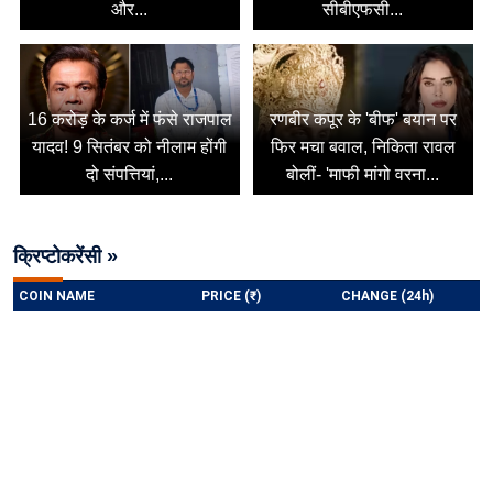
और...
सीबीएफसी...
16 करोड़ के कर्ज में फंसे राजपाल
रणबीर कपूर के 'बीफ' बयान पर
यादव! 9 सितंबर को नीलाम होंगी
फिर मचा बवाल, निकिता रावल
दो संपत्तियां,...
बोलीं- 'माफी मांगो वरना...
क्रिप्टोकरेंसी »