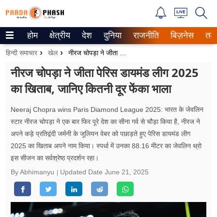
होम
क्षेत्रीय
देश
दुनिया
राजनीति
बिज़नेस
तक
Trending on Google News
हिन्दी समाचार
खेल
नीरज चोपड़ा ने जीता पेरिस डायमंड लीग 2025 का खिताब, जानिए कितनी दूर फेंका भाला
ePaper
नीरज चोपड़ा ने जीता पेरिस डायमंड लीग 2025
का खिताब, जानिए कितनी दूर फेंका भाला
वेब स्टोरीज
उत्तर प्रदेश
Neeraj Chopra wins Paris Diamond League 2025: भारत के जेवलिन
स्टार नीरज चोपड़ा ने एक बार फिर पूरे देश का सीना गर्व से चौड़ा किया है, नीरज ने
गैलरी
अपने कड़े प्रतिद्वंदी जर्मनी के जूलियन वेबर को पछाड़ते हुए पेरिस डायमंड लीग
2025 का खिताब अपने नाम किया। स्पर्धा में उनका 88.16 मीटर का जेवलिन थ्रो
वीडियो
इस सीजन का सर्वश्रेष्ठ प्रदर्शन रहा।
By Abhimanyu
Updated Date
June 21, 2025
रिलेशनशिप
जीवन मंत्रा