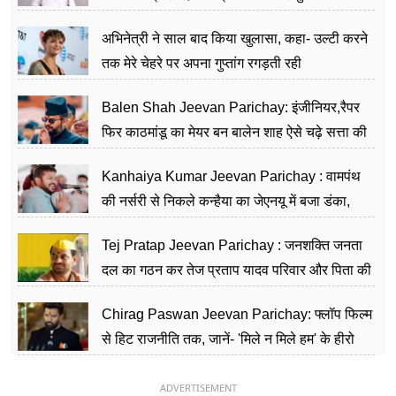
का काम किया
अभिनेत्री ने साल बाद किया खुलासा, कहा- उल्टी करने
तक मेरे चेहरे पर अपना गुप्तांग रगड़ती रही
Balen Shah Jeevan Parichay: इंजीनियर,रैपर
फिर काठमांडू का मेयर बन बालेन शाह ऐसे चढ़े सत्ता की
सीढ़ियां, अब चलाएंगे नेपाल सरकार
Kanhaiya Kumar Jeevan Parichay : वामपंथ
की नर्सरी से निकले कन्हैया का जेएनयू में बजा डंका,
शिक्षा को मानते हैं समाज के बदलाव का हथियार
Tej Pratap Jeevan Parichay : जनशक्ति जनता
दल का गठन कर तेज प्रताप यादव परिवार और पिता की
पार्टी को दे रहे हैं चुनौती, विवादों से है गहरा नाता
Chirag Paswan Jeevan Parichay: फ्लॉप फिल्म
से हिट राजनीति तक, जानें- 'मिले न मिले हम' के हीरो
चिराग पासवान के केंद्रीय मंत्री बनने का सफर
ADVERTISEMENT