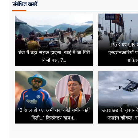
संबंधित खबरें
PoK पर UN का
चंबा में बड़ा सड़क हादसा, खाई में जा गिरी
प्रदर्शनकारियों
निजी बस, 7...
पाकिस्
'3 साल हो गए, अभी तक कोई ज़मीन नहीं
उत्तराखंड के युवक न
मिली...' क्रिकेटर ऋषभ...
फ्लाइंग व्हीकल,