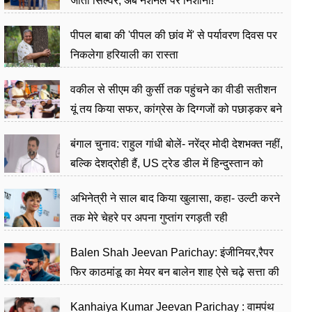
जीता सिल्वर, अब नेशनल पर निशाना!
पीपल बाबा की 'पीपल की छांव में' से पर्यावरण दिवस पर
निकलेगा हरियाली का रास्ता
वकील से सीएम की कुर्सी तक पहुंचने का वीडी सतीशन
यूं तय किया सफर, कांग्रेस के दिग्गजों को पछाड़कर बने
जननेता
बंगाल चुनाव: राहुल गांधी बोलें- नरेंद्र मोदी देशभक्त नहीं,
बल्कि देशद्रोही हैं, US ट्रेड डील में हिन्दुस्तान को
बेचने का काम किया
अभिनेत्री ने साल बाद किया खुलासा, कहा- उल्टी करने
तक मेरे चेहरे पर अपना गुप्तांग रगड़ती रही
Balen Shah Jeevan Parichay: इंजीनियर,रैपर
फिर काठमांडू का मेयर बन बालेन शाह ऐसे चढ़े सत्ता की
सीढ़ियां, अब चलाएंगे नेपाल सरकार
Kanhaiya Kumar Jeevan Parichay : वामपंथ