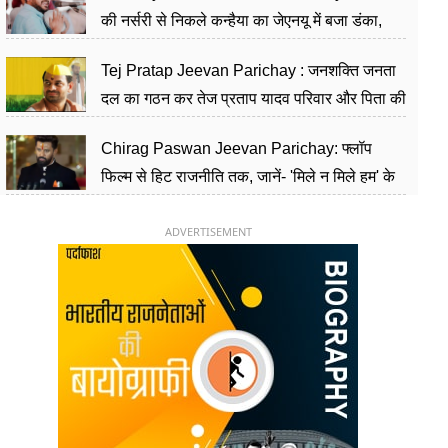
की नर्सरी से निकले कन्हैया का जेएनयू में बजा डंका,
शिक्षा को मानते हैं समाज के बदलाव का हथियार
Tej Pratap Jeevan Parichay : जनशक्ति जनता
दल का गठन कर तेज प्रताप यादव परिवार और पिता की
पार्टी को दे रहे हैं चुनौती, विवादों से है गहरा नाता
Chirag Paswan Jeevan Parichay: फ्लॉप
फिल्म से हिट राजनीति तक, जानें- 'मिले न मिले हम' के
हीरो चिराग पासवान के केंद्रीय मंत्री बनने का सफर
ADVERTISEMENT