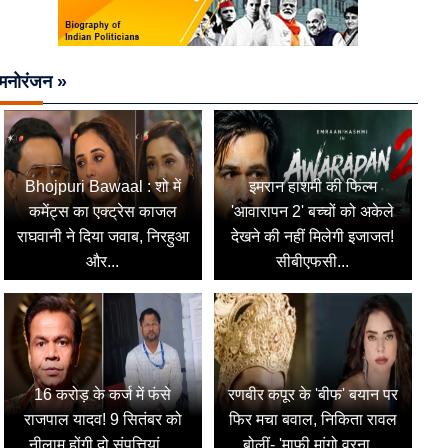
मनोरंजन »
Bhojpuri Bawaal : शो में
इमरान हाशमी की फिल्म
कमेंट्स का एक्ट्रेस काजल
'आवारापन 2' बच्चों को अकेले
राघवानी ने दिया जवाब, निरहुआ
देखने की नहीं मिलेगी इजाजत!
और...
सीबीएफसी...
16 करोड़ के कर्ज में फंसे
रणबीर कपूर के 'बीफ' बयान पर
राजपाल यादव! 9 सितंबर को
फिर मचा बवाल, निकिता रावल
नीलाम होंगी दो संपत्तियां,...
बोलीं- 'माफी मांगो वरना...