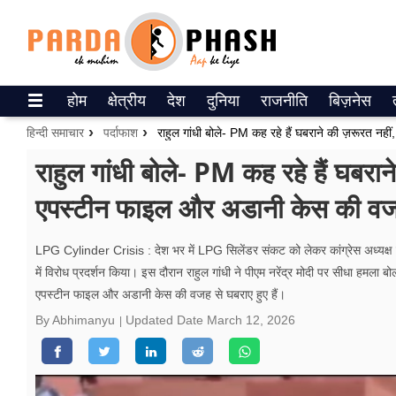
Trending on Google News
होम
क्षेत्रीय
देश
दुनिया
राजनीति
बिज़नेस
ePaper
हिन्दी समाचार
पर्दाफाश
वेब स्टोरीज
राहुल गांधी बोले- PM कह रहे हैं घबरा
एपस्टीन फाइल और अडानी केस की वजह स
उत्तर प्रदेश
गैलरी
LPG Cylinder Crisis : देश भर में LPG सिलेंडर संकट को लेकर कांग्रेस अध्यक्ष मल्लि
में विरोध प्रदर्शन किया। इस दौरान राहुल गांधी ने पीएम नरेंद्र मोदी पर सीधा हमला बो
वीडियो
एपस्टीन फाइल और अडानी केस की वजह से घबराए हुए हैं।
रिलेशनशिप
By Abhimanyu
Updated Date
March 12, 2026
जीवन मंत्रा