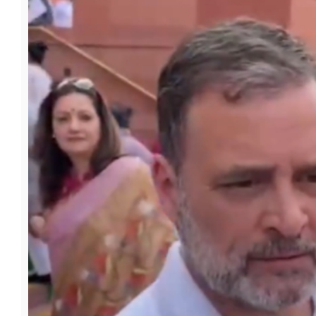
फूड
सेहत
ब्‍यूटी
जॉब्स
शिक्षा
अन्य खबरें