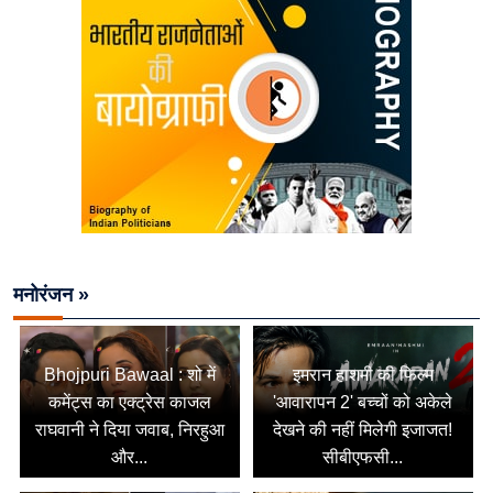
मनोरंजन »
Bhojpuri Bawaal : शो में
इमरान हाशमी की फिल्म
कमेंट्स का एक्ट्रेस काजल
'आवारापन 2' बच्चों को अकेले
राघवानी ने दिया जवाब, निरहुआ
देखने की नहीं मिलेगी इजाजत!
और...
सीबीएफसी...