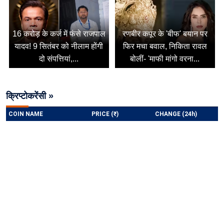
16 करोड़ के कर्ज में फंसे राजपाल
रणबीर कपूर के 'बीफ' बयान पर
यादव! 9 सितंबर को नीलाम होंगी
फिर मचा बवाल, निकिता रावल
दो संपत्तियां,...
बोलीं- 'माफी मांगो वरना...
क्रिप्टोकरेंसी »