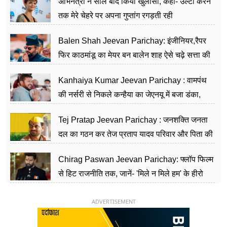
अभिनेत्री ने साल बाद किया खुलासा, कहा- उल्टी करने
तक मेरे चेहरे पर अपना गुप्तांग रगड़ती रही
Balen Shah Jeevan Parichay: इंजीनियर,रैपर
फिर काठमांडू का मेयर बन बालेन शाह ऐसे चढ़े सत्ता की
सीढ़ियां, अब चलाएंगे नेपाल सरकार
Kanhaiya Kumar Jeevan Parichay : वामपंथ
की नर्सरी से निकले कन्हैया का जेएनयू में बजा डंका,
शिक्षा को मानते हैं समाज के बदलाव का हथियार
Tej Pratap Jeevan Parichay : जनशक्ति जनता
दल का गठन कर तेज प्रताप यादव परिवार और पिता की
पार्टी को दे रहे हैं चुनौती, विवादों से है गहरा नाता
Chirag Paswan Jeevan Parichay: फ्लॉप फिल्म
से हिट राजनीति तक, जानें- 'मिले न मिले हम' के हीरो
चिराग पासवान के केंद्रीय मंत्री बनने का सफर
ADVERTISEMENT