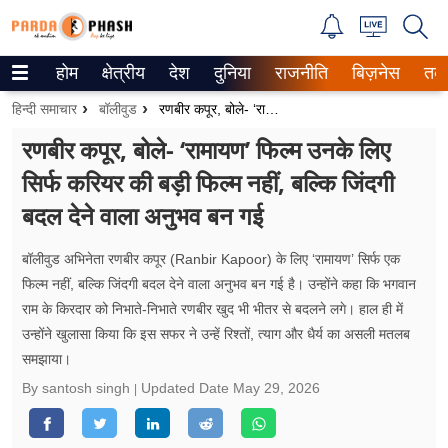
होम
क्षेत्रीय
देश
दुनिया
राजनीति
बिज़नेस
तक
Trending on Google News
हिन्दी समाचार
बॉलीवुड
रणबीर कपूर, बोले- ‘रामायण’ फिल्म उनके लिए सिर्फ करियर की बड़ी फिल्म नहीं, बल्कि जिंदगी बदल देने वाला अनुभव बन गई
ePaper
रणबीर कपूर, बोले- ‘रामायण’ फिल्म उनके लिए
सिर्फ करियर की बड़ी फिल्म नहीं, बल्कि जिंदगी
वेब स्टोरीज
बदल देने वाला अनुभव बन गई
उत्तर प्रदेश
बॉलीवुड अभिनेता रणबीर कपूर (Ranbir Kapoor) के लिए ‘रामायण’ सिर्फ एक
गैलरी
फिल्म नहीं, बल्कि जिंदगी बदल देने वाला अनुभव बन गई है। उन्होंने कहा कि भगवान
राम के किरदार को निभाते-निभाते रणबीर खुद भी भीतर से बदलने लगे। हाल ही में
वीडियो
उन्होंने खुलासा किया कि इस सफर ने उन्हें रिश्तों, त्याग और धैर्य का असली मतलब
समझाया।
रिलेशनशिप
By santosh singh
Updated Date
May 29, 2026
जीवन मंत्रा