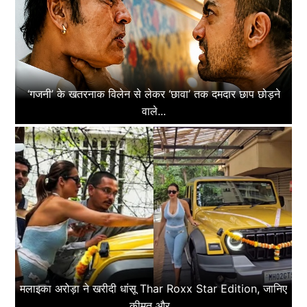
‘गजनी’ के खतरनाक विलेन से लेकर ‘छावा’ तक दमदार छाप छोड़ने
वाले...
मलाइका अरोड़ा ने खरीदी धांसू Thar Roxx Star Edition, जानिए
कीमत और...