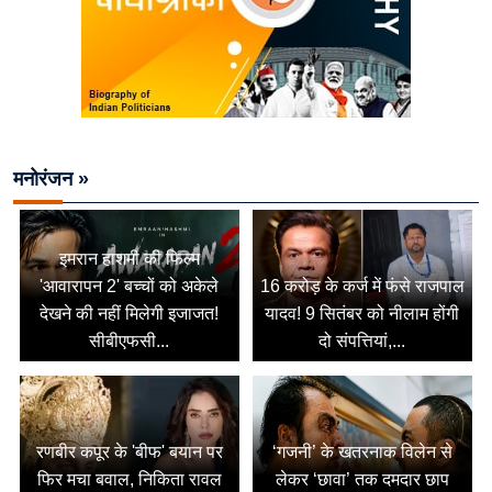
मनोरंजन »
इमरान हाशमी की फिल्म
'आवारापन 2' बच्चों को अकेले
16 करोड़ के कर्ज में फंसे राजपाल
देखने की नहीं मिलेगी इजाजत!
यादव! 9 सितंबर को नीलाम होंगी
सीबीएफसी...
दो संपत्तियां,...
रणबीर कपूर के 'बीफ' बयान पर
‘गजनी’ के खतरनाक विलेन से
फिर मचा बवाल, निकिता रावल
लेकर ‘छावा’ तक दमदार छाप