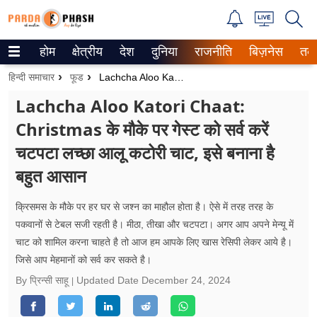
होम
क्षेत्रीय
देश
दुनिया
राजनीति
बिज़नेस
तक
Trending on Google News
हिन्दी समाचार
फूड
Lachcha Aloo Katori Chaat: Christmas के मौके पर गेस्ट को सर्व करें चटपटा लच्छा आलू कटोरी चाट, इसे बनाना है बहुत आसान
ePaper
Lachcha Aloo Katori Chaat:
Christmas के मौके पर गेस्ट को सर्व करें
वेब स्टोरीज
चटपटा लच्छा आलू कटोरी चाट, इसे बनाना है
उत्तर प्रदेश
बहुत आसान
गैलरी
क्रिसमस के मौके पर हर घर से जश्न का माहौल होता है। ऐसे में तरह तरह के
वीडियो
पकवानों से टेबल सजी रहती है। मीठा, तीखा और चटपटा। अगर आप अपने मेन्यू में
चाट को शामिल करना चाहते है तो आज हम आपके लिए खास रेसिपी लेकर आये है।
रिलेशनशिप
जिसे आप मेहमानों को सर्व कर सकते है।
By प्रिन्सी साहू
Updated Date
December 24, 2024
जीवन मंत्रा