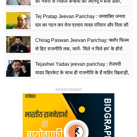
की नर्सरी से निकले कन्हैया का जेएनयू में बजा डंका,
शिक्षा को मानते हैं समाज के बदलाव का हथियार
Tej Pratap Jeevan Parichay : जनशक्ति जनता
दल का गठन कर तेज प्रताप यादव परिवार और पिता की
पार्टी को दे रहे हैं चुनौती, विवादों से है गहरा नाता
Chirag Paswan Jeevan Parichay: फ्लॉप फिल्म
से हिट राजनीति तक, जानें- 'मिले न मिले हम' के हीरो
चिराग पासवान के केंद्रीय मंत्री बनने का सफर
Tejashwi Yadav jeevan parichay : तेजस्वी
यादव क्रिकेट के साथ ही राजनीति के हैं माहिर खिलाड़ी,
26 साल की उम्र में संभाली डिप्टी सीएम की कुर्सी
ADVERTISEMENT