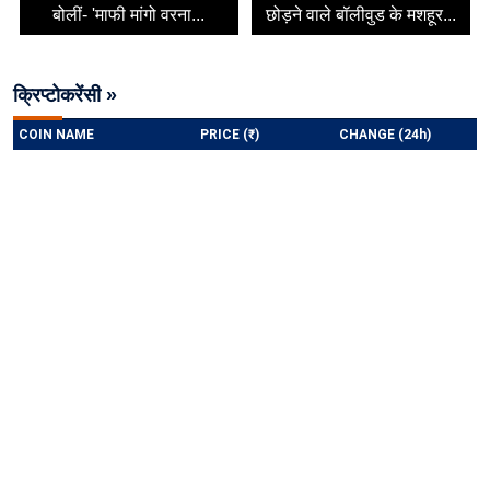
बोलीं- 'माफी मांगो वरना...
छोड़ने वाले बॉलीवुड के मशहूर...
क्रिप्टोकरेंसी »