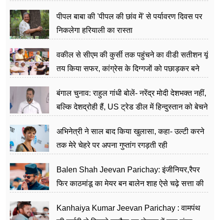
पीपल बाबा की 'पीपल की छांव में' से पर्यावरण दिवस पर
निकलेगा हरियाली का रास्ता
वकील से सीएम की कुर्सी तक पहुंचने का वीडी सतीशन यूं
तय किया सफर, कांग्रेस के दिग्गजों को पछाड़कर बने
जननेता
बंगाल चुनाव: राहुल गांधी बोलें- नरेंद्र मोदी देशभक्त नहीं,
बल्कि देशद्रोही हैं, US ट्रेड डील में हिन्दुस्तान को बेचने
का काम किया
अभिनेत्री ने साल बाद किया खुलासा, कहा- उल्टी करने
तक मेरे चेहरे पर अपना गुप्तांग रगड़ती रही
Balen Shah Jeevan Parichay: इंजीनियर,रैपर
फिर काठमांडू का मेयर बन बालेन शाह ऐसे चढ़े सत्ता की
सीढ़ियां, अब चलाएंगे नेपाल सरकार
Kanhaiya Kumar Jeevan Parichay : वामपंथ