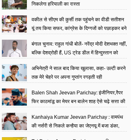
निकलेगा हरियाली का रास्ता
वकील से सीएम की कुर्सी तक पहुंचने का वीडी सतीशन
यूं तय किया सफर, कांग्रेस के दिग्गजों को पछाड़कर बने
जननेता
बंगाल चुनाव: राहुल गांधी बोलें- नरेंद्र मोदी देशभक्त नहीं,
बल्कि देशद्रोही हैं, US ट्रेड डील में हिन्दुस्तान को
बेचने का काम किया
अभिनेत्री ने साल बाद किया खुलासा, कहा- उल्टी करने
तक मेरे चेहरे पर अपना गुप्तांग रगड़ती रही
Balen Shah Jeevan Parichay: इंजीनियर,रैपर
फिर काठमांडू का मेयर बन बालेन शाह ऐसे चढ़े सत्ता की
सीढ़ियां, अब चलाएंगे नेपाल सरकार
Kanhaiya Kumar Jeevan Parichay : वामपंथ
की नर्सरी से निकले कन्हैया का जेएनयू में बजा डंका,
शिक्षा को मानते हैं समाज के बदलाव का हथियार