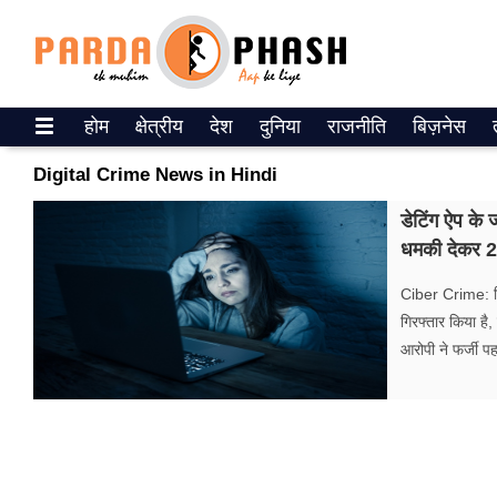
Trending on Google News
होम
क्षेत्रीय
देश
दुनिया
राजनीति
बिज़नेस
ePaper
Digital Crime News in Hindi
वेब स्टोरीज
डेटिंग ऐप के
धम​की देकर 2
उत्तर प्रदेश
Ciber Crime: दि
गैलरी
गिरफ्तार किया है
आरोपी ने फर्जी 
वीडियो
रिलेशनशिप
जीवन मंत्रा