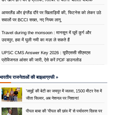
अभियान
आयरलैंड और इंग्लैंड दौरे पर खिलाड़ियों की, फिटनेस को लेकर उठे
सवालों पर BCCI सख्त, नए नियम लागू
Travel during the monsoon : मानसून में घूमें कुर्ग और
उदयपुर, हवा में घुली नमी का मज़ा ले सकते हैं
UPSC CMS Answer Key 2026 : यूपीएससी सीएमएस
प्रोविजनल आंसर की जारी, ऐसे करें PDF डाउनलोड
भारतीय राजनेताओं की बाइआग्रफी »
'जमुई' की बेटी का जयपुर में जलवा, 1500 मीटर रेस में
जीता सिल्वर, अब नेशनल पर निशाना!
पीपल बाबा की 'पीपल की छांव में' से पर्यावरण दिवस पर