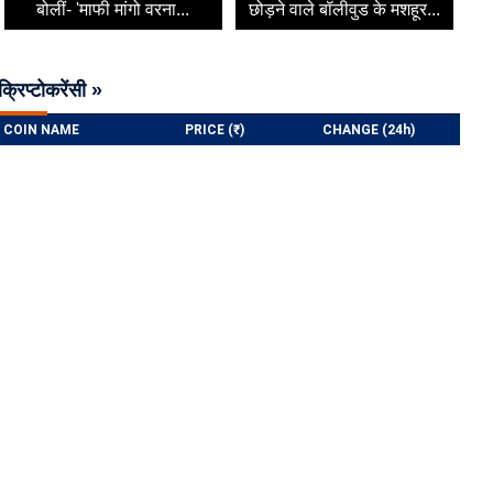
बोलीं- 'माफी मांगो वरना...
छोड़ने वाले बॉलीवुड के मशहूर...
क्रिप्टोकरेंसी »