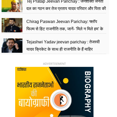
Tej Pratap Jeevan Parichay : जनशक्ति जनता
दल का गठन कर तेज प्रताप यादव परिवार और पिता की
पार्टी को दे रहे हैं चुनौती, विवादों से है गहरा नाता
Chirag Paswan Jeevan Parichay: फ्लॉप
फिल्म से हिट राजनीति तक, जानें- 'मिले न मिले हम' के
हीरो चिराग पासवान के केंद्रीय मंत्री बनने का सफर
Tejashwi Yadav jeevan parichay : तेजस्वी
यादव क्रिकेट के साथ ही राजनीति के हैं माहिर
खिलाड़ी, 26 साल की उम्र में संभाली डिप्टी सीएम की
कुर्सी
ADVERTISEMENT