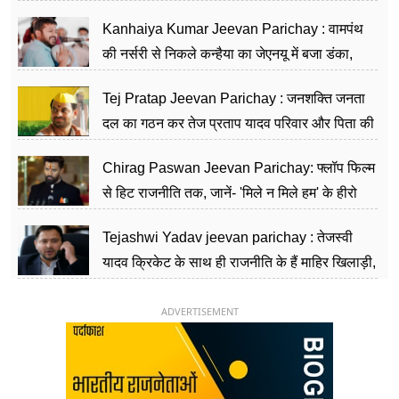
सीढ़ियां, अब चलाएंगे नेपाल सरकार
Kanhaiya Kumar Jeevan Parichay : वामपंथ
की नर्सरी से निकले कन्हैया का जेएनयू में बजा डंका,
शिक्षा को मानते हैं समाज के बदलाव का हथियार
Tej Pratap Jeevan Parichay : जनशक्ति जनता
दल का गठन कर तेज प्रताप यादव परिवार और पिता की
पार्टी को दे रहे हैं चुनौती, विवादों से है गहरा नाता
Chirag Paswan Jeevan Parichay: फ्लॉप फिल्म
से हिट राजनीति तक, जानें- 'मिले न मिले हम' के हीरो
चिराग पासवान के केंद्रीय मंत्री बनने का सफर
Tejashwi Yadav jeevan parichay : तेजस्वी
यादव क्रिकेट के साथ ही राजनीति के हैं माहिर खिलाड़ी,
26 साल की उम्र में संभाली डिप्टी सीएम की कुर्सी
ADVERTISEMENT