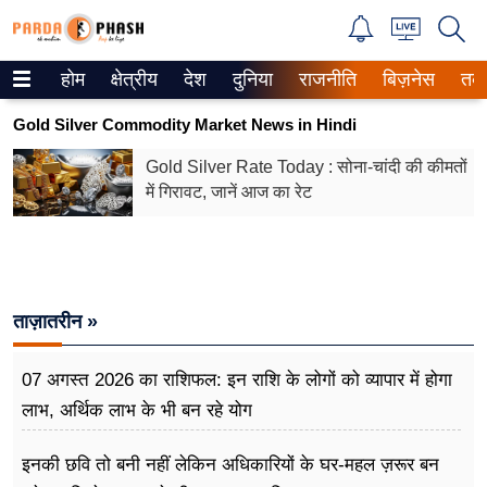
होम
क्षेत्रीय
देश
दुनिया
राजनीति
बिज़नेस
तक
Trending on Google News
Gold Silver Commodity Market News in Hindi
ePaper
Gold Silver Rate Today : सोना-चांदी की कीमतों
में गिरावट, जानें आज का रेट
वेब स्टोरीज
उत्तर प्रदेश
गैलरी
ताज़ातरीन »
वीडियो
07 अगस्त 2026 का राशिफल: इन राशि के लोगों को व्यापार में होगा
रिलेशनशिप
लाभ, अर्थिक लाभ के भी बन रहे योग
जीवन मंत्रा
इनकी छवि तो बनी नहीं लेकिन अधिकारियों के घर-महल ज़रूर बन