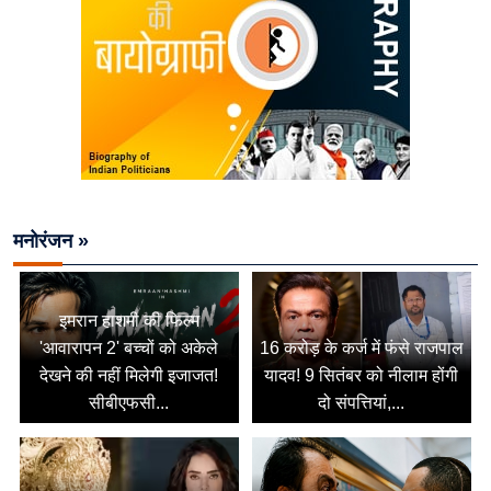
मनोरंजन »
इमरान हाशमी की फिल्म
'आवारापन 2' बच्चों को अकेले
16 करोड़ के कर्ज में फंसे राजपाल
देखने की नहीं मिलेगी इजाजत!
यादव! 9 सितंबर को नीलाम होंगी
सीबीएफसी...
दो संपत्तियां,...