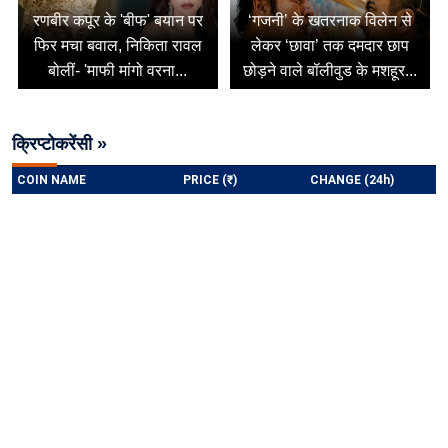
रणबीर कपूर के 'बीफ' बयान पर
‘गजनी’ के खतरनाक विलेन से
फिर मचा बवाल, निकिता रावल
लेकर ‘छावा’ तक दमदार छाप
बोलीं- 'माफी मांगो वरना...
छोड़ने वाले बॉलीवुड के मशहूर...
क्रिप्टोकरेंसी »