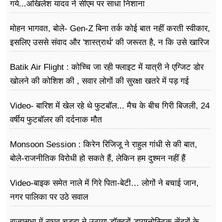
फूड
गये...अखिलेश यादव ने सीएम पर साधा​ निशाना
सेहत
मोहन भागवत, बोले- Gen-Z बिना तर्क कोई बात नहीं करती स्वीकार,
इसलिए उससे संवाद और 'शास्त्रार्थ' की जरूरत है, न कि उसे खारिज
ब्‍यूटी
करने की
Batik Air Flight : कोच्चि जा रही फ्लाइट में यात्री ने एग्जिट डोर
जॉब्स
खोलने की कोशिश की , सवार लोगों की सुरक्षा खतरे में पड़ गई
शिक्षा
Video- बारिश में खेल रहे थे फुटबॉल... मैच के बीच गिरी बिजली, 24
अन्य खबरें
वर्षीय फुटबॉलर की दर्दनाक मौत
Monsoon Session : किरेन रिजिजू ने राहुल गांधी से की बात,
बोले-राजनीतिक विरोधी हो सकते हैं, लेकिन हम दुश्मन नहीं हैं
Video-बाइक समेत नाले में गिरे पिता-बेटी… लोगों ने बचाई जान,
नगर पालिका पर उठे सवाल
राज्यसभा में राघव चड्ढा ने उठाया डॉक्टरों-डायग्नोस्टिक सेंटरों के