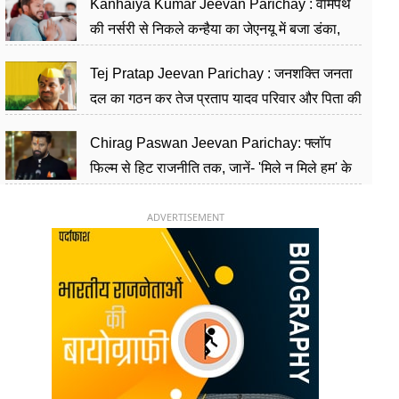
Kanhaiya Kumar Jeevan Parichay : वामपंथ
की नर्सरी से निकले कन्हैया का जेएनयू में बजा डंका,
शिक्षा को मानते हैं समाज के बदलाव का हथियार
Tej Pratap Jeevan Parichay : जनशक्ति जनता
दल का गठन कर तेज प्रताप यादव परिवार और पिता की
पार्टी को दे रहे हैं चुनौती, विवादों से है गहरा नाता
Chirag Paswan Jeevan Parichay: फ्लॉप
फिल्म से हिट राजनीति तक, जानें- 'मिले न मिले हम' के
हीरो चिराग पासवान के केंद्रीय मंत्री बनने का सफर
ADVERTISEMENT