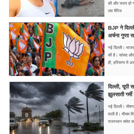
की और फरार हो 
लव मैरिज
BJP ने दिल्ली,
अर्चना गुप्त
नई दिल्ली। भाजपा न
की है। सांसद और र
ही, हरियाणा में अर
दिल्ली, यूपी 
झुलसाती गर्मी
नई दिल्ली। भीषण
वाली है। मौसम व
राजस्थान समेत कई