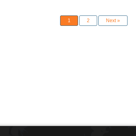
1
2
Next »