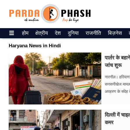
Trending on Google News
होम
क्षेत्रीय
देश
दुनिया
राजनीति
बिज़नेस
ePaper
Haryana News in Hindi
वेब स्टोरीज
पार्लर के बहा
जांच शुरू
उत्तर प्रदेश
नारनौल। हरियाणा म
गैलरी
सनसनीखेज मामला 
अपहरण के संदेह 
वीडियो
रिलेशनशिप
दिल्ली में चा
जीवन मंत्रा
कमर