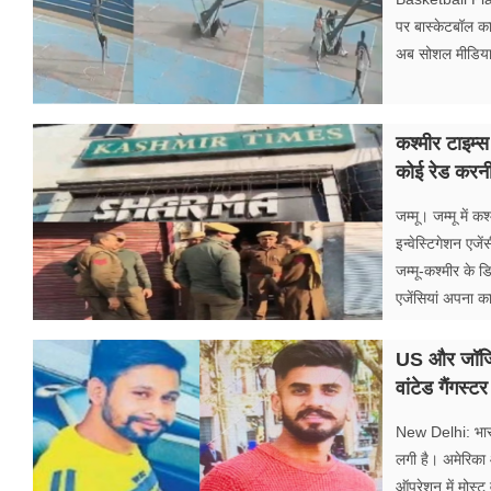
पर बास्केटबॉल क
अब सोशल मीडिया 
कश्मीर टाइम्स
कोई रेड करनी 
जम्मू। जम्मू में
इन्वेस्टिगेशन एजे
जम्मू-कश्मीर क
एजेंसियां ​​अपना क
US और जॉर्जिय
वांटेड गैंगस्
New Delhi: भारती
लगी है। अमेरिका औ
ऑपरेशन में मोस्ट 