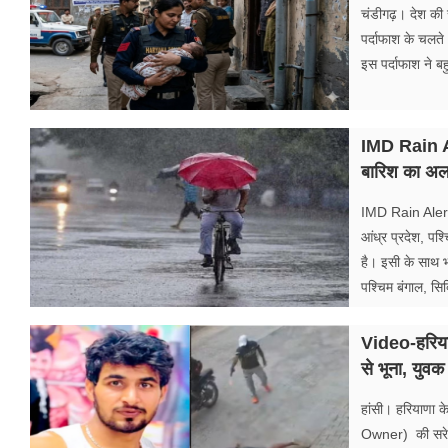
फूड
चंडीगढ़। देश की र
पर्दाफाश के चलते
सेहत
इस पर्दाफाश ने ब
ब्‍यूटी
IMD Rain Ale
जॉब्स
बारिश का अलर
शिक्षा
IMD Rain Alert
अन्य खबरें
आंध्र प्रदेश, पश
है। इसी के साथ भ
पश्चिम बंगाल, सि
Video-हरियाण
से भूना, युवक
हांसी। हरियाणा
Owner) की सरेआम