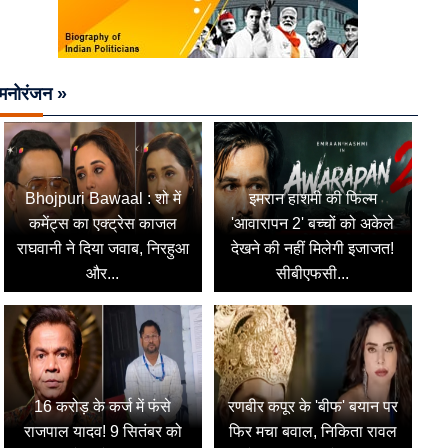
मनोरंजन »
Bhojpuri Bawaal : शो में
इमरान हाशमी की फिल्म
कमेंट्स का एक्ट्रेस काजल
'आवारापन 2' बच्चों को अकेले
राघवानी ने दिया जवाब, निरहुआ
देखने की नहीं मिलेगी इजाजत!
और...
सीबीएफसी...
16 करोड़ के कर्ज में फंसे
रणबीर कपूर के 'बीफ' बयान पर
राजपाल यादव! 9 सितंबर को
फिर मचा बवाल, निकिता रावल