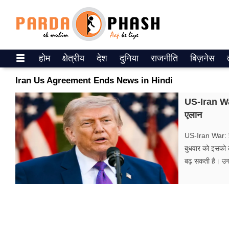
Trending on Google News
होम
क्षेत्रीय
देश
दुनिया
राजनीति
बिज़नेस
ePaper
Iran Us Agreement Ends News in Hindi
वेब स्टोरीज
US-Iran War:
एलान
उत्तर प्रदेश
US-Iran War: ईरा
गैलरी
बुधवार को इसको ल
बढ़ सकती है। उन्
वीडियो
रिलेशनशिप
जीवन मंत्रा