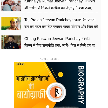
Kanhaiya Kumar Jeevan Parichay : वामपंथ
की नर्सरी से निकले कन्हैया का जेएनयू में बजा डंका,
शिक्षा को मानते हैं समाज के बदलाव का हथियार
Tej Pratap Jeevan Parichay : जनशक्ति जनता
दल का गठन कर तेज प्रताप यादव परिवार और पिता की
पार्टी को दे रहे हैं चुनौती, विवादों से है गहरा नाता
Chirag Paswan Jeevan Parichay: फ्लॉप
फिल्म से हिट राजनीति तक, जानें- 'मिले न मिले हम' के
हीरो चिराग पासवान के केंद्रीय मंत्री बनने का सफर
ADVERTISEMENT