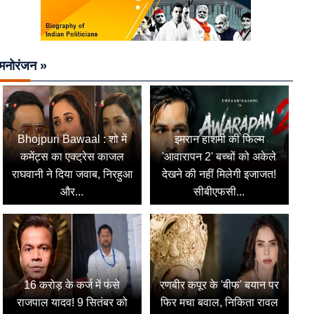
मनोरंजन »
Bhojpuri Bawaal : शो में
इमरान हाशमी की फिल्म
कमेंट्स का एक्ट्रेस काजल
'आवारापन 2' बच्चों को अकेले
राघवानी ने दिया जवाब, निरहुआ
देखने की नहीं मिलेगी इजाजत!
और...
सीबीएफसी...
16 करोड़ के कर्ज में फंसे
रणबीर कपूर के 'बीफ' बयान पर
राजपाल यादव! 9 सितंबर को
फिर मचा बवाल, निकिता रावल