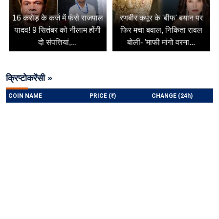
16 करोड़ के कर्ज में फंसे राजपाल
रणबीर कपूर के 'बीफ' बयान पर
यादव! 9 सितंबर को नीलाम होंगी
फिर मचा बवाल, निकिता रावल
दो संपत्तियां,...
बोलीं- 'माफी मांगो वरना...
क्रिप्टोकरेंसी »