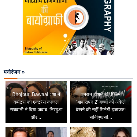
मनोरंजन »
Bhojpuri Bawaal : शो में
इमरान हाशमी की फिल्म
कमेंट्स का एक्ट्रेस काजल
'आवारापन 2' बच्चों को अकेले
राघवानी ने दिया जवाब, निरहुआ
देखने की नहीं मिलेगी इजाजत!
और...
सीबीएफसी...