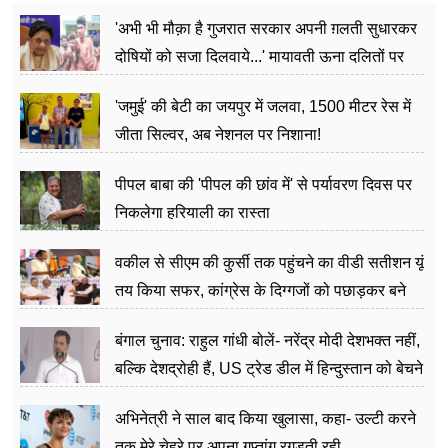
'अभी भी मौक़ा है गुजरात सरकार अपनी ग़लती सुधारकर
दोषियों को सजा दिलवाये...' मायावती ऊना दलितों पर
अत्याचार मामले में हुईं आगबबूला
'जमुई' की बेटी का जयपुर में जलवा, 1500 मीटर रेस में
जीता सिल्वर, अब नेशनल पर निशाना!
पीपल बाबा की 'पीपल की छांव में' से पर्यावरण दिवस पर
निकलेगा हरियाली का रास्ता
वकील से सीएम की कुर्सी तक पहुंचने का वीडी सतीशन यूं
तय किया सफर, कांग्रेस के दिग्गजों को पछाड़कर बने
जननेता
बंगाल चुनाव: राहुल गांधी बोलें- नरेंद्र मोदी देशभक्त नहीं,
बल्कि देशद्रोही हैं, US ट्रेड डील में हिन्दुस्तान को बेचने
का काम किया
अभिनेत्री ने साल बाद किया खुलासा, कहा- उल्टी करने
तक मेरे चेहरे पर अपना गुप्तांग रगड़ती रही