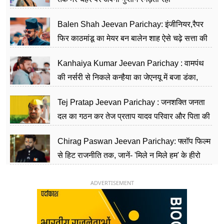
Balen Shah Jeevan Parichay: इंजीनियर,रैपर
फिर काठमांडू का मेयर बन बालेन शाह ऐसे चढ़े सत्ता की
सीढ़ियां, अब चलाएंगे नेपाल सरकार
Kanhaiya Kumar Jeevan Parichay : वामपंथ
की नर्सरी से निकले कन्हैया का जेएनयू में बजा डंका,
शिक्षा को मानते हैं समाज के बदलाव का हथियार
Tej Pratap Jeevan Parichay : जनशक्ति जनता
दल का गठन कर तेज प्रताप यादव परिवार और पिता की
पार्टी को दे रहे हैं चुनौती, विवादों से है गहरा नाता
Chirag Paswan Jeevan Parichay: फ्लॉप फिल्म
से हिट राजनीति तक, जानें- 'मिले न मिले हम' के हीरो
चिराग पासवान के केंद्रीय मंत्री बनने का सफर
ADVERTISEMENT