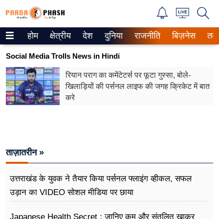
होम
क्षेत्रीय
देश
दुनिया
राजनीति
बिज़नेस
तक
Trending on Google News
Social Media Trolls News in Hindi
ePaper
रियान पराग का कमेंटेटर्स पर फूटा गुस्सा, बोले-
खिलाड़ियों की पर्सनल लाइफ की जगह क्रिकेट में बात
वेब स्टोरीज
करे
उत्तर प्रदेश
गैलरी
ताज़ातरीन »
वीडियो
रिलेशनशिप
उत्तराखंड के युवक ने तैयार किया पर्सनल फ्लाइंग व्हीकल, सफल
उड़ान का VIDEO सोशल मीडिया पर छाया
जीवन मंत्रा
Japanese Health Secret : जानिए कम और संतुलित खाकर