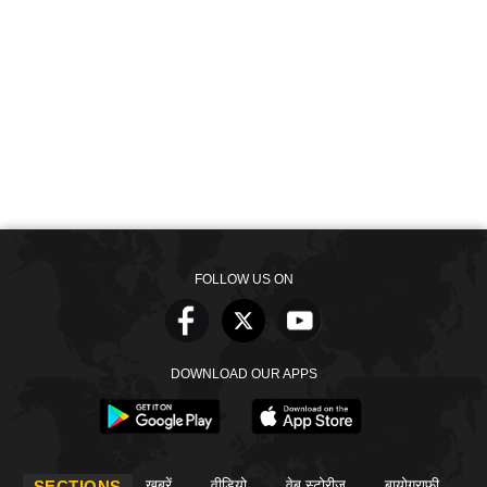
FOLLOW US ON
DOWNLOAD OUR APPS
खबरें
वीडियो
वेब स्टोरीज
बायोग्राफी
SECTIONS