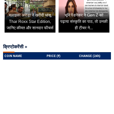
मलाइका अरोड़ा ने खरीदी धांसू
भूमि पेडनेकर ने Gen Z को
Thar Roxx Star Edition,
पढ़ाया संस्कृति का पाठ, तो उनकी
जानिए कीमत और शानदार फीचर्स
ही टीचर ने...
क्रिप्टोकरेंसी »