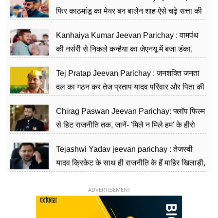
फिर काठमांडू का मेयर बन बालेन शाह ऐसे चढ़े सत्ता की
सीढ़ियां, अब चलाएंगे नेपाल सरकार
Kanhaiya Kumar Jeevan Parichay : वामपंथ
की नर्सरी से निकले कन्हैया का जेएनयू में बजा डंका,
शिक्षा को मानते हैं समाज के बदलाव का हथियार
Tej Pratap Jeevan Parichay : जनशक्ति जनता
दल का गठन कर तेज प्रताप यादव परिवार और पिता की
पार्टी को दे रहे हैं चुनौती, विवादों से है गहरा नाता
Chirag Paswan Jeevan Parichay: फ्लॉप फिल्म
से हिट राजनीति तक, जानें- 'मिले न मिले हम' के हीरो
चिराग पासवान के केंद्रीय मंत्री बनने का सफर
Tejashwi Yadav jeevan parichay : तेजस्वी
यादव क्रिकेट के साथ ही राजनीति के हैं माहिर खिलाड़ी,
26 साल की उम्र में संभाली डिप्टी सीएम की कुर्सी
ADVERTISEMENT