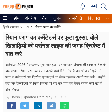
होम
क्षेत्रीय
देश
दुनिया
राजनीति
बिज़नेस
तक
Trending on Google News
हिन्दी समाचार
IPL
रियान पराग का कमेंटेटर्स पर फूटा गुस्सा, बोले- खिलाड़ियों की पर्सनल लाइफ की जगह क्रिकेट में बात करे
ePaper
रियान पराग का कमेंटेटर्स पर फूटा गुस्सा, बोले-
खिलाड़ियों की पर्सनल लाइफ की जगह क्रिकेट में
वेब स्टोरीज
बात करे
उत्तर प्रदेश
आईपीएल 2026 में लखनऊ सुपर जायंट्स पर राजस्थान रॉयल्स की शानदार जीत के
गैलरी
बाद कप्तान रियान पराग का बयान काफी चर्चा में है। मैच के बाद प्रेस कॉन्फ्रेंस में
पराग ने कमेंटेटर्स और क्रिकेट एक्सपर्ट्स को लेकर खुलकर अपनी राय रखी। उन्होंने
वीडियो
कहा कि खिलाड़ियों की निजी जिंदगी को बार-बार चर्चा का विषय बनाना सही नहीं है
और फोकस...
रिलेशनशिप
By Harsh
Updated Date
May 20, 2026
जीवन मंत्रा