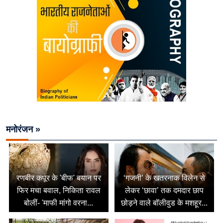
मनोरंजन »
रणबीर कपूर के 'बीफ' बयान पर
‘गजनी’ के खतरनाक विलेन से
फिर मचा बवाल, निकिता रावल
लेकर ‘छावा’ तक दमदार छाप
बोलीं- 'माफी मांगो वरना...
छोड़ने वाले बॉलीवुड के मशहूर...